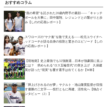
おすすめコラム
“燕の希望”を託された20歳内野手の素顔――「キャッチ
ボールを大事に」田中陽翔、レジェンドとの繋がりと歩
み【しのの応燕レポート】
スワローズの“ヤク進”を陰で支える――松元ユウイチヘ
ッドコーチが語る自身の役割と驚きのエピソード【しの
の応燕レポート】
【現地発】史上最強でも32強敗退…日本が強豪国に並ぶ
には？ 求められる“ロス五輪世代”の突き上げ 久保建
英が語った“現実”を覆す選手は出てくるか【W杯】
「胴上げされるのが夢」ヤクルト・池山隆寛監督が目指
す優勝の二文字――投打ともに再建、活性化へ【独占イ
ンタビュー（2）】