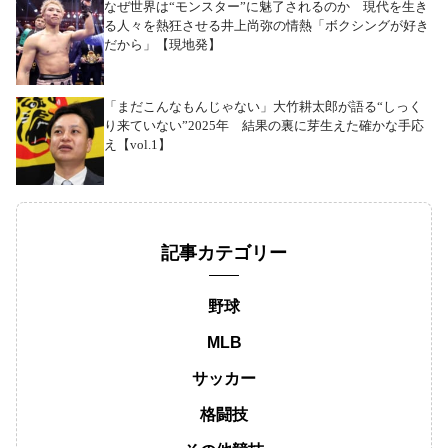
なぜ世界は“モンスター”に魅了されるのか 現代を生き
る人々を熱狂させる井上尚弥の情熱「ボクシングが好き
だから」【現地発】
「まだこんなもんじゃない」大竹耕太郎が語る“しっく
り来ていない”2025年 結果の裏に芽生えた確かな手応
え【vol.1】
記事カテゴリー
野球
MLB
サッカー
格闘技