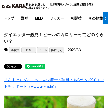
観る､知る､楽しむ――世界最高峰スポーツの感動と裏側を日常
に届ける総合メディア
トップ
野球
MLB
サッカー
格闘技
その他競技
ダイエッター必見！ビールのカロリーってどのくら
い？
2023/3/4
食事法
カロリー
ビール
あすけん
タグ:
「あすけんダイエット – 栄養士が無料であなたのダイエッ
トをサポート（www.asken.jp)」