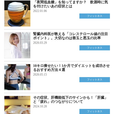
「夜間低血糖」を知ってますか？ 飲酒時に気
を付けたいあの症状とは
2022.01.06
フィットネス
腎臓内科医が教える「コレステロール値の注目
ポイント」。大切なのは善玉と悪玉の比率
2026.03.29
フィットネス
10キロ痩せたい！1か月でダイエットを成功させ
るおすすめ方法４選
2026.05.15
フィットネス
その症状、肝機能低下のサインかも！「肝臓」
と「疲れ」のつながりについて
2024.10.28
フィットネス