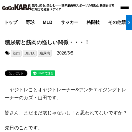
観る､知る､楽しむ――世界最高峰スポーツの感動と裏側を日常
に届ける総合メディア
トップ
野球
MLB
サッカー
格闘技
その他競技
糖尿病と筋肉の怪しい関係・・・！
2026/5/5
筋肉
DIETA
糖尿病
タグ:
ヤジトレことオヤジトレーナー&アンチエイジングトレ
ーナーのカズ・山田です。
皆さん、まだまだ歳じゃないし！と思われてないですか？
先日のことです。