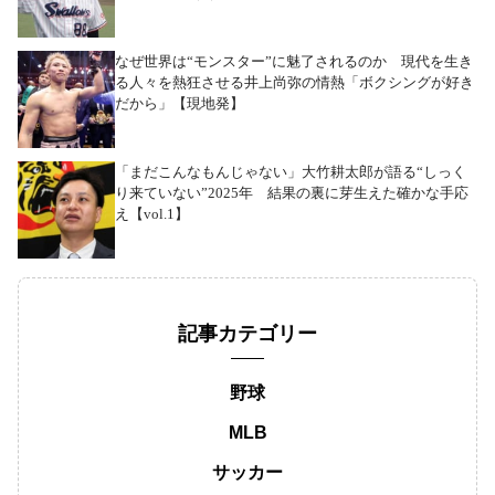
なぜ世界は“モンスター”に魅了されるのか 現代を生き
る人々を熱狂させる井上尚弥の情熱「ボクシングが好き
だから」【現地発】
「まだこんなもんじゃない」大竹耕太郎が語る“しっく
り来ていない”2025年 結果の裏に芽生えた確かな手応
え【vol.1】
記事カテゴリー
野球
MLB
サッカー