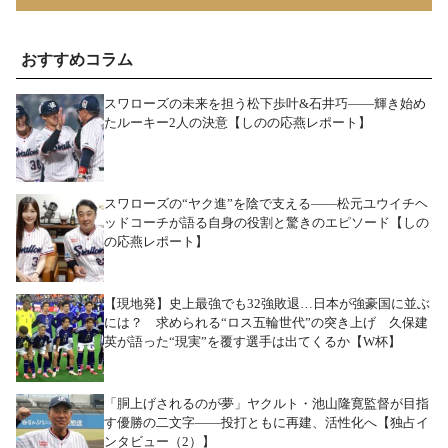
おすすめコラム
スワローズの未来を担う松下歩叶&石井巧――輝き始め
たルーキー2人の決意【しのの応燕レポート】
スワローズの“ヤク進”を陰で支える――松元ユウイチヘ
ッドコーチが語る自身の役割と驚きのエピソード【しの
の応燕レポート】
【現地発】史上最強でも32強敗退…日本が強豪国に並ぶ
には？ 求められる“ロス五輪世代”の突き上げ 久保建
英が語った“現実”を覆す選手は出てくるか【W杯】
「胴上げされるのが夢」ヤクルト・池山隆寛監督が目指
す優勝の二文字――投打ともに再建、活性化へ【独占イ
ンタビュー（2）】