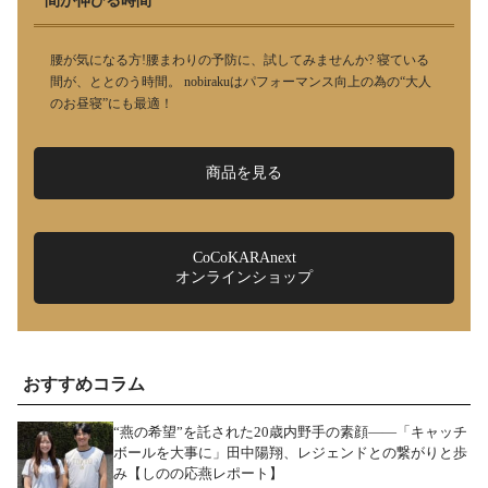
間が伸びる時間
腰が気になる方!腰まわりの予防に、試してみませんか? 寝ている
間が、ととのう時間。 nobirakuはパフォーマンス向上の為の“大人
のお昼寝”にも最適！
商品を見る
CoCoKARAnext
オンラインショップ
おすすめコラム
“燕の希望”を託された20歳内野手の素顔――「キャッチ
ボールを大事に」田中陽翔、レジェンドとの繋がりと歩
み【しのの応燕レポート】