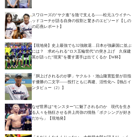
スワローズの“ヤク進”を陰で支える――松元ユウイチヘ
ッドコーチが語る自身の役割と驚きのエピソード【しの
の応燕レポート】
【現地発】史上最強でも32強敗退…日本が強豪国に並ぶ
には？ 求められる“ロス五輪世代”の突き上げ 久保建
英が語った“現実”を覆す選手は出てくるか【W杯】
「胴上げされるのが夢」ヤクルト・池山隆寛監督が目指
す優勝の二文字――投打ともに再建、活性化へ【独占イ
ンタビュー（2）】
なぜ世界は“モンスター”に魅了されるのか 現代を生き
る人々を熱狂させる井上尚弥の情熱「ボクシングが好き
だから」【現地発】