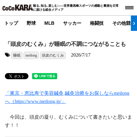
観る､知る､楽しむ――世界最高峰スポーツの感動と裏側を日常
に届ける総合メディア
トップ
野球
MLB
サッカー
格闘技
その他競技
「頭皮のむくみ」が睡眠の不調につながることも
2026/7/17
睡眠
meilong
頭皮のむくみ
タグ:
「東京・恵比寿で美容鍼灸,鍼灸治療をお探しならmeilong
へ（https://www.meilong.jp/」
今回は、頭皮の凝り、むくみについて書きたいと思いま
す！！