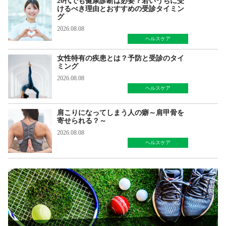
20代でも健康診断は必要？若いうちに受
けるべき理由とおすすめの受診タイミン
グ
2026.08.08
ヘルスケア
女性特有の疾患とは？予防と受診のタイ
ミング
2026.08.08
ヘルスケア
肩こりになってしまう人の癖～肩甲骨を
寄せられる？～
2026.08.08
ヘルスケア