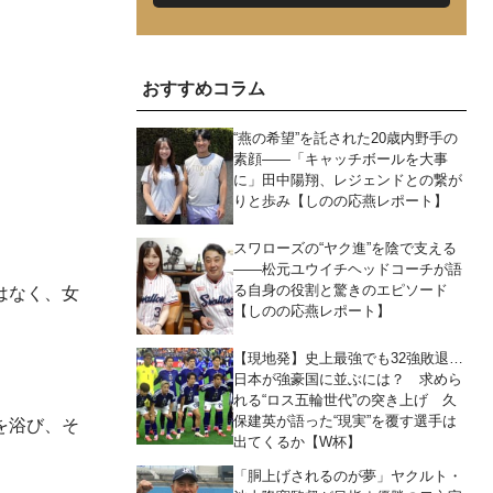
おすすめコラム
“燕の希望”を託された20歳内野手の
素顔――「キャッチボールを大事
に」田中陽翔、レジェンドとの繋が
りと歩み【しのの応燕レポート】
スワローズの“ヤク進”を陰で支える
――松元ユウイチヘッドコーチが語
る自身の役割と驚きのエピソード
はなく、女
【しのの応燕レポート】
【現地発】史上最強でも32強敗退…
日本が強豪国に並ぶには？ 求めら
れる“ロス五輪世代”の突き上げ 久
保建英が語った“現実”を覆す選手は
を浴び、そ
出てくるか【W杯】
「胴上げされるのが夢」ヤクルト・