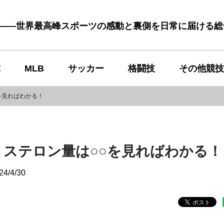
む――世界最高峰スポーツの感動と裏側を日常に届ける
球
MLB
サッカー
格闘技
その他競技
を見ればわかる！
ステロン量は○○を見ればわかる！
24/4/30