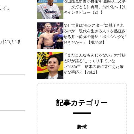
池山隆寛監督が目指す優勝の二文字
――投打ともに再建、活性化へ【独
ます。
占インタビュー（2）】
なぜ世界は“モンスター”に魅了され
るのか 現代を生きる人々を熱狂さ
せる井上尚弥の情熱「ボクシングが
われていま
好きだから」【現地発】
「まだこんなもんじゃない」大竹耕
太郎が語る“しっくり来ていな
い”2025年 結果の裏に芽生えた確
かな手応え【vol.1】
記事カテゴリー
野球