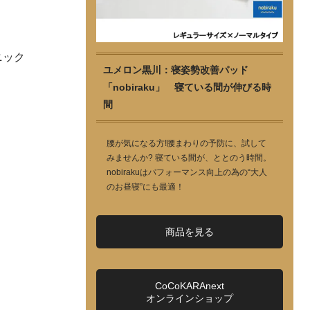
ニック
ユメロン黒川：寝姿勢改善パッド
「nobiraku」 寝ている間が伸びる時
間
腰が気になる方!腰まわりの予防に、試して
みませんか? 寝ている間が、ととのう時間。
nobirakuはパフォーマンス向上の為の“大人
のお昼寝”にも最適！
商品を見る
CoCoKARAnext
オンラインショップ