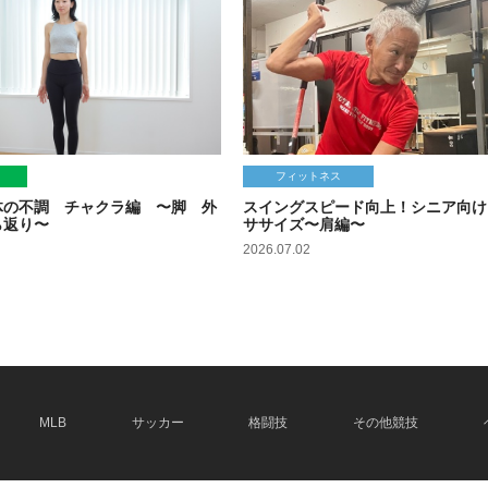
フィットネス
体の不調 チャクラ編 〜脚 外
スイングスピード向上！シニア向け
ら返り〜
ササイズ〜肩編〜
2026.07.02
MLB
サッカー
格闘技
その他競技