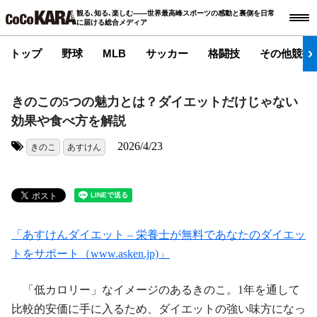
観る､知る､楽しむ――世界最高峰スポーツの感動と裏側を日常
に届ける総合メディア
トップ
野球
MLB
サッカー
格闘技
その他競技
きのこの5つの魅力とは？ダイエットだけじゃない
効果や食べ方を解説
2026/4/23
きのこ
あすけん
タグ:
「あすけんダイエット – 栄養士が無料であなたのダイエッ
トをサポート（www.asken.jp)」
「低カロリー」なイメージのあるきのこ。1年を通して
比較的安価に手に入るため、ダイエットの強い味方になっ