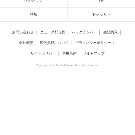
ヘルスケア
PR
特集
ギャラリー
お問い合わせ
│
ニュース配信先
│
バックナンバー
│
雑誌購入
│
会社概要
│
広告掲載について
│
プライバシーポリシー
│
サイトポリシー
│
利用規約
│
サイトマップ
Copyright © CoCoKARAnext All Rights Reserved.