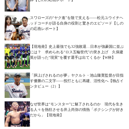
スワローズの“ヤク進”を陰で支える――松元ユウイチヘ
ッドコーチが語る自身の役割と驚きのエピソード【しの
の応燕レポート】
【現地発】史上最強でも32強敗退…日本が強豪国に並ぶ
には？ 求められる“ロス五輪世代”の突き上げ 久保建
英が語った“現実”を覆す選手は出てくるか【W杯】
「胴上げされるのが夢」ヤクルト・池山隆寛監督が目指
す優勝の二文字――投打ともに再建、活性化へ【独占イ
ンタビュー（2）】
なぜ世界は“モンスター”に魅了されるのか 現代を生き
る人々を熱狂させる井上尚弥の情熱「ボクシングが好き
だから」【現地発】