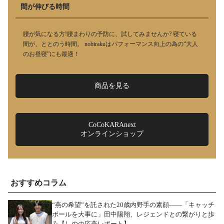
間が伸びる時間
腰が気になる方!腰まわりの予防に、試してみませんか? 寝ている
間が、ととのう時間。 nobirakuはパフォーマンス向上の為の“大人
のお昼寝”にも最適！
商品を見る
CoCoKARAnext
オンラインショップ
おすすめコラム
“燕の希望”を託された20歳内野手の素顔――「キャッチ
ボールを大事に」田中陽翔、レジェンドとの繋がりと歩
み【しのの応燕レポート】