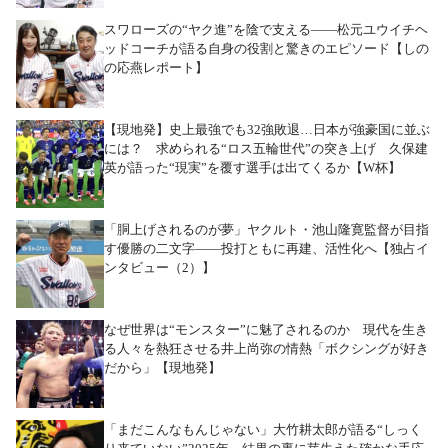
スワローズの“ヤク進”を陰で支える――松元ユウイチヘ
ッドコーチが語る自身の役割と驚きのエピソード【しの
の応燕レポート】
【現地発】史上最強でも32強敗退…日本が強豪国に並ぶ
には？ 求められる“ロス五輪世代”の突き上げ 久保建
英が語った“現実”を覆す選手は出てくるか【W杯】
「胴上げされるのが夢」ヤクルト・池山隆寛監督が目指
す優勝の二文字――投打ともに再建、活性化へ【独占イ
ンタビュー（2）】
なぜ世界は“モンスター”に魅了されるのか 現代を生き
る人々を熱狂させる井上尚弥の情熱「ボクシングが好き
だから」【現地発】
「まだこんなもんじゃない」大竹耕太郎が語る“しっく