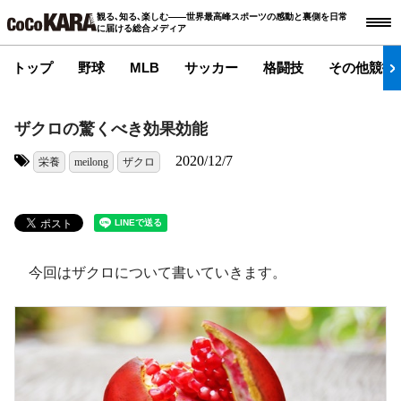
観る､知る､楽しむ――世界最高峰スポーツの感動と裏側を日常
に届ける総合メディア
トップ
野球
MLB
サッカー
格闘技
その他競技
ザクロの驚くべき効果効能
2020/12/7
栄養
meilong
ザクロ
タグ:
今回はザクロについて書いていきます。