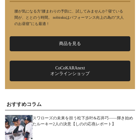
腰が気になる方!腰まわりの予防に、試してみませんか? 寝ている
間が、ととのう時間。 nobirakuはパフォーマンス向上の為の“大人
のお昼寝”にも最適！
商品を見る
CoCoKARAnext
オンラインショップ
おすすめコラム
スワローズの未来を担う松下歩叶&石井巧――輝き始め
たルーキー2人の決意【しのの応燕レポート】