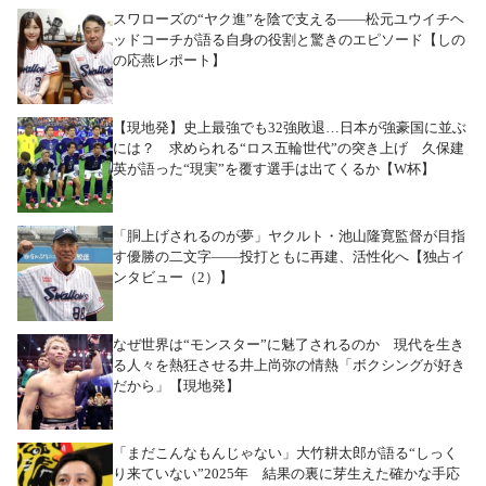
スワローズの“ヤク進”を陰で支える――松元ユウイチヘ
ッドコーチが語る自身の役割と驚きのエピソード【しの
の応燕レポート】
【現地発】史上最強でも32強敗退…日本が強豪国に並ぶ
には？ 求められる“ロス五輪世代”の突き上げ 久保建
英が語った“現実”を覆す選手は出てくるか【W杯】
「胴上げされるのが夢」ヤクルト・池山隆寛監督が目指
す優勝の二文字――投打ともに再建、活性化へ【独占イ
ンタビュー（2）】
なぜ世界は“モンスター”に魅了されるのか 現代を生き
る人々を熱狂させる井上尚弥の情熱「ボクシングが好き
だから」【現地発】
「まだこんなもんじゃない」大竹耕太郎が語る“しっく
り来ていない”2025年 結果の裏に芽生えた確かな手応