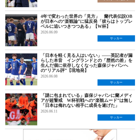
4年で変わった世界の「見方」 蘭代表伝説OB
が日本への“楽観論”に猛反発「彼らはトップレ
ベルに追いつきつつある」【W杯】
2026.06.09
サッカー
「日本を軽く見る人はいない」――英記者が漏
らした本音 イングランドとの「歴然の差」を
生んだ個に依存しなくなった森保ジャパンへ
の“リアル評”【現地発】
2026.06.08
サッカー
「謎に包まれている」森保ジャパンに蘭メディ
アが超警戒 W杯初戦への“楽観ムード”は無し
「日本は侮れない相手に成長を遂げた」
2026.06.11
サッカー