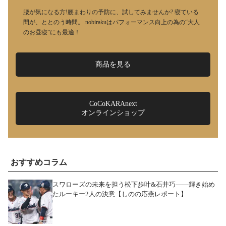
腰が気になる方!腰まわりの予防に、試してみませんか? 寝ている
間が、ととのう時間。 nobirakuはパフォーマンス向上の為の“大人
のお昼寝”にも最適！
商品を見る
CoCoKARAnext
オンラインショップ
おすすめコラム
スワローズの未来を担う松下歩叶&石井巧――輝き始め
たルーキー2人の決意【しのの応燕レポート】