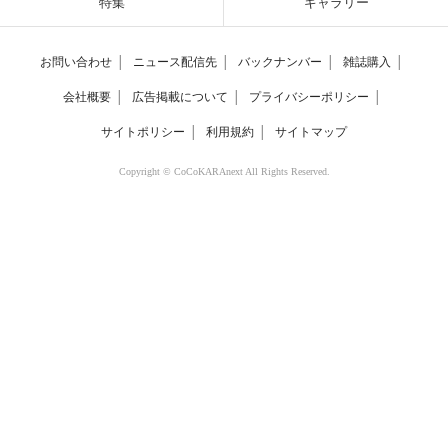
特集
ギャラリー
お問い合わせ
│
ニュース配信先
│
バックナンバー
│
雑誌購入
│
会社概要
│
広告掲載について
│
プライバシーポリシー
│
サイトポリシー
│
利用規約
│
サイトマップ
Copyright © CoCoKARAnext All Rights Reserved.