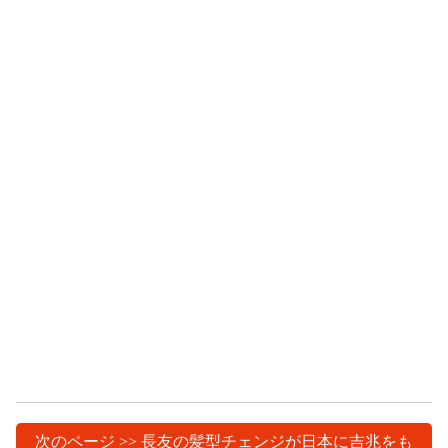
次のページ >> 長友の髪型チェンジが日本に吉兆をも