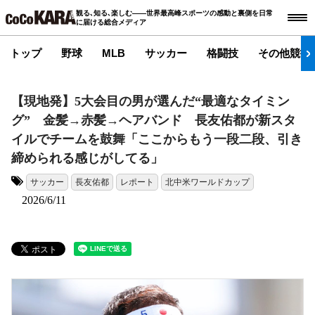
観る､知る､楽しむ――世界最高峰スポーツの感動と裏側を日常
に届ける総合メディア
トップ
野球
MLB
サッカー
格闘技
その他競技
【現地発】5大会目の男が選んだ“最適なタイミン
グ” 金髪→赤髪→ヘアバンド 長友佑都が新スタ
イルでチームを鼓舞「ここからもう一段二段、引き
締められる感じがしてる」
サッカー
長友佑都
レポート
北中米ワールドカップ
タグ:
2026/6/11