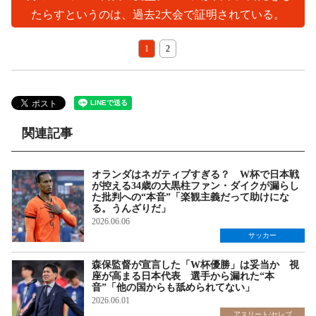
たらすというのは、過去2大会で証明されている。
1
2
関連記事
オランダはネガティブすぎる？ W杯で日本戦
が控える34歳の大黒柱ファン・ダイクが漏らし
た批判への“本音”「楽観主義だって助けにな
る。うんざりだ」
2026.06.06
サッカー
森保監督が宣言した「W杯優勝」は妥当か 視
座が高まる日本代表 選手から漏れた“本
音”「他の国からも舐められてない」
2026.06.01
アスリート/セレブ