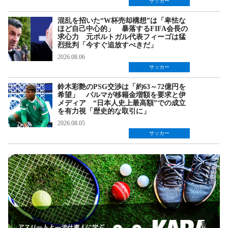
サッカー
混乱を招いた“W杯売却構想”は「卑怯な
ほど自己中心的」 暴落するFIFA会長の
求心力 元ポルトガル代表フィーゴは猛
烈批判「今すぐ追放すべきだ」
2026.08.06
サッカー
鈴木彩艶のPSG交渉は「約63～72億円を
希望」 パルマが移籍金増額を要求と伊
メディア “日本人史上最高額”での成立
を有力視「歴史的な取引に」
2026.08.05
サッカー