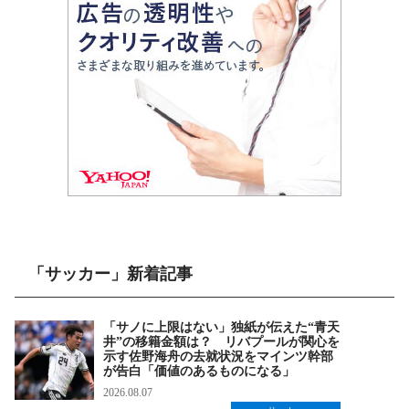
「サッカー」新着記事
「サノに上限はない」独紙が伝えた“青天
井”の移籍金額は？ リバプールが関心を
示す佐野海舟の去就状況をマインツ幹部
が告白「価値のあるものになる」
2026.08.07