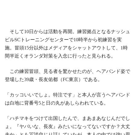
そして10日からは活動を再開。練習拠点となるナッシュ
ビルSCトレーニングセンターで10時半から初練習を実
施。冒頭15分以外はメディアをシャットアウトして、1時
間半近くオランダ対策を入念に行ったと見られる。
この練習冒頭、見る者を驚かせたのが、ヘアバンド姿で
登場した39歳・長友佑都（FC東京）である。
「カッコいいでしょ。特注です」と本人が言うヘアバンド
は白地に背番号5と日の丸があしらわれている。
「ハチマキをつけて出国したんで、まあまあなじんだでし
ょ。『ヤバいな、長友』みたいになってないですか？大丈
夫か」とも冗談交じり話していたが、本人の中では強い思