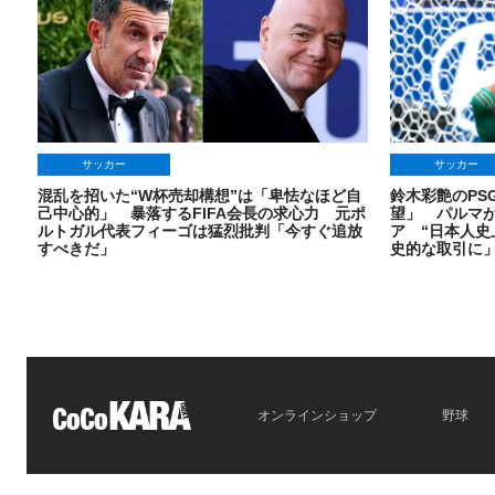
サッカー
サッカー
混乱を招いた“W杯売却構想”は「卑怯なほど自
鈴木彩艶のPS
己中心的」 暴落するFIFA会長の求心力 元ポ
望」 パルマ
ルトガル代表フィーゴは猛烈批判「今すぐ追放
ア “日本人史
すべきだ」
史的な取引に
2026.08.06
2026.08.05
オンラインショップ
野球