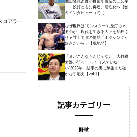
池山隆寛監督が目指す優勝の二文字
――投打ともに再建、活性化へ【独
占インタビュー（2）】
スコアラー
なぜ世界は“モンスター”に魅了され
るのか 現代を生きる人々を熱狂さ
せる井上尚弥の情熱「ボクシングが
好きだから」【現地発】
。
「まだこんなもんじゃない」大竹耕
太郎が語る“しっくり来ていな
い”2025年 結果の裏に芽生えた確
かな手応え【vol.1】
記事カテゴリー
野球