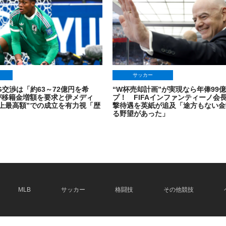
サッカー
G交渉は「約63～72億円を希
“W杯売却計画”が実現なら年俸99
が移籍金増額を要求と伊メディ
プ！ FIFAインファンティーノ会
上最高額”での成立を有力視「歴
撃待遇を英紙が追及「途方もない金
」
る野望があった」
2026.08.04
MLB
サッカー
格闘技
その他競技