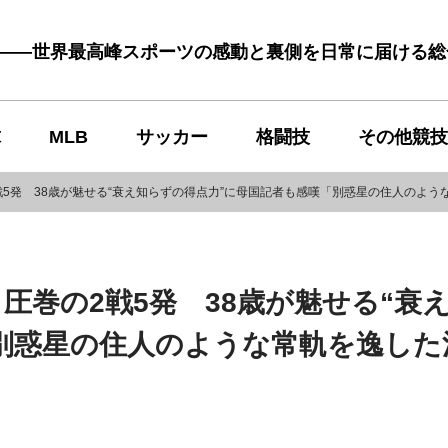
む――世界最高峰スポーツの感動と裏側を日常に届ける
球
MLB
サッカー
格闘技
その他競技
5発 38歳が魅せる“衰え知らずの得点力”に母国記者も感嘆「別惑星の住人のよう
圧巻の2戦5発 38歳が魅せる“衰
別惑星の住人のような常軌を逸した