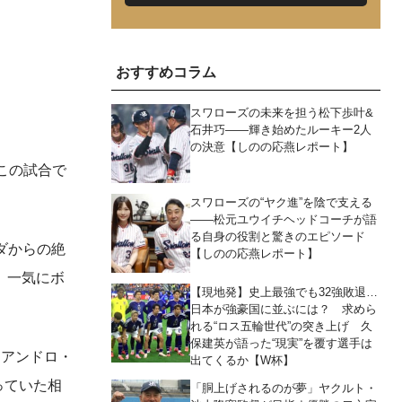
おすすめコラム
スワローズの未来を担う松下歩叶&
石井巧――輝き始めたルーキー2人
の決意【しのの応燕レポート】
この試合で
スワローズの“ヤク進”を陰で支える
――松元ユウイチヘッドコーチが語
る自身の役割と驚きのエピソード
ダからの絶
【しのの応燕レポート】
。一気にボ
【現地発】史上最強でも32強敗退…
日本が強豪国に並ぶには？ 求めら
れる“ロス五輪世代”の突き上げ 久
保建英が語った“現実”を覆す選手は
レアンドロ・
出てくるか【W杯】
っていた相
「胴上げされるのが夢」ヤクルト・