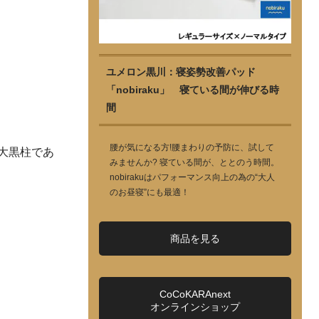
ユメロン黒川：寝姿勢改善パッド
「nobiraku」 寝ている間が伸びる時
間
腰が気になる方!腰まわりの予防に、試して
大黒柱であ
みませんか? 寝ている間が、ととのう時間。
nobirakuはパフォーマンス向上の為の“大人
のお昼寝”にも最適！
商品を見る
CoCoKARAnext
オンラインショップ