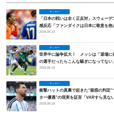
サッカー
「日本の戦いは全く正反対」スウェーデ
感反応「ファンダイクは日本に敬意を抱
2026.06.23
サッカー
世界中に論争拡大！ メッシは「退場に
の選手だったらこんな騒ぎになってない
2026.06.19
サッカー
衝撃ハットの真裏で起きた“疑惑の判定”
ター優遇”の現実を証言「VARすら見な
2026.06.19