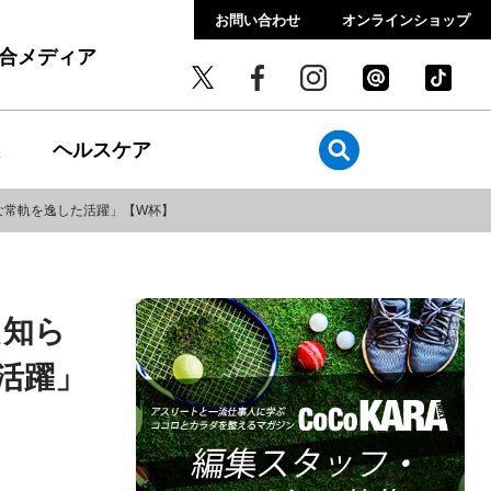
お問い合わせ
オンラインショップ
総合メディア
ヘルスケア
な常軌を逸した活躍」【W杯】
え知ら
活躍」