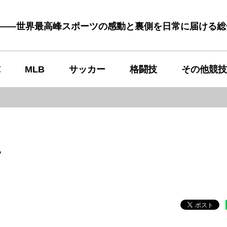
む――世界最高峰スポーツの感動と裏側を日常に届ける
球
MLB
サッカー
格闘技
その他競技
ー