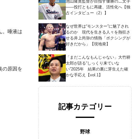
池山隆寛監督が目指す優勝の二文字
――投打ともに再建、活性化へ【独
占インタビュー（2）】
なぜ世界は“モンスター”に魅了され
ん。唾液は
るのか 現代を生きる人々を熱狂さ
せる井上尚弥の情熱「ボクシングが
好きだから」【現地発】
「まだこんなもんじゃない」大竹耕
太郎が語る“しっくり来ていな
臭の原因を
い”2025年 結果の裏に芽生えた確
かな手応え【vol.1】
記事カテゴリー
野球