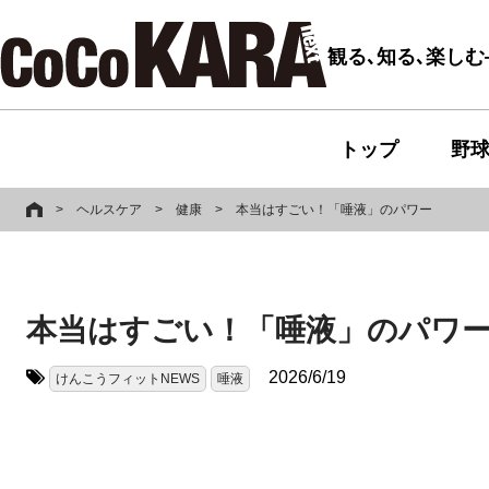
観る､知る､楽し
トップ
野
>
ヘルスケア
>
健康
>
本当はすごい！「唾液」のパワー
本当はすごい！「唾液」のパワ
2026/6/19
けんこうフィットNEWS
唾液
タグ: