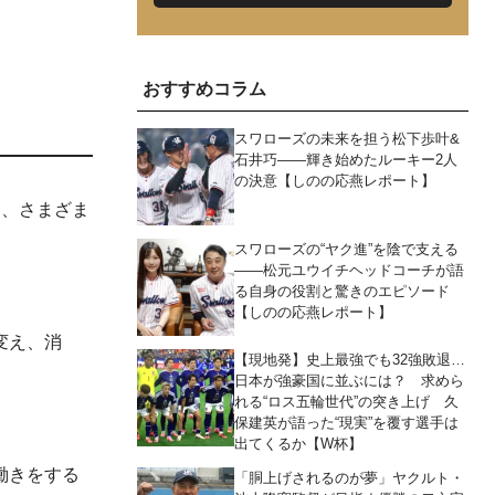
おすすめコラム
スワローズの未来を担う松下歩叶&
石井巧――輝き始めたルーキー2人
の決意【しのの応燕レポート】
り、さまざま
スワローズの“ヤク進”を陰で支える
――松元ユウイチヘッドコーチが語
る自身の役割と驚きのエピソード
【しのの応燕レポート】
変え、消
【現地発】史上最強でも32強敗退…
日本が強豪国に並ぶには？ 求めら
れる“ロス五輪世代”の突き上げ 久
保建英が語った“現実”を覆す選手は
出てくるか【W杯】
働きをする
「胴上げされるのが夢」ヤクルト・