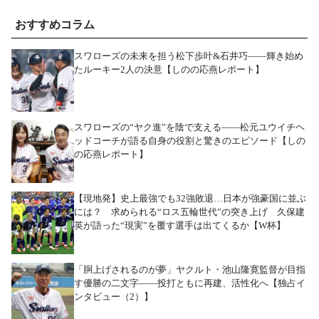
おすすめコラム
スワローズの未来を担う松下歩叶&石井巧――輝き始め
たルーキー2人の決意【しのの応燕レポート】
スワローズの“ヤク進”を陰で支える――松元ユウイチヘ
ッドコーチが語る自身の役割と驚きのエピソード【しの
の応燕レポート】
【現地発】史上最強でも32強敗退…日本が強豪国に並ぶ
には？ 求められる“ロス五輪世代”の突き上げ 久保建
英が語った“現実”を覆す選手は出てくるか【W杯】
「胴上げされるのが夢」ヤクルト・池山隆寛監督が目指
す優勝の二文字――投打ともに再建、活性化へ【独占イ
ンタビュー（2）】