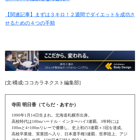
【関連記事】まずは３キロ！２週間でダイエットを成功さ
せるための４つの手順
[文/構成:ココカラネクスト編集部]
寺田 明日香（てらだ・あすか）
1990年1月14日生まれ。北海道札幌市出身。
高校時代は100mハードル・インターハイ3連覇。3年時には
100mと4×100mリレーで優勝し、史上初の3連覇＋3冠を達成。
高校卒業後、実業団へ入り、日本選手権3連覇、世界陸上、アジ