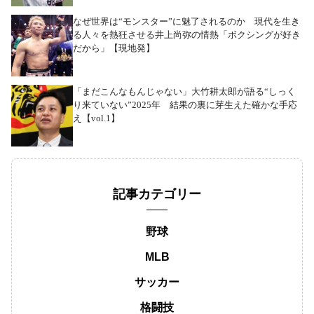
なぜ世界は“モンスター”に魅了されるのか 現代を生き
る人々を熱狂させる井上尚弥の情熱「ボクシングが好き
だから」【現地発】
「まだこんなもんじゃない」大竹耕太郎が語る“しっく
り来ていない”2025年 結果の裏に芽生えた確かな手応
え【vol.1】
記事カテゴリー
野球
MLB
サッカー
格闘技