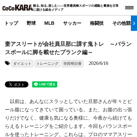
観る､知る､楽しむ――世界最高峰スポーツの感動と裏側を日常
に届ける総合メディア
トップ
野球
MLB
サッカー
格闘技
その他競技
妻アスリートが会社員旦那に課す鬼トレ ～バラン
スボールに脚を載せたプランク編～
2026/6/16
ダイエット
トレーニング
寺田明日香
タグ:
以前は、あんなにスラッとしていた旦那さんが年々とビ
ール腹になってきていて困っている。また、お腹の出っ張
りだけでなく、健康も気になる奥様に、今夜から続けても
らえるトレーニングをご紹介します。今回もバランスボー
ルを使ったトレーニング。これらは、プロのママアスリー