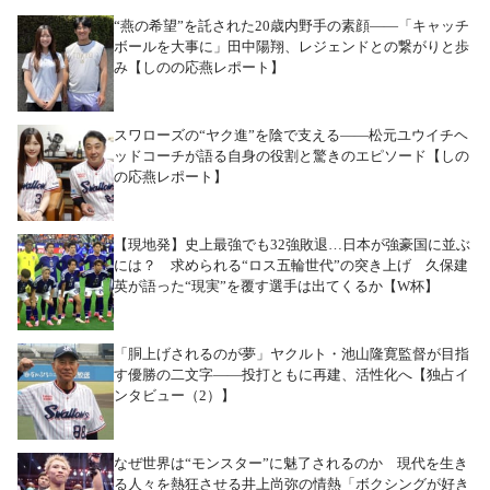
“燕の希望”を託された20歳内野手の素顔――「キャッチ
ボールを大事に」田中陽翔、レジェンドとの繋がりと歩
み【しのの応燕レポート】
スワローズの“ヤク進”を陰で支える――松元ユウイチヘ
ッドコーチが語る自身の役割と驚きのエピソード【しの
の応燕レポート】
【現地発】史上最強でも32強敗退…日本が強豪国に並ぶ
には？ 求められる“ロス五輪世代”の突き上げ 久保建
英が語った“現実”を覆す選手は出てくるか【W杯】
「胴上げされるのが夢」ヤクルト・池山隆寛監督が目指
す優勝の二文字――投打ともに再建、活性化へ【独占イ
ンタビュー（2）】
なぜ世界は“モンスター”に魅了されるのか 現代を生き
る人々を熱狂させる井上尚弥の情熱「ボクシングが好き