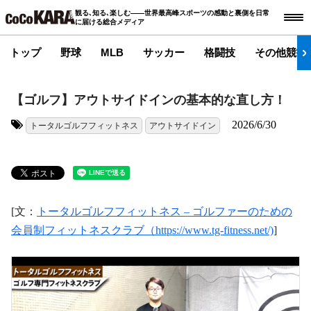
観る､知る､楽しむ――世界最高峰スポーツの感動と裏側を日常
に届ける総合メディア
トップ
野球
MLB
サッカー
格闘技
その他競技
【ゴルフ】アウトサイドインの基本的な直し方！
2026/6/30
トータルゴルフフィットネス
アウトサイドイン
タグ:
[文：
トータルゴルフフィットネス – ゴルファーのための
会員制フィットネスクラブ（https://www.tg-fitness.net/)
]