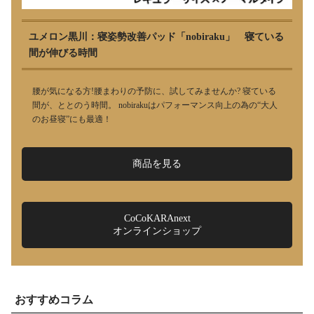
ユメロン黒川：寝姿勢改善パッド「nobiraku」 寝ている
間が伸びる時間
腰が気になる方!腰まわりの予防に、試してみませんか? 寝ている
間が、ととのう時間。 nobirakuはパフォーマンス向上の為の“大人
のお昼寝”にも最適！
商品を見る
CoCoKARAnext
オンラインショップ
おすすめコラム