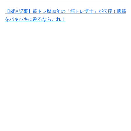
【関連記事】筋トレ歴30年の「筋トレ博士」が伝授！腹筋
をバキバキに割るならこれ！