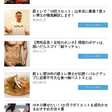
筋トレで「10回３セット」は本当に最適？筋ト
レ博士が徹底解説します！
2024.01.25
フィットネス
【男性必見！女性のホンネ】理想のボディは、
脱いだらスゴイ「細マッチョ」
2024.11.27
フィットネス
筋トレ歴30年の筋トレ博士が伝授！バルクアッ
プに必要不可欠な食べ物ベスト３とは
2023.09.18
フィットネス
10キロ痩せたい！1か月でダイエットを成功させ
るおすすめ方法４選