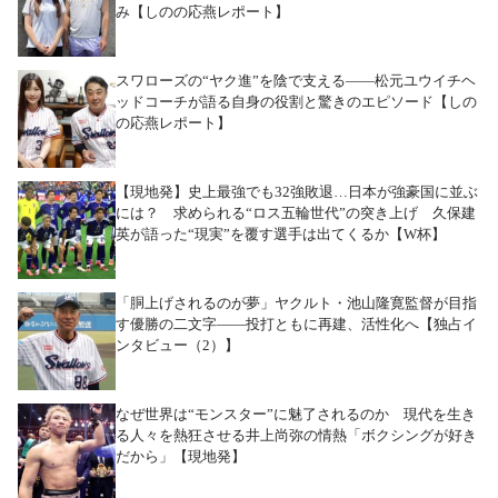
み【しのの応燕レポート】
スワローズの“ヤク進”を陰で支える――松元ユウイチヘ
ッドコーチが語る自身の役割と驚きのエピソード【しの
の応燕レポート】
【現地発】史上最強でも32強敗退…日本が強豪国に並ぶ
には？ 求められる“ロス五輪世代”の突き上げ 久保建
英が語った“現実”を覆す選手は出てくるか【W杯】
「胴上げされるのが夢」ヤクルト・池山隆寛監督が目指
す優勝の二文字――投打ともに再建、活性化へ【独占イ
ンタビュー（2）】
なぜ世界は“モンスター”に魅了されるのか 現代を生き
る人々を熱狂させる井上尚弥の情熱「ボクシングが好き
だから」【現地発】