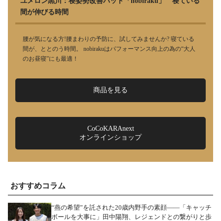
ユメロン黒川：寝姿勢改善パッド「nobiraku」 寝ている
間が伸びる時間
腰が気になる方!腰まわりの予防に、試してみませんか? 寝ている
間が、ととのう時間。 nobirakuはパフォーマンス向上の為の“大人
のお昼寝”にも最適！
商品を見る
CoCoKARAnext
オンラインショップ
おすすめコラム
“燕の希望”を託された20歳内野手の素顔――「キャッチ
ボールを大事に」田中陽翔、レジェンドとの繋がりと歩