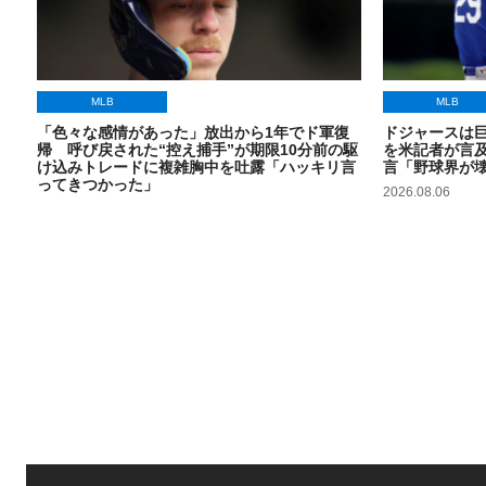
MLB
MLB
「色々な感情があった」放出から1年でド軍復
ドジャースは
帰 呼び戻された“控え捕手”が期限10分前の駆
を米記者が言及
け込みトレードに複雑胸中を吐露「ハッキリ言
言「野球界が
ってきつかった」
2026.08.06
2026.08.06