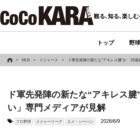
観る､知る､楽し
トップ
野
>
MLB
>
ドジャース
>
ド軍先発陣の新たな“アキレス腱”か 26
ド軍先発陣の新たな“アキレス腱
い」専門メディアが見解
2026/6/9
プロ野球
メジャーリーグ
エメ・シーハン
タグ: