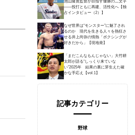
池山隆寛監督が目指す優勝の二文字
――投打ともに再建、活性化へ【独
占インタビュー（2）】
なぜ世界は“モンスター”に魅了され
るのか 現代を生きる人々を熱狂さ
せる井上尚弥の情熱「ボクシングが
好きだから」【現地発】
「まだこんなもんじゃない」大竹耕
太郎が語る“しっくり来ていな
い”2025年 結果の裏に芽生えた確
かな手応え【vol.1】
記事カテゴリー
野球