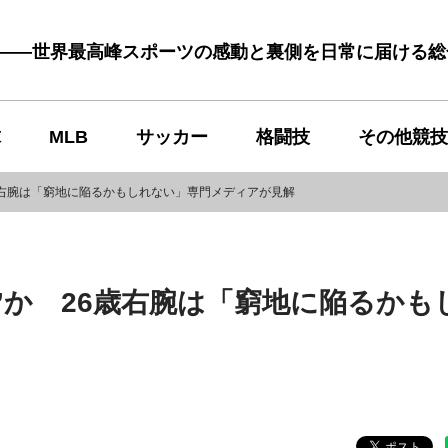
む――世界最高峰スポーツの感動と裏側を日常に届ける
球
MLB
サッカー
格闘技
その他競技
歳右腕は「窮地に陥るかもしれない」専門メディアが見解
”か 26歳右腕は「窮地に陥るかも