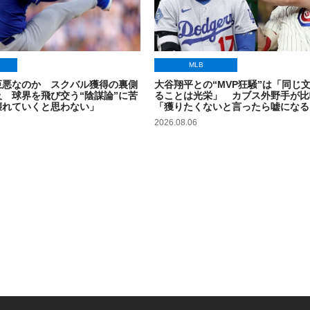
MLB
巨悪なのか スクバル獲得の裏側
大谷翔平との“MVP狂騒”は「同じ
 球界を飛び交う“陰謀論”に苦
ることは光栄」 カブス外野手が比
壊れていくと思わない」
「獲りたくないと言ったら嘘になる
2026.08.06