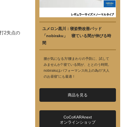
ユメロン黒川：寝姿勢改善パッド
打2失点の
「nobiraku」 寝ている間が伸びる時
間
腰が気になる方!腰まわりの予防に、試して
みませんか? 寝ている間が、ととのう時間。
nobirakuはパフォーマンス向上の為の“大人
のお昼寝”にも最適！
商品を見る
CoCoKARAnext
オンラインショップ