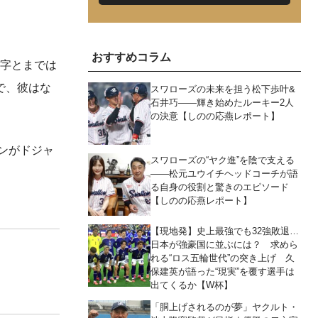
おすすめコラム
数字とまでは
で、彼はな
スワローズの未来を担う松下歩叶&
石井巧――輝き始めたルーキー2人
の決意【しのの応燕レポート】
ンがドジャ
スワローズの“ヤク進”を陰で支える
――松元ユウイチヘッドコーチが語
る自身の役割と驚きのエピソード
【しのの応燕レポート】
【現地発】史上最強でも32強敗退…
日本が強豪国に並ぶには？ 求めら
れる“ロス五輪世代”の突き上げ 久
保建英が語った“現実”を覆す選手は
出てくるか【W杯】
「胴上げされるのが夢」ヤクルト・