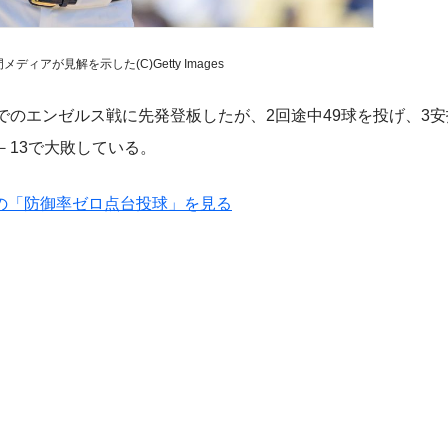
ィアが見解を示した(C)Getty Images
のエンゼルス戦に先発登板したが、2回途中49球を投げ、3安
－13で大敗している。
の「防御率ゼロ点台投球」を見る