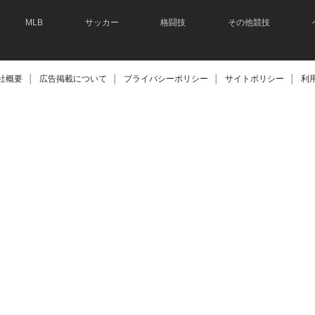
MLB
サッカー
格闘技
その他競技
社概要
│
広告掲載について
│
プライバシーポリシー
│
サイトポリシー
│
利