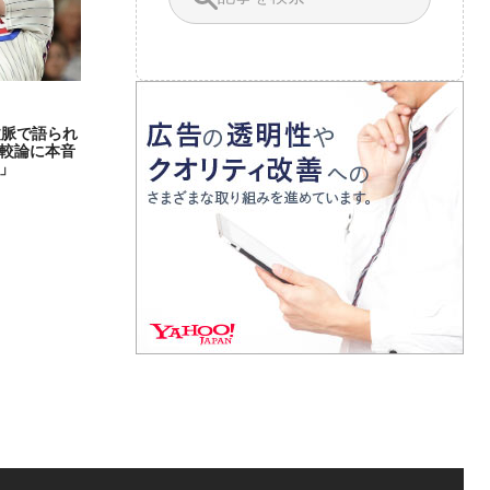
文脈で語られ
較論に本音
」