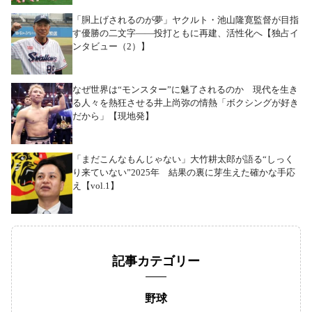
「胴上げされるのが夢」ヤクルト・池山隆寛監督が目指
す優勝の二文字――投打ともに再建、活性化へ【独占イ
ンタビュー（2）】
なぜ世界は“モンスター”に魅了されるのか 現代を生き
る人々を熱狂させる井上尚弥の情熱「ボクシングが好き
だから」【現地発】
「まだこんなもんじゃない」大竹耕太郎が語る“しっく
り来ていない”2025年 結果の裏に芽生えた確かな手応
え【vol.1】
記事カテゴリー
野球