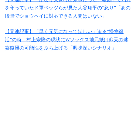
を守っていたド軍ベッツらが見た大谷翔平の“怒り”「あの
段階でショウヘイに対応できる人間はいない」
【関連記事】「早く元気になってほしい」迫る“怪物復
活”の時 村上宗隆の現状にWソックス地元紙は仰天の球
宴復帰の可能性をぶち上げる「興味深いシナリオ」