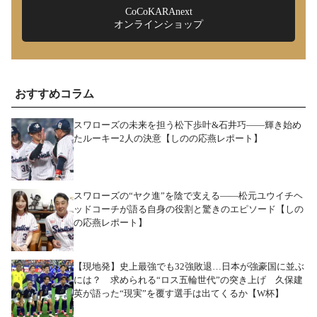
CoCoKARAnext
オンラインショップ
おすすめコラム
スワローズの未来を担う松下歩叶&石井巧――輝き始め
たルーキー2人の決意【しのの応燕レポート】
スワローズの“ヤク進”を陰で支える――松元ユウイチヘ
ッドコーチが語る自身の役割と驚きのエピソード【しの
の応燕レポート】
【現地発】史上最強でも32強敗退…日本が強豪国に並ぶ
には？ 求められる“ロス五輪世代”の突き上げ 久保建
英が語った“現実”を覆す選手は出てくるか【W杯】