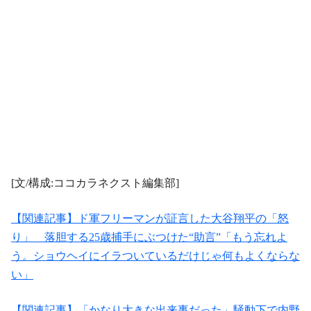
[文/構成:ココカラネクスト編集部]
【関連記事】ド軍フリーマンが証言した大谷翔平の「怒
り」 落胆する25歳捕手にぶつけた“助言”「もう忘れよ
う。ショウヘイにイラついているだけじゃ何もよくならな
い」
【関連記事】「かなり大きな出来事だった」騒動下で内野