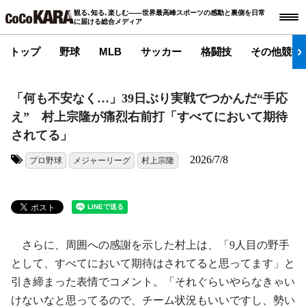
観る､知る､楽しむ――世界最高峰スポーツの感動と裏側を日常
に届ける総合メディア
トップ
野球
MLB
サッカー
格闘技
その他競技
「何も不安なく…」39日ぶり実戦でつかんだ“手応
え” 村上宗隆が痛烈右前打「すべてにおいて期待
されてる」
2026/7/8
プロ野球
メジャーリーグ
村上宗隆
タグ:
さらに、周囲への感謝を示した村上は、「9人目の野手
として、すべてにおいて期待はされてると思ってます」と
引き締まった表情でコメント。「それぐらいやらなきゃい
けないなと思ってるので、チーム状況もいいですし、勢い