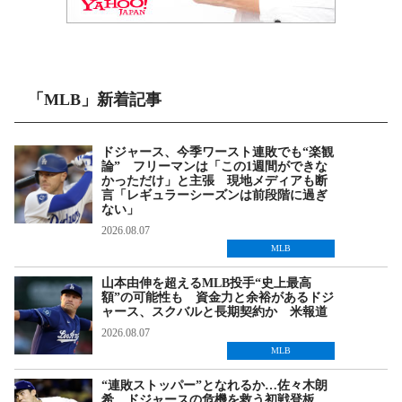
「MLB」新着記事
ドジャース、今季ワースト連敗でも“楽観
論” フリーマンは「この1週間ができな
かっただけ」と主張 現地メディアも断
言「レギュラーシーズンは前段階に過ぎ
ない」
2026.08.07
MLB
山本由伸を超えるMLB投手“史上最高
額”の可能性も 資金力と余裕があるドジ
ャース、スクバルと長期契約か 米報道
2026.08.07
MLB
“連敗ストッパー”となれるか…佐々木朗
希、ドジャースの危機を救う初戦登板