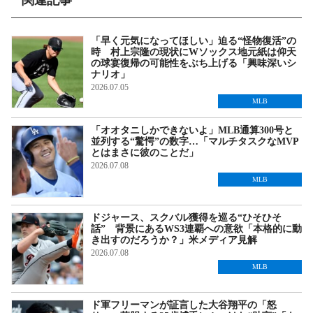
関連記事
「早く元気になってほしい」迫る“怪物復活”の
時 村上宗隆の現状にWソックス地元紙は仰天
の球宴復帰の可能性をぶち上げる「興味深いシ
ナリオ」
2026.07.05
MLB
「オオタニしかできないよ」MLB通算300号と
並列する“驚愕”の数字…「マルチタスクなMVP
とはまさに彼のことだ」
2026.07.08
MLB
ドジャース、スクバル獲得を巡る“ひそひそ
話” 背景にあるWS3連覇への意欲「本格的に動
き出すのだろうか？」米メディア見解
2026.07.08
MLB
ド軍フリーマンが証言した大谷翔平の「怒