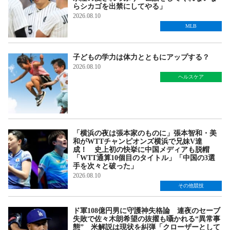
らシカゴを出禁にしてやる」
2026.08.10
MLB
子どもの学力は体力とともにアップする？
2026.08.10
ヘルスケア
「横浜の夜は張本家のものに」張本智和・美
和がWTTチャンピオンズ横浜で兄妹V達
成！ 史上初の快挙に中国メディアも脱帽
「WTT通算10個目のタイトル」「中国の3選
手を次々と破った」
2026.08.10
その他競技
ド軍108億円男に守護神失格論 連夜のセーブ
失敗で佐々木朗希望の抜擢も囁かれる“異常事
態” 米解説は現状を糾弾「クローザーとして