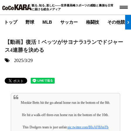
観る､知る､楽しむ――世界最高峰スポーツの感動と裏側を日常
に届ける総合メディア
トップ
野球
MLB
サッカー
格闘技
その他競技
【動画】復活！ベッツがサヨナラ3ランでドジャー
ス4連勝を決める
2025/3/29
Mookie Betts hit the go-ahead home run in the bottom of the 8th.
He hit a walk-off three-run home run in the bottom of the 10th.
This Dodgers team is just unfair.
pic.twitter.com/BIsAFBJmTb