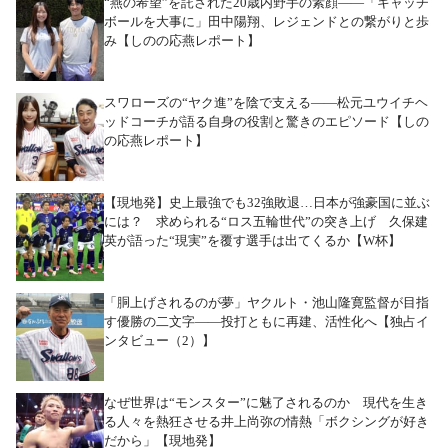
“燕の希望”を託された20歳内野手の素顔――「キャッチ
ボールを大事に」田中陽翔、レジェンドとの繋がりと歩
み【しのの応燕レポート】
スワローズの“ヤク進”を陰で支える――松元ユウイチヘ
ッドコーチが語る自身の役割と驚きのエピソード【しの
の応燕レポート】
【現地発】史上最強でも32強敗退…日本が強豪国に並ぶ
には？ 求められる“ロス五輪世代”の突き上げ 久保建
英が語った“現実”を覆す選手は出てくるか【W杯】
「胴上げされるのが夢」ヤクルト・池山隆寛監督が目指
す優勝の二文字――投打ともに再建、活性化へ【独占イ
ンタビュー（2）】
なぜ世界は“モンスター”に魅了されるのか 現代を生き
る人々を熱狂させる井上尚弥の情熱「ボクシングが好き
だから」【現地発】