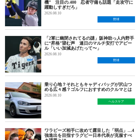
機” 注目の.400 忍者守備も話題「走攻守に
躍動しすぎだろ」
2026.08.10
野球
「2軍に幽閉されてるの謎」阪神助っ人内野手
に“昇格”望む声 連日のマルチ安打でアピー
ル「いい加減あげたって〜」
2026.08.10
野球
乗り心地？それともキャディバッグが沢山つ
める広々感？ゴルフにおすすめのクルマとは
2026.08.10
ヘルスケア
ワラビーズ相手に改めて露呈した「弱点」…4
強進出を目指すラグビー日本代表が克服すべ