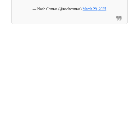
— Noah Camras (@noahcamras)
March 29, 2025