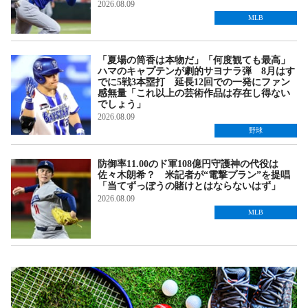
2026.08.09
MLB
「夏場の筒香は本物だ」「何度観ても最高」
ハマのキャプテンが劇的サヨナラ弾 8月はす
でに5戦3本塁打 延長12回での一発にファン
感無量「これ以上の芸術作品は存在し得ない
でしょう」
2026.08.09
野球
防御率11.00のド軍108億円守護神の代役は
佐々木朗希？ 米記者が“電撃プラン”を提唱
「当てずっぽうの賭けとはならないはず」
2026.08.09
MLB