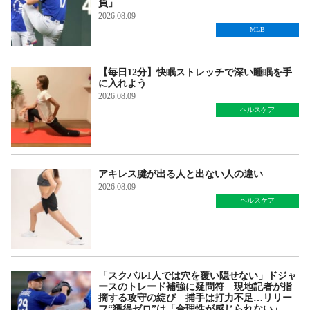
負」
2026.08.09
MLB
【毎日12分】快眠ストレッチで深い睡眠を手
に入れよう
2026.08.09
ヘルスケア
アキレス腱が出る人と出ない人の違い
2026.08.09
ヘルスケア
「スクバル1人では穴を覆い隠せない」ドジャ
ースのトレード補強に疑問符 現地記者が指
摘する攻守の綻び 捕手は打力不足…リリー
フ“獲得ゼロ”は「合理性が感じられない」