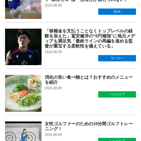
2026.08.09
MLB
「移籍金を支払うことなくトップレベルの経
験を加えた」冨安健洋の“0円補強”に地元メデ
ィアも満足気「最終ラインの再編を進める監
督が重宝する柔軟性を備えている」
2026.08.09
サッカー
消化の良い食べ物とは？おすすめのメニュー
を紹介
2026.08.09
ヘルスケア
女性ゴルファーのための10分間ゴルフトレー
ニング！
2026.08.09
ヘルスケア