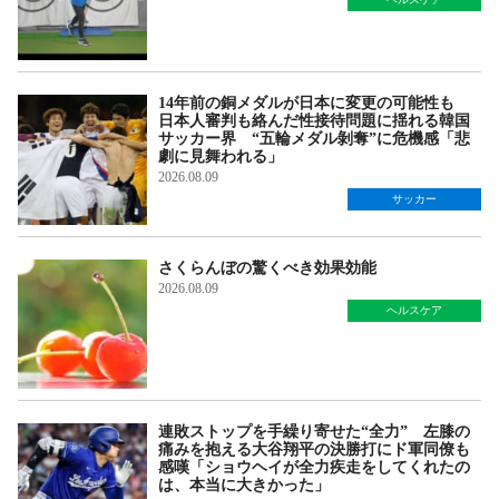
14年前の銅メダルが日本に変更の可能性も
日本人審判も絡んだ性接待問題に揺れる韓国
サッカー界 “五輪メダル剝奪”に危機感「悲
劇に見舞われる」
2026.08.09
サッカー
さくらんぼの驚くべき効果効能
2026.08.09
ヘルスケア
連敗ストップを手繰り寄せた“全力” 左膝の
痛みを抱える大谷翔平の決勝打にド軍同僚も
感嘆「ショウヘイが全力疾走をしてくれたの
は、本当に大きかった」