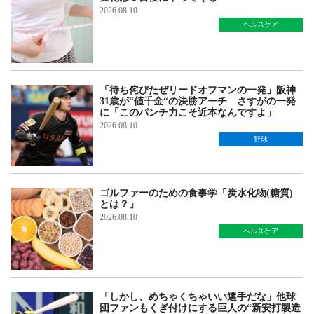
2026.08.10
ヘルスケア
「待ち侘びたぜリードオフマンの一発」阪神
31歳が“値千金“の決勝アーチ さすがの一発
に「このパンチ力こそ近本なんですよ」
2026.08.10
野球
ゴルファーのための食事学「炭水化物(糖質)
とは？」
2026.08.10
ヘルスケア
「しかし、めちゃくちゃいい選手だな」他球
団ファンもくぎ付けにする巨人の“新安打製造