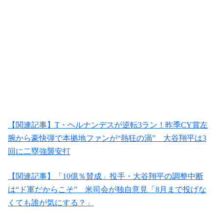
【関連記事】T・ヘルナンデスが逆転3ラン！昨季CY賞左
腕から豪快弾で本拠地ファンが“熱狂の渦” 大谷翔平は3
回に二塁強襲安打
【関連記事】「10億％賛成」投手・大谷翔平の調整中断
は“ド軍だからこそ” 米司会が独自意見「8月まで投げな
くても誰が気にする？」