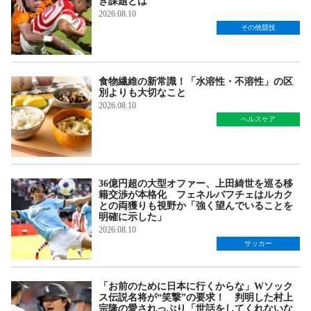
き課題とは
2026.08.10
その他競技
食物繊維の新常識！「水溶性・不溶性」の区
別よりも大切なこと
2026.08.10
ヘルスケア
36億円超の大型オファー、上田綺世を巡る移
籍交渉が本格化 フェネルバフチェはルカク
との両獲りも視野か「強く望んでいることを
明確に示した」
2026.08.10
サッカー
「お前のために日本に行くからな」Wソック
ス伝説名将が“笑撃”の要求！ 判明した村上
宗隆の愛されっぷり「世話をしてくれないな