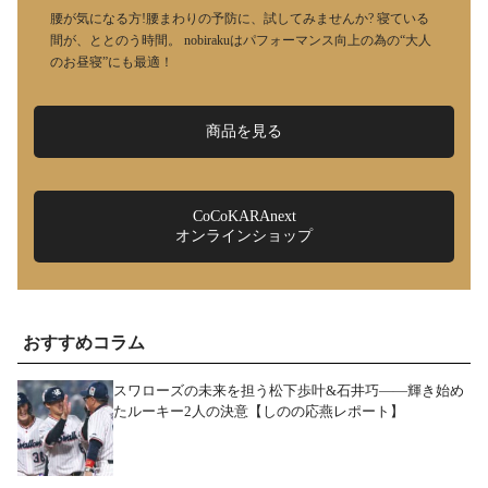
腰が気になる方!腰まわりの予防に、試してみませんか? 寝ている
間が、ととのう時間。 nobirakuはパフォーマンス向上の為の“大人
のお昼寝”にも最適！
商品を見る
CoCoKARAnext
オンラインショップ
おすすめコラム
スワローズの未来を担う松下歩叶&石井巧――輝き始め
たルーキー2人の決意【しのの応燕レポート】