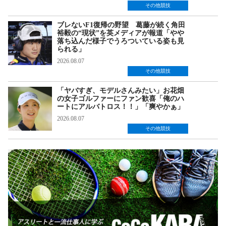
その他競技
ブレないF1復帰の野望 葛藤が続く角田
裕毅の“現状”を英メディアが報道「やや
落ち込んだ様子でうろついている姿も見
られる」
2026.08.07
その他競技
「ヤバすぎ、モデルさんみたい」お花畑
の女子ゴルファーにファン歓喜「俺のハ
ートにアルバトロス！！」「爽やかぁ」
2026.08.07
その他競技