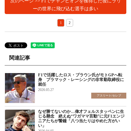
次のページ >> F1でチャンピオンを獲得した後にラリ
ーの世界に飛び込む選手は多い
1
2
関連記事
F1で活躍したロス・ブラウン氏がモトGPへ転
身 プラマック・レーシングの非常勤取締役に
就任
2026.05.27
アスリート/セレブ
なぜ勝てないのか…偉才フェルスタッペンに生
じる懸念 絶えぬ“ワガママ言動”に元F1エンジ
ニアたちが警鐘「八つ当たりはやめた方がい
い」