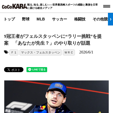
観る､知る､楽しむ――世界最高峰スポーツの感動と裏側を日常
に届ける総合メディア
トップ
野球
MLB
サッカー
格闘技
その他競技
9冠王者がフェルスタッペンに“ラリー挑戦”を提
案 「あなたが先生？」のやり取りが話題
2026/6/1
Ｆ１
マックス・フェルスタッペン
ＷＲＣ
タグ: