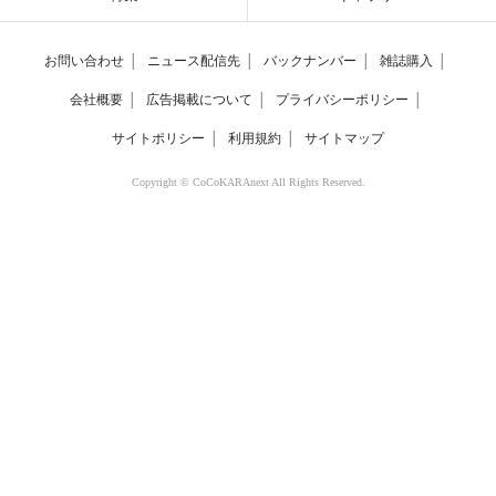
お問い合わせ
│
ニュース配信先
│
バックナンバー
│
雑誌購入
│
会社概要
│
広告掲載について
│
プライバシーポリシー
│
サイトポリシー
│
利用規約
│
サイトマップ
Copyright © CoCoKARAnext All Rights Reserved.