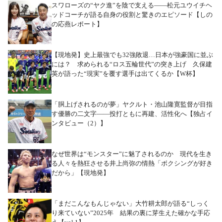
スワローズの“ヤク進”を陰で支える――松元ユウイチヘ
ッドコーチが語る自身の役割と驚きのエピソード【しの
の応燕レポート】
【現地発】史上最強でも32強敗退…日本が強豪国に並ぶ
には？ 求められる“ロス五輪世代”の突き上げ 久保建
英が語った“現実”を覆す選手は出てくるか【W杯】
「胴上げされるのが夢」ヤクルト・池山隆寛監督が目指
す優勝の二文字――投打ともに再建、活性化へ【独占イ
ンタビュー（2）】
なぜ世界は“モンスター”に魅了されるのか 現代を生き
る人々を熱狂させる井上尚弥の情熱「ボクシングが好き
だから」【現地発】
「まだこんなもんじゃない」大竹耕太郎が語る“しっく
り来ていない”2025年 結果の裏に芽生えた確かな手応