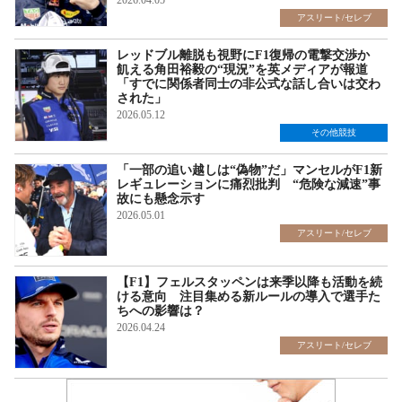
2026.04.05
アスリート/セレブ
レッドブル離脱も視野にF1復帰の電撃交渉か
飢える角田裕毅の“現況”を英メディアが報道
「すでに関係者同士の非公式な話し合いは交わ
された」
2026.05.12
その他競技
「一部の追い越しは“偽物”だ」マンセルがF1新
レギュレーションに痛烈批判 “危険な減速”事
故にも懸念示す
2026.05.01
アスリート/セレブ
【F1】フェルスタッペンは来季以降も活動を続
ける意向 注目集める新ルールの導入で選手た
ちへの影響は？
2026.04.24
アスリート/セレブ