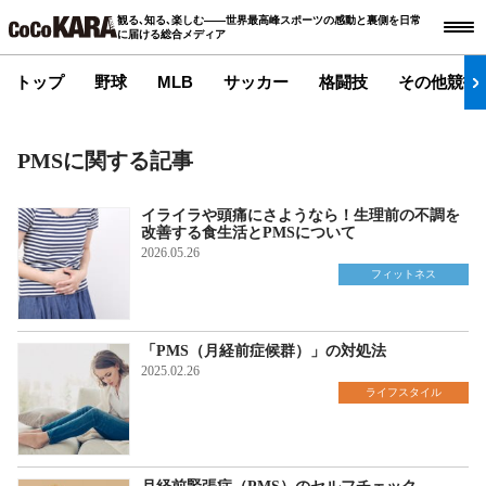
観る､知る､楽しむ――世界最高峰スポーツの感動と裏側を日常
に届ける総合メディア
トップ
野球
MLB
サッカー
格闘技
その他競技
PMSに関する記事
イライラや頭痛にさようなら！生理前の不調を
改善する食生活とPMSについて
2026.05.26
フィットネス
「PMS（月経前症候群）」の対処法
2025.02.26
ライフスタイル