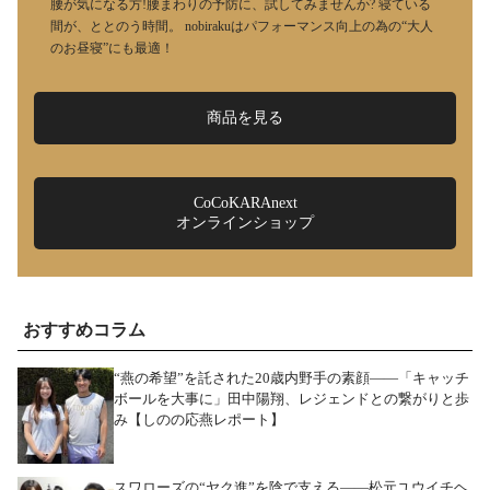
腰が気になる方!腰まわりの予防に、試してみませんか? 寝ている
間が、ととのう時間。 nobirakuはパフォーマンス向上の為の“大人
のお昼寝”にも最適！
商品を見る
CoCoKARAnext
オンラインショップ
おすすめコラム
“燕の希望”を託された20歳内野手の素顔――「キャッチ
ボールを大事に」田中陽翔、レジェンドとの繋がりと歩
み【しのの応燕レポート】
スワローズの“ヤク進”を陰で支える――松元ユウイチヘ