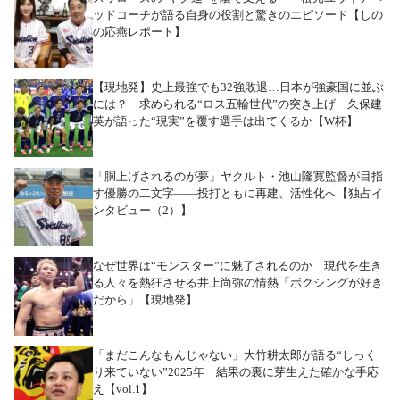
ッドコーチが語る自身の役割と驚きのエピソード【しの
の応燕レポート】
【現地発】史上最強でも32強敗退…日本が強豪国に並ぶ
には？ 求められる“ロス五輪世代”の突き上げ 久保建
英が語った“現実”を覆す選手は出てくるか【W杯】
「胴上げされるのが夢」ヤクルト・池山隆寛監督が目指
す優勝の二文字――投打ともに再建、活性化へ【独占イ
ンタビュー（2）】
なぜ世界は“モンスター”に魅了されるのか 現代を生き
る人々を熱狂させる井上尚弥の情熱「ボクシングが好き
だから」【現地発】
「まだこんなもんじゃない」大竹耕太郎が語る“しっく
り来ていない”2025年 結果の裏に芽生えた確かな手応
え【vol.1】