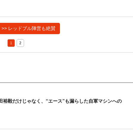
 >> レッドブル陣営も絶賛
1
2
田裕毅だけじゃなく、“エース”も漏らした自軍マシンへの