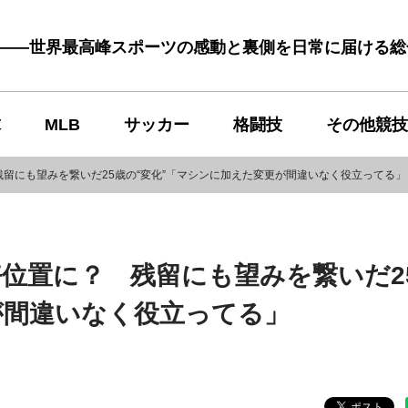
む――世界最高峰スポーツの感動と裏側を日常に届ける
球
MLB
サッカー
格闘技
その他競技
留にも望みを繋いだ25歳の“変化”「マシンに加えた変更が間違いなく役立ってる」
位置に？ 残留にも望みを繋いだ2
が間違いなく役立ってる」