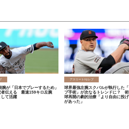
ブ
アスリート/セレブ
剛腕が「日本でプレーするため」
球界最強左腕スクバルが執行した「
記者伝える 最速159キロ左腕
プ手術」が次なるトレンドに？ 術
として活躍
球再開の劇的治療「より自由に投げ
があった」
2026.06.08