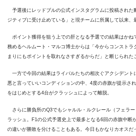
予選後にレッドブルの公式インスタグラムに投稿された動
ジティブに受け止めている」と現チームに所属して以来、
ポイント獲得を狙う上での肝となる予選での結果はかねて
務めるヘルムート・マルコ博士からは「今からコンストラ
まりにもポイントを取れなさすぎるからだ」と断じられた
一方で今回の結果はライバルたちの相次ぐアクシデントに
悪と言っていいコンディションの中、4度の赤旗が提示され
をはじめとする4台がクラッシュによって離脱。
さらに勝負所のQ3でもシャルル・ルクレール（フェラー
ラッシュ。F1の公式予選史上で最多となる6回の赤旗中断
の違いが勝敗を分けることもある。今日もかなりカオスだ