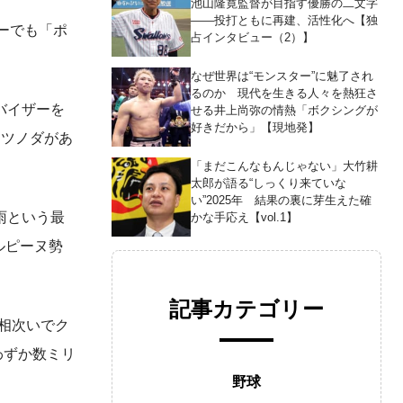
池山隆寛監督が目指す優勝の二文字
――投打ともに再建、活性化へ【独
ーでも「ポ
占インタビュー（2）】
なぜ世界は“モンスター”に魅了され
るのか 現代を生きる人々を熱狂さ
バイザーを
せる井上尚弥の情熱「ボクシングが
好きだから」【現地発】
らツノダがあ
「まだこんなもんじゃない」大竹耕
太郎が語る“しっくり来ていな
い”2025年 結果の裏に芽生えた確
雨という最
かな手応え【vol.1】
ルピーヌ勢
記事カテゴリー
相次いでク
わずか数ミリ
野球