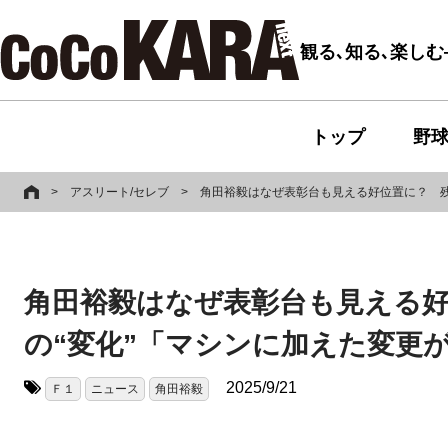
観る､知る､楽し
トップ
野
>
アスリート/セレブ
>
角田裕毅はなぜ表彰台も見える好位置に？ 残
角田裕毅はなぜ表彰台も見える好
の“変化”「マシンに加えた変更
2025/9/21
Ｆ１
ニュース
角田裕毅
タグ: