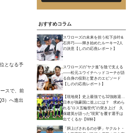
おすすめコラム
スワローズの未来を担う松下歩叶&
石井巧――輝き始めたルーキー2人
の決意【しのの応燕レポート】
高位となる予
スワローズの“ヤク進”を陰で支える
――松元ユウイチヘッドコーチが語
る自身の役割と驚きのエピソード
【しのの応燕レポート】
レースで、前
【現地発】史上最強でも32強敗退…
Q3）へ進出
日本が強豪国に並ぶには？ 求めら
れる“ロス五輪世代”の突き上げ 久
保建英が語った“現実”を覆す選手は
出てくるか【W杯】
「胴上げされるのが夢」ヤクルト・