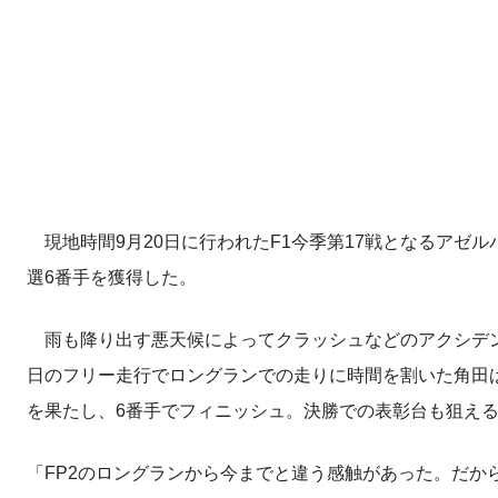
現地時間9月20日に行われたF1今季第17戦となるアゼ
選6番手を獲得した。
雨も降り出す悪天候によってクラッシュなどのアクシデン
日のフリー走行でロングランでの走りに時間を割いた角田は
を果たし、6番手でフィニッシュ。決勝での表彰台も狙える
「FP2のロングランから今までと違う感触があった。だか