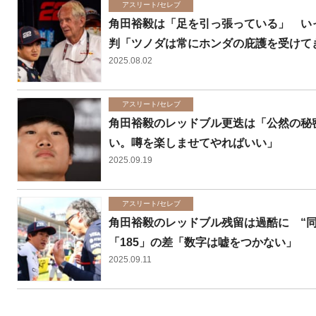
アスリート/セレブ
角田裕毅は「足を引っ張っている」 いっ
判「ツノダは常にホンダの庇護を受けて
2025.08.02
アスリート/セレブ
角田裕毅のレッドブル更迭は「公然の秘
い。噂を楽しませてやればいい」
2025.09.19
アスリート/セレブ
角田裕毅のレッドブル残留は過酷に “
「185」の差「数字は嘘をつかない」
2025.09.11