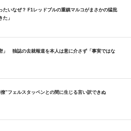
たいなぜ？ F1レッドブルの重鎮マルコがまさかの猛批
きた」
密」 独誌の去就報道を本人は意に介さず「事実ではな
同僚”フェルスタッペンとの間に生じる言い訳できぬ