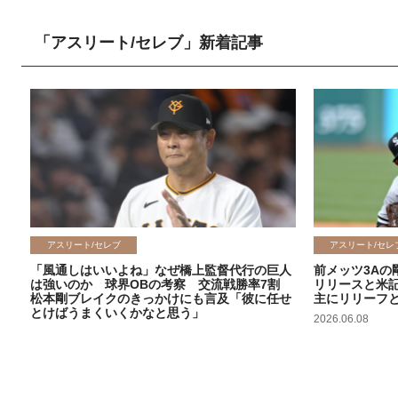
「アスリート/セレブ」新着記事
アスリート/セレブ
アスリート/セレ
「風通しはいいよね」なぜ橋上監督代行の巨人
前メッツ3Aの
は強いのか 球界OBの考察 交流戦勝率7割
リリースと米
松本剛ブレイクのきっかけにも言及「彼に任せ
主にリリーフ
とけばうまくいくかなと思う」
2026.06.08
2026.06.09