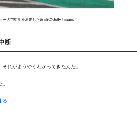
の市街地を激走した角田(C)Getty Images
中断
。それがようやくわかってきたんだ」
た。
見る