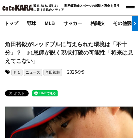
観る､知る､楽しむ――世界最高峰スポーツの感動と裏側を日常
に届ける総合メディア
トップ
野球
MLB
サッカー
格闘技
その他競技
角田裕毅がレッドブルに与えられた環境は「不十
分」？ F1恩師が説く現状打破の可能性「将来は見
えてこない」
2025/9/9
Ｆ１
ニュース
角田裕毅
タグ: