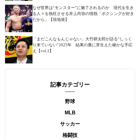
なぜ世界は“モンスター”に魅了されるのか 現代を生き
る人々を熱狂させる井上尚弥の情熱「ボクシングが好き
だから」【現地発】
「まだこんなもんじゃない」大竹耕太郎が語る“しっく
り来ていない”2025年 結果の裏に芽生えた確かな手応
え【vol.1】
記事カテゴリー
野球
MLB
サッカー
格闘技