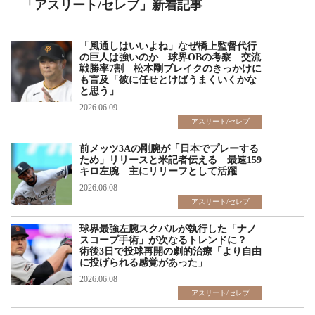
「アスリート/セレブ」新着記事
「風通しはいいよね」なぜ橋上監督代行
の巨人は強いのか 球界OBの考察 交流
戦勝率7割 松本剛ブレイクのきっかけに
も言及「彼に任せとけばうまくいくかな
と思う」
2026.06.09
アスリート/セレブ
前メッツ3Aの剛腕が「日本でプレーする
ため」リリースと米記者伝える 最速159
キロ左腕 主にリリーフとして活躍
2026.06.08
アスリート/セレブ
球界最強左腕スクバルが執行した「ナノ
スコープ手術」が次なるトレンドに？
術後3日で投球再開の劇的治療「より自由
に投げられる感覚があった」
2026.06.08
アスリート/セレブ