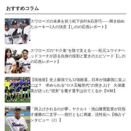
おすすめコラム
スワローズの未来を担う松下歩叶&石井巧――輝き始め
たルーキー2人の決意【しのの応燕レポート】
スワローズの“ヤク進”を陰で支える――松元ユウイチヘ
ッドコーチが語る自身の役割と驚きのエピソード【しの
の応燕レポート】
【現地発】史上最強でも32強敗退…日本が強豪国に並ぶ
には？ 求められる“ロス五輪世代”の突き上げ 久保建
英が語った“現実”を覆す選手は出てくるか【W杯】
「胴上げされるのが夢」ヤクルト・池山隆寛監督が目指
す優勝の二文字――投打ともに再建、活性化へ【独占イ
ンタビュー（2）】