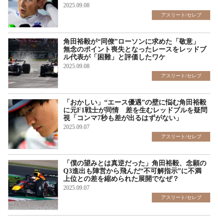
2025.09.08
アスリート/セレブ
角田裕毅が“同僚”ローソンに求めた「敬意」
無念のポイント喪失となったレースをレッドブ
ル代表が「困難」と評価したワケ
2025.09.08
アスリート/セレブ
「おかしい」“エース優遇”の壁に悩む角田裕毅
に元F1戦士が同情 差を生むレッドブルを疑問
視「コンマ7秒も差が出るはずがない」
2025.09.07
アスリート/セレブ
「僕の望みとは真逆だった」角田裕毅、念願の
Q3進出も陣営から飛んだ“不可解指示”に不満
上位との差を縮められた展開でなぜ？
2025.09.07
アスリート/セレブ