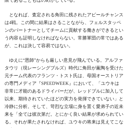
限であることもほのめかしている。
となれば、査定される角田に残されたアピールチャンス
は4戦。この間に結果はさることながら、フェルスタッペ
ンのパートナーとしてチームに貢献する働きができるとい
う内容も証明しなければならない。常勝軍団の常ではある
が、これは決して容易ではない。
ゆえに“恩師”からも厳しい意見が飛んでいる。アルファ
タウリ（現レーシングブルズ）時代に角田が薫陶を受けた
元チーム代表のフランツ・トスト氏は、母国オーストリア
の専門メディア『SPEEDWEEK』において、「ユウキは
非常に才能のあるドライバーだが、レッドブルに加入して
以来、期待されていたほどの実力を発揮できていない」と
冷静に分析。そして、苛烈な立場に身を置く愛弟子の近未
来を「全ては彼次第だ。とにかく良い結果が求められてい
る。それが果たされなければ、ユウキの将来は見えてこな