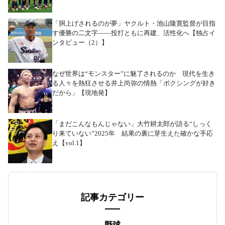
「胴上げされるのが夢」ヤクルト・池山隆寛監督が目指
す優勝の二文字――投打ともに再建、活性化へ【独占イ
ンタビュー（2）】
なぜ世界は“モンスター”に魅了されるのか 現代を生き
る人々を熱狂させる井上尚弥の情熱「ボクシングが好き
だから」【現地発】
「まだこんなもんじゃない」大竹耕太郎が語る“しっく
り来ていない”2025年 結果の裏に芽生えた確かな手応
え【vol.1】
記事カテゴリー
野球