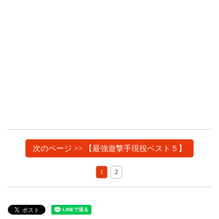
次のページ >> 【最強遊撃手現役ベスト５】
1
2