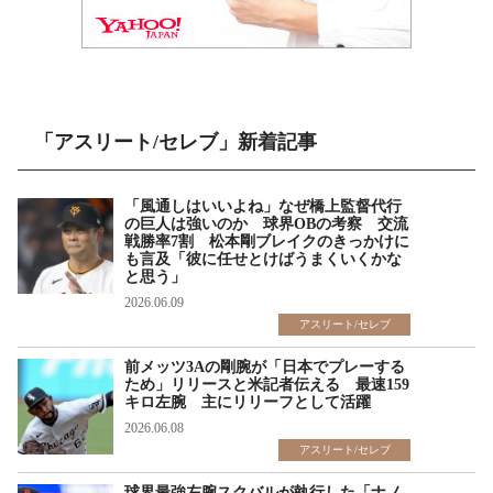
「アスリート/セレブ」新着記事
「風通しはいいよね」なぜ橋上監督代行
の巨人は強いのか 球界OBの考察 交流
戦勝率7割 松本剛ブレイクのきっかけに
も言及「彼に任せとけばうまくいくかな
と思う」
2026.06.09
アスリート/セレブ
前メッツ3Aの剛腕が「日本でプレーする
ため」リリースと米記者伝える 最速159
キロ左腕 主にリリーフとして活躍
2026.06.08
アスリート/セレブ
球界最強左腕スクバルが執行した「ナノ