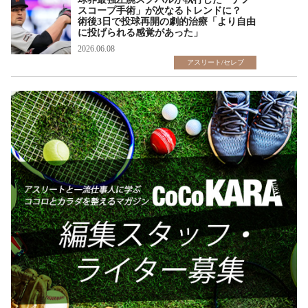
スコープ手術」が次なるトレンドに？
術後3日で投球再開の劇的治療「より自由
に投げられる感覚があった」
2026.06.08
アスリート/セレブ