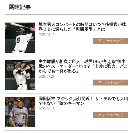
関連記事
坂本勇人コンバートの時期はいつ？指揮官が球
界ＯＢに漏らした「判断基準」とは
2023.08.15
アスリート/セレブ
主力離脱が相次ぐ巨人 球界OBが考える“後半
戦のベストオーダー”とは？「非常に強力。どこ
からでも一発が出る」
2023.07.23
アスリート/セレブ
岡田阪神 マジック点灯間近！ サトテルでも大山
でもない「陰のキーマン」
2023.08.15
アスリート/セレブ