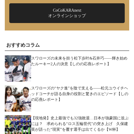
CoCoKARAnext
オンラインショップ
おすすめコラム
スワローズの未来を担う松下歩叶&石井巧――輝き始め
たルーキー2人の決意【しのの応燕レポート】
スワローズの“ヤク進”を陰で支える――松元ユウイチヘ
ッドコーチが語る自身の役割と驚きのエピソード【しの
の応燕レポート】
【現地発】史上最強でも32強敗退…日本が強豪国に並ぶ
には？ 求められる“ロス五輪世代”の突き上げ 久保建
英が語った“現実”を覆す選手は出てくるか【W杯】