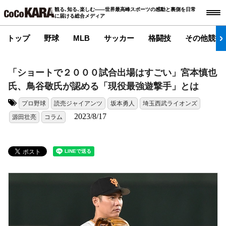
観る､知る､楽しむ――世界最高峰スポーツの感動と裏側を日常
に届ける総合メディア
トップ
野球
MLB
サッカー
格闘技
その他競技
「ショートで２０００試合出場はすごい」宮本慎也
氏、鳥谷敬氏が認める「現役最強遊撃手」とは
プロ野球
読売ジャイアンツ
坂本勇人
埼玉西武ライオンズ
タグ:
2023/8/17
源田壮亮
コラム