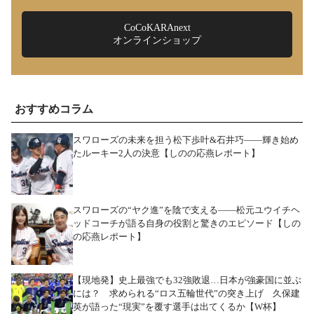
CoCoKARAnext
オンラインショップ
おすすめコラム
スワローズの未来を担う松下歩叶&石井巧――輝き始め
たルーキー2人の決意【しのの応燕レポート】
スワローズの“ヤク進”を陰で支える――松元ユウイチヘ
ッドコーチが語る自身の役割と驚きのエピソード【しの
の応燕レポート】
【現地発】史上最強でも32強敗退…日本が強豪国に並ぶ
には？ 求められる“ロス五輪世代”の突き上げ 久保建
英が語った“現実”を覆す選手は出てくるか【W杯】