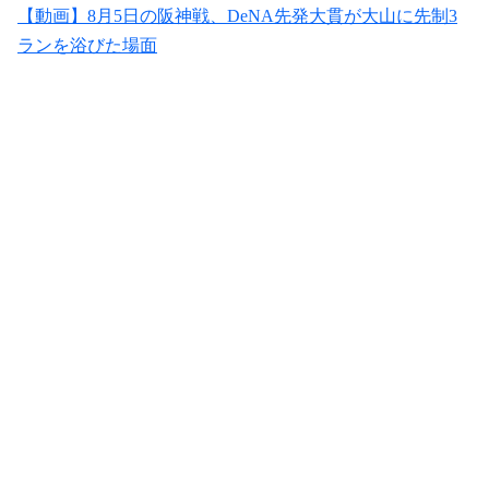
【動画】8月5日の阪神戦、DeNA先発大貫が大山に先制3
ランを浴びた場面