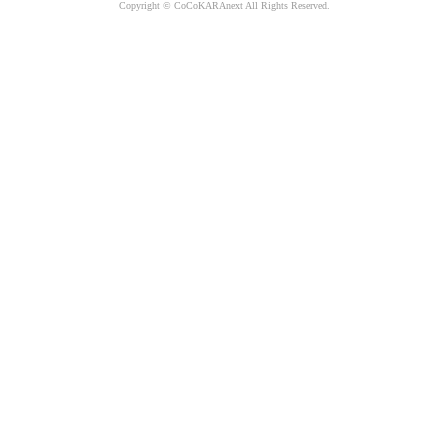
Copyright © CoCoKARAnext All Rights Reserved.