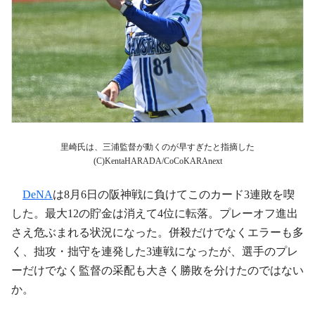
里崎氏は、三浦監督が動くのが早すぎたと指摘した
(C)KentaHARADA/CoCoKARAnext
DeNA
は8月6日の阪神戦に負けてこのカード3連敗を喫
した。最大12の貯金は消えて4位に転落。プレーオフ進出
さえ危ぶまれる状況になった。併殺だけでなくエラーも多
く、拙攻・拙守を連発した3連戦になったが、選手のプレ
ーだけでなく監督の采配も大きく勝敗を分けたのではない
か。