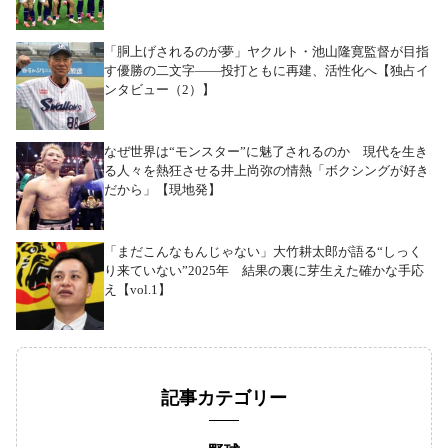
「胴上げされるのが夢」ヤクルト・池山隆寛監督が目指
す優勝の二文字――投打ともに再建、活性化へ【独占イ
ンタビュー（2）】
なぜ世界は“モンスター”に魅了されるのか 現代を生き
る人々を熱狂させる井上尚弥の情熱「ボクシングが好き
だから」【現地発】
「まだこんなもんじゃない」大竹耕太郎が語る“しっく
り来ていない”2025年 結果の裏に芽生えた確かな手応
え【vol.1】
記事カテゴリー