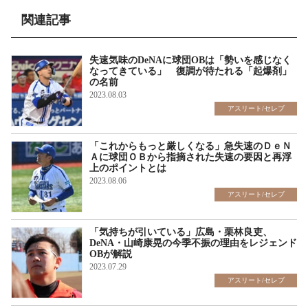
関連記事
失速気味のDeNAに球団OBは「勢いを感じなく
なってきている」 復調が待たれる「起爆剤」
の名前
2023.08.03
アスリート/セレブ
「これからもっと厳しくなる」急失速のＤｅＮ
Ａに球団ＯＢから指摘された失速の要因と再浮
上のポイントとは
2023.08.06
アスリート/セレブ
「気持ちが引いている」広島・栗林良吏、
DeNA・山崎康晃の今季不振の理由をレジェンド
OBが解説
2023.07.29
アスリート/セレブ