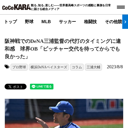
観る､知る､楽しむ――世界最高峰スポーツの感動と裏側を日常
に届ける総合メディア
トップ
野球
MLB
サッカー
格闘技
その他競技
阪神戦でのDeNA三浦監督の代打のタイミングに違
和感 球界OB「ピッチャー交代を待ってからでも
良かった」
2023/8/8
プロ野球
横浜DeNAベイスターズ
コラム
三浦大輔
タグ: