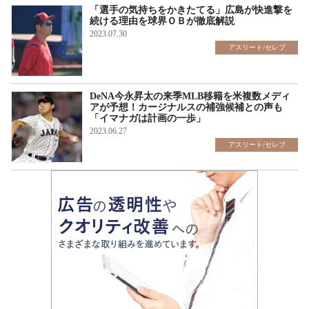
「選手の気持ちをかきたてる」広島が快進撃を
続ける理由を球界ＯＢが徹底解説
2023.07.30
アスリート/セレブ
DeNA今永昇太の来季MLB移籍を米複数メディ
アが予想！カージナルスの補強候補との声も
「イマナガは計画の一歩」
2023.06.27
アスリート/セレブ