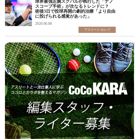
球界最強左腕スクバルが執行した「ナノ
スコープ手術」が次なるトレンドに？
術後3日で投球再開の劇的治療「より自由
に投げられる感覚があった」
2026.06.08
アスリート/セレブ