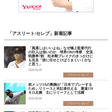
「アスリート/セレブ」新着記事
「風通しはいいよね」なぜ橋上監督代行
の巨人は強いのか 球界OBの考察 交流
戦勝率7割 松本剛ブレイクのきっかけに
も言及「彼に任せとけばうまくいくかな
と思う」
2026.06.09
アスリート/セレブ
前メッツ3Aの剛腕が「日本でプレーする
ため」リリースと米記者伝える 最速159
キロ左腕 主にリリーフとして活躍
2026.06.08
アスリート/セレブ