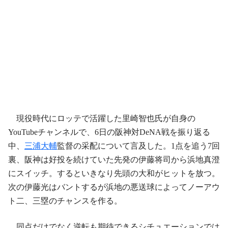
現役時代にロッテで活躍した里崎智也氏が自身の
YouTubeチャンネルで、6日の阪神対DeNA戦を振り返る
中、
三浦大輔
監督の采配について言及した。1点を追う7回
裏、阪神は好投を続けていた先発の伊藤将司から浜地真澄
にスイッチ。するといきなり先頭の大和がヒットを放つ。
次の伊藤光はバントするが浜地の悪送球によってノーアウ
ト二、三塁のチャンスを作る。
同点だけでなく逆転も期待できるシチュエーションでは