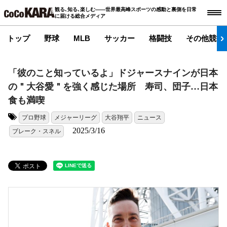
観る､知る､楽しむ――世界最高峰スポーツの感動と裏側を日常
に届ける総合メディア
トップ
野球
MLB
サッカー
格闘技
その他競技
「彼のこと知っているよ」ドジャースナインが日本
の＂大谷愛＂を強く感じた場所 寿司、団子…日本
食も満喫
プロ野球
メジャーリーグ
大谷翔平
ニュース
タグ:
2025/3/16
ブレーク・スネル