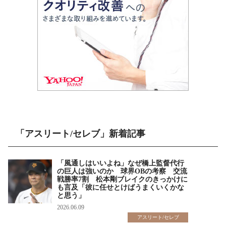
「アスリート/セレブ」新着記事
「風通しはいいよね」なぜ橋上監督代行
の巨人は強いのか 球界OBの考察 交流
戦勝率7割 松本剛ブレイクのきっかけに
も言及「彼に任せとけばうまくいくかな
と思う」
2026.06.09
アスリート/セレブ