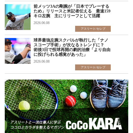
前メッツ3Aの剛腕が「日本でプレーする
ため」リリースと米記者伝える 最速159
キロ左腕 主にリリーフとして活躍
2026.06.08
アスリート/セレブ
球界最強左腕スクバルが執行した「ナノ
スコープ手術」が次なるトレンドに？
術後3日で投球再開の劇的治療「より自由
に投げられる感覚があった」
2026.06.08
アスリート/セレブ