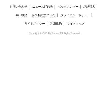
お問い合わせ
│
ニュース配信先
│
バックナンバー
│
雑誌購入
│
会社概要
│
広告掲載について
│
プライバシーポリシー
│
サイトポリシー
│
利用規約
│
サイトマップ
Copyright © CoCoKARAnext All Rights Reserved.