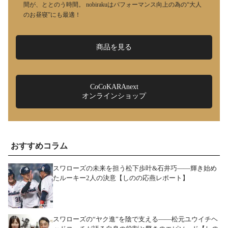
間が、ととのう時間。 nobirakuはパフォーマンス向上の為の“大人
のお昼寝”にも最適！
商品を見る
CoCoKARAnext
オンラインショップ
おすすめコラム
スワローズの未来を担う松下歩叶&石井巧――輝き始め
たルーキー2人の決意【しのの応燕レポート】
スワローズの“ヤク進”を陰で支える――松元ユウイチヘ