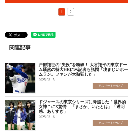
1
2
関連記事
戸郷翔征の“失投”を粉砕！ 大谷翔平の東京ドー
ム騒然の特大HRに米記者も脱帽「凄まじいホー
ムラン。ファンが大熱狂した」
2025.03.15
アスリート/セレブ
ドジャースの東京シリーズに降臨した＂世界的
女神＂にX驚愕 「まさか、いたとは」「透明
感、ありすぎ」
2025.03.16
アスリート/セレブ