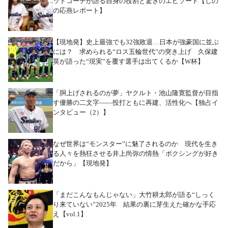
ッドコーチが語る自身の役割と驚きのエピソード【しの
の応燕レポート】
【現地発】史上最強でも32強敗退…日本が強豪国に並ぶ
には？ 求められる“ロス五輪世代”の突き上げ 久保建
英が語った“現実”を覆す選手は出てくるか【W杯】
「胴上げされるのが夢」ヤクルト・池山隆寛監督が目指
す優勝の二文字――投打ともに再建、活性化へ【独占イ
ンタビュー（2）】
なぜ世界は“モンスター”に魅了されるのか 現代を生き
る人々を熱狂させる井上尚弥の情熱「ボクシングが好き
だから」【現地発】
「まだこんなもんじゃない」大竹耕太郎が語る“しっく
り来ていない”2025年 結果の裏に芽生えた確かな手応
え【vol.1】