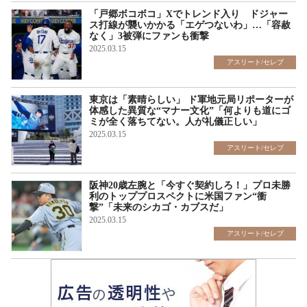
「戸郷ボコボコ」Xでトレンド入り ドジャー
ス打線が襲いかかる「エゲつないわ」…「容赦
なく」3被弾にファンも衝撃
2025.03.15
アスリート/セレブ
東京は「素晴らしい」 ド軍地元局リポーターが
体感した異質な“マナー文化”「何よりも道にゴ
ミが全く落ちてない。人が礼儀正しい」
2025.03.15
アスリート/セレブ
阪神20歳左腕と「今すぐ契約しろ！」プロ未勝
利のトッププロスペクトに米国ファン“衝
撃”「未来のシカゴ・カブスだ」
2025.03.15
アスリート/セレブ