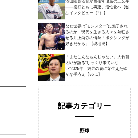
池山隆寛監督が目指す優勝の二文字
――投打ともに再建、活性化へ【独
占インタビュー（2）】
なぜ世界は“モンスター”に魅了され
るのか 現代を生きる人々を熱狂さ
せる井上尚弥の情熱「ボクシングが
好きだから」【現地発】
「まだこんなもんじゃない」大竹耕
太郎が語る“しっくり来ていな
い”2025年 結果の裏に芽生えた確
かな手応え【vol.1】
記事カテゴリー
野球