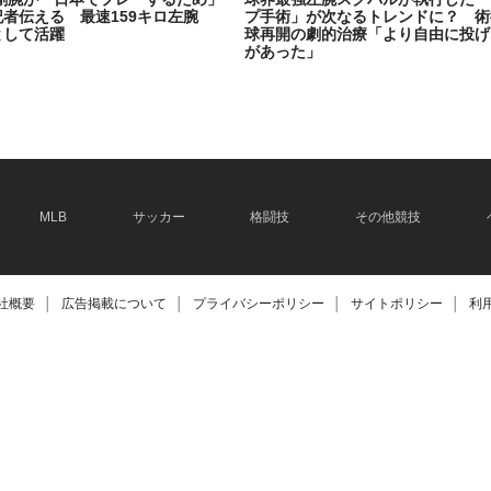
記者伝える 最速159キロ左腕
プ手術」が次なるトレンドに？ 術
として活躍
球再開の劇的治療「より自由に投げ
があった」
2026.06.08
MLB
サッカー
格闘技
その他競技
社概要
│
広告掲載について
│
プライバシーポリシー
│
サイトポリシー
│
利