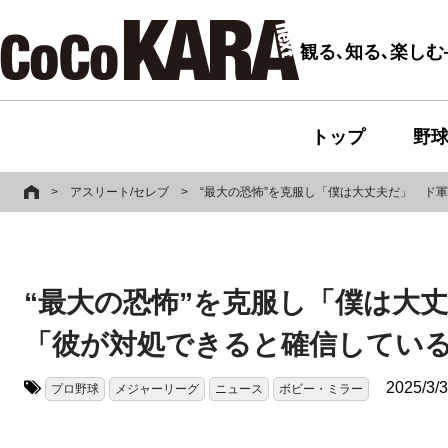
観る､知る､楽し
トップ
野
>
アスリート/セレブ
>
“最大の恐怖”を克服し「僕は大丈夫だ」 ド
“最大の恐怖”を克服し「僕は大
「彼が対処できると確信してい
2025/3/3
プロ野球
メジャーリーグ
ニュース
ボビー・ミラー
タグ: