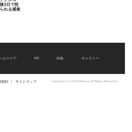
後3日で投
られる感覚
ヘルスケア
PR
特集
ギャラリー
用規約
│
サイトマップ
Copyright © CoCoKARAnext All Rights Reserved.