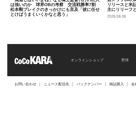
は強いのか 球界OBの考察 交流戦勝率7割
リリースと米
松本剛ブレイクのきっかけにも言及「彼に任せ
主にリリーフ
とけばうまくいくかなと思う」
2026.06.08
2026.06.09
オンラインショップ
野球
お問い合わせ
│
ニュース配信先
│
バックナンバー
│
雑誌購入
│
会