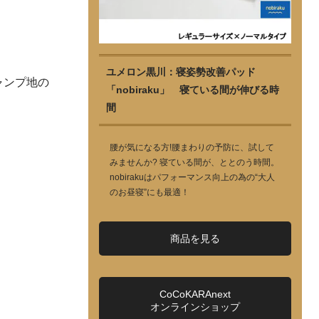
ユメロン黒川：寝姿勢改善パッド
ャンプ地の
「nobiraku」 寝ている間が伸びる時
間
腰が気になる方!腰まわりの予防に、試して
みませんか? 寝ている間が、ととのう時間。
nobirakuはパフォーマンス向上の為の“大人
のお昼寝”にも最適！
商品を見る
CoCoKARAnext
オンラインショップ