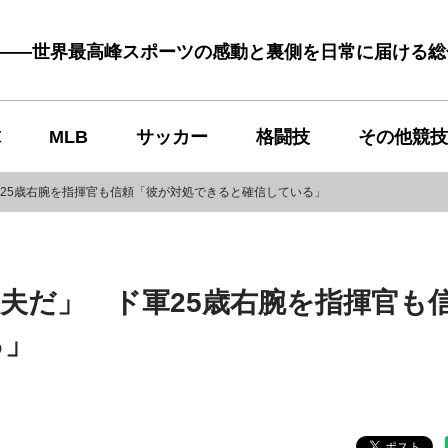
む――世界最高峰スポーツの感動と裏側を日常に届ける
球
MLB
サッカー
格闘技
その他競技
軍25歳右腕を指揮官も信頼「彼が対処できると確信している」
丈夫だ」 ド軍25歳右腕を指揮官も
る」