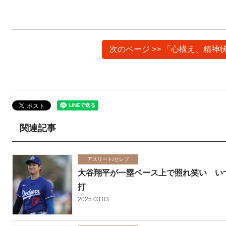
次のページ >> 「心構え、精
関連記事
アスリート/セレブ
大谷翔平が一塁ベース上で照れ笑い いつ
打
2025.03.03