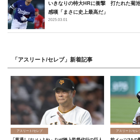
いきなりの特大HRに衝撃 打たれた菊池
感嘆「まさに史上最高だ」
2025.03.01
「アスリート/セレブ」新着記事
アスリート/セレブ
アスリート/セレ
「風通しはいいよね」なぜ橋上監督代行の巨人
前メッツ3Aの