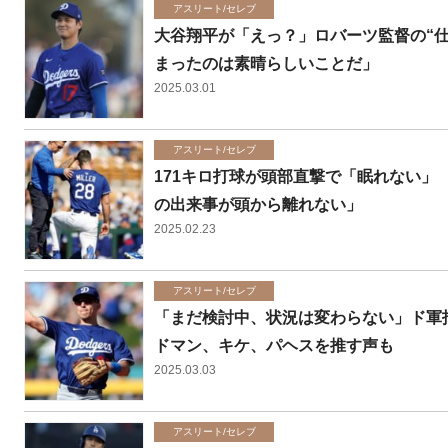
アスリート/セレブ
大谷翔平が「えっ？」ロバーツ監督の“
まったのは素晴らしいことだ」
2025.03.01
アスリート/セレブ
171キロ打球が頭部直撃で「眠れない
の出来事が頭から離れない」
2025.02.23
アスリート/セレブ
「まだ検討中、状況は変わらない」ド軍
ドマン、キケ、パヘスを推す声も
2025.03.03
アスリート/セレブ