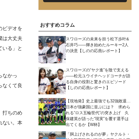
おすすめコラム
のビデオを
僕は大丈夫
スワローズの未来を担う松下歩叶&
石井巧――輝き始めたルーキー2人
ている」と
の決意【しのの応燕レポート】
スワローズの“ヤク進”を陰で支える
らなかっ
――松元ユウイチヘッドコーチが語
る自身の役割と驚きのエピソード
らなくて良
【しのの応燕レポート】
【現地発】史上最強でも32強敗退…
日本が強豪国に並ぶには？ 求めら
。打ちのめ
れる“ロス五輪世代”の突き上げ 久
保建英が語った“現実”を覆す選手は
れない。本
出てくるか【W杯】
「胴上げされるのが夢」ヤクルト・