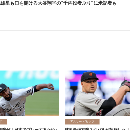
雄星も口を開ける大谷翔平の“千両役者ぶり”に米記者も
ブ
アスリート/セレブ
剛腕が「日本でプレーするため」
球界最強左腕スクバルが執行した「