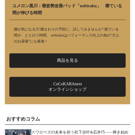
ユメロン黒川：寝姿勢改善パッド「nobiraku」 寝ている
間が伸びる時間
腰が気になる方!腰まわりの予防に、試してみませんか? 寝ている
間が、ととのう時間。 nobirakuはパフォーマンス向上の為の“大人
のお昼寝”にも最適！
商品を見る
CoCoKARAnext
オンラインショップ
おすすめコラム
スワローズの未来を担う松下歩叶&石井巧――輝き始め