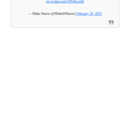
pic.twitter.com/j3N44scm6l
— Blake Harris (@BlakeHHarris)
February 20, 2025