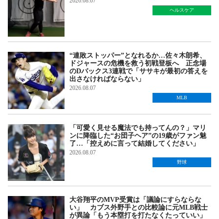
2026.08.07
ヘルスケア
“連敗ストッパー”となれるか…佐々木朗希、
ドジャースの危機を救う初戦登板へ 正念場
のDバックス3連戦で「ササキが最初の答えを
出さなければならない」
2026.08.07
MLB
「可愛く見せる魔法でも持ってんの？」マリ
ンに降臨した“お団子ヘア”の19歳がファン魅
了…「控えめに言って結婚してください」
2026.08.07
野球
大谷翔平のMVP受賞は「議論にすらならな
い」 カブス外野手との比較論に元MLB戦士
が異論「もう本塁打を打たなくたっていい」