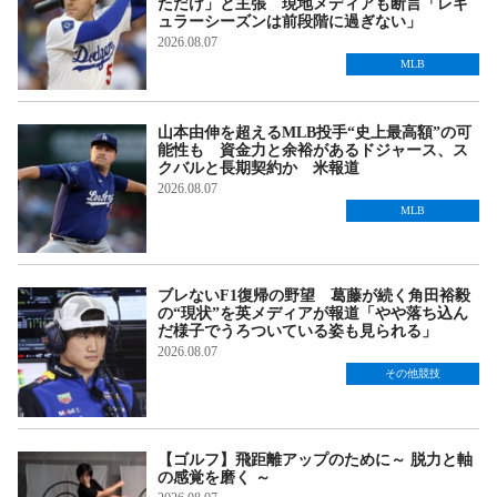
ただけ」と主張 現地メディアも断言「レギ
ュラーシーズンは前段階に過ぎない」
2026.08.07
MLB
山本由伸を超えるMLB投手“史上最高額”の可
能性も 資金力と余裕があるドジャース、ス
クバルと長期契約か 米報道
2026.08.07
MLB
ブレないF1復帰の野望 葛藤が続く角田裕毅
の“現状”を英メディアが報道「やや落ち込ん
だ様子でうろついている姿も見られる」
2026.08.07
その他競技
【ゴルフ】飛距離アップのために～ 脱力と軸
の感覚を磨く ～