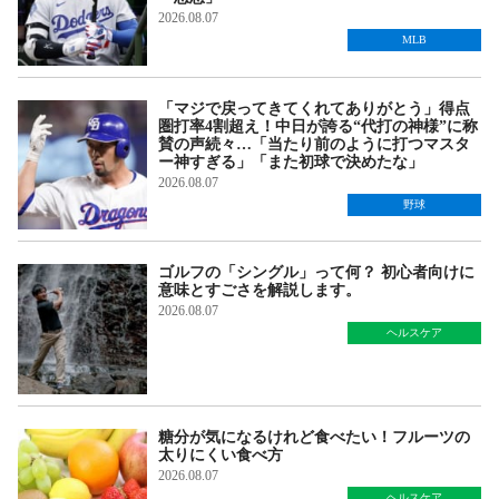
2026.08.07
MLB
「マジで戻ってきてくれてありがとう」得点
圏打率4割超え！中日が誇る“代打の神様”に称
賛の声続々…「当たり前のように打つマスタ
ー神すぎる」「また初球で決めたな」
2026.08.07
野球
ゴルフの「シングル」って何？ 初心者向けに
意味とすごさを解説します。
2026.08.07
ヘルスケア
糖分が気になるけれど食べたい！フルーツの
太りにくい食べ方
2026.08.07
ヘルスケア