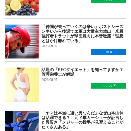
「仲間が去っていくのは辛い」ポストシーズ
ン争いから後退でエ軍は大量主力放出 米最
強打者トラウトが球団意向に本音吐露「理想
とはかけ離れている」
2026.08.07
MLB
話題の「PFCダイエット」を知ってますか？
管理栄養士が解説
2026.08.07
ヘルスケア
「ヤマは本当に凄い男なんだ」なぜ山本由伸
は活躍できる？ 元ド軍カーショーが証言し
た異質さ「メジャーの投手が見習えることが
たくさんある」