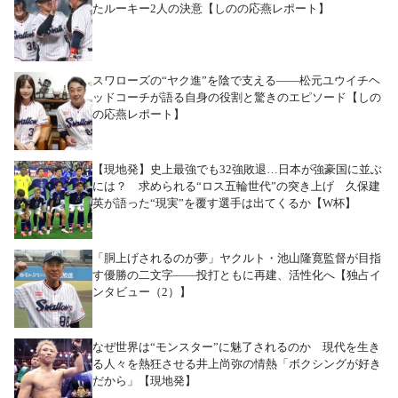
たルーキー2人の決意【しのの応燕レポート】
スワローズの“ヤク進”を陰で支える――松元ユウイチヘ
ッドコーチが語る自身の役割と驚きのエピソード【しの
の応燕レポート】
【現地発】史上最強でも32強敗退…日本が強豪国に並ぶ
には？ 求められる“ロス五輪世代”の突き上げ 久保建
英が語った“現実”を覆す選手は出てくるか【W杯】
「胴上げされるのが夢」ヤクルト・池山隆寛監督が目指
す優勝の二文字――投打ともに再建、活性化へ【独占イ
ンタビュー（2）】
なぜ世界は“モンスター”に魅了されるのか 現代を生き
る人々を熱狂させる井上尚弥の情熱「ボクシングが好き
だから」【現地発】