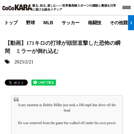
観る､知る､楽しむ――世界最高峰スポーツの感動と裏側を日常
に届ける総合メディア
トップ
野球
MLB
サッカー
格闘技
その他競技
【動画】171キロの打球が頭部直撃した恐怖の瞬
間 ミラーが倒れ込む
2025/2/21
Scary moment as Bobby Miller just took a 106-mph line drive off the
head
He was removed from the game but walked off under his own power