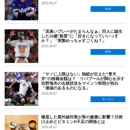
2026.08.07
MLB
「泥臭いプレーがたまらんなぁ」巨人に誕生
した26歳“新星”に「好きになっていいっす
か？」「実際めっちゃすごくね？」
2026.08.07
野球
「サノに上限はない」独紙が伝えた“青天
井”の移籍金額は？ リバプールが関心を示す
佐野海舟の去就状況をマインツ幹部が告白
「価値のあるものになる」
2026.08.07
サッカー
徹底した紫外線対策が骨の健康に影響？日焼
け止めとビタミンD不足の関係とは
2026.08.07