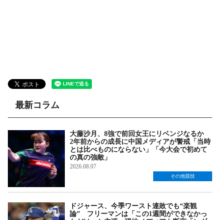
最新コラム
大藤沙月、8強で前回女王にリベンジなるか
2年前からの成長に中国メディアが警戒「当時
とは比べものにならない」「今大会で初めて
の真の強敵」
2026.08.07
その他競技
ドジャース、今季ワースト連敗でも“楽観
論” フリーマンは「この1週間ができなかっ