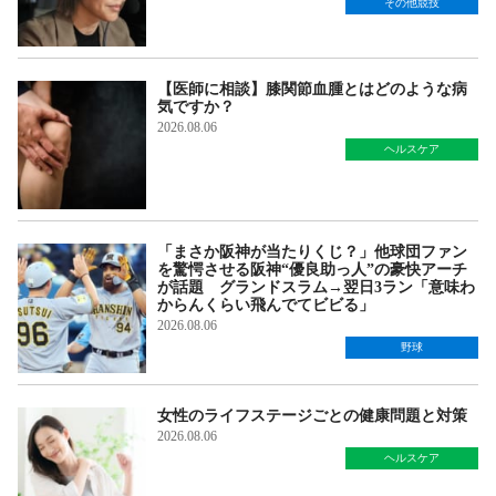
その他競技
【医師に相談】膝関節血腫とはどのような病
気ですか？
2026.08.06
ヘルスケア
「まさか阪神が当たりくじ？」他球団ファン
を驚愕させる阪神“優良助っ人”の豪快アーチ
が話題 グランドスラム→翌日3ラン「意味わ
からんくらい飛んでてビビる」
2026.08.06
野球
女性のライフステージごとの健康問題と対策
2026.08.06
ヘルスケア