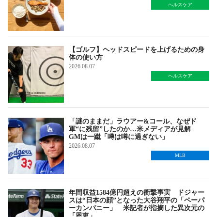
ヘルスケア
【ゴルフ】ヘッドスピードを上げるための身
体の使い方
2026.08.07
ヘルスケア
「謎のままだ」ラウアー&コール、なぜド
軍“に残留”したのか…米メディアが見解
GMは一蹴「噂は噂に過ぎない」
2026.08.07
MLB
年間収益1584億円超えの衝撃事実 ドジャー
スは“日本の顔”となった大谷翔平の「ペーパ
ーカンパニー」 米記者が指摘した異次元の
「恩恵」