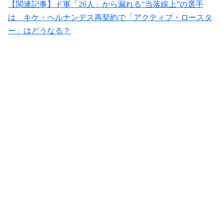
【関連記事】ド軍「26人」から漏れる“当落線上”の選手
は キケ・ヘルナンデス再契約で「アクティブ・ロースタ
ー」はどうなる？