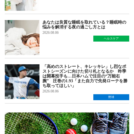
あなたは良質な睡眠を取れている？睡眠時の
悩みを解消する夜の過ごし方とは
2026.08.06
ヘルスケア
「高めのストレート、キレッキレ」し烈なポ
ストシーズンに向けた切り札となるか 昨季
は開幕投手も…日本ハムで注目の“万能右
腕” 圧巻の1.93「また自力で先発ローテを勝
ち取ってほしい」
2026.08.06
野球