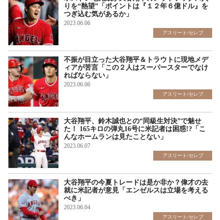
りを“熱望”「ポイントは『１２年６億ドル』を
つぎ込む気があるか」
2023.06.06
アスリート/セレブ
不振が目立った大谷翔平＆トラウトに現地メデ
ィアが苦言「この２人はスーパースターでなけ
ればならない」
2023.06.06
アスリート/セレブ
大谷翔平、鈴木誠也との“同級生対決”で魅せ
た！ 165キロの弾丸16号に米記者は困惑!?「こ
んなホームランは見たことない」
2023.06.07
アスリート/セレブ
大谷翔平の今夏トレードは是か非か？偉才の去
就に米記者が意見「エンゼルスは立場を考える
べき」
2023.06.04
アスリート/セレブ