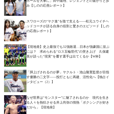
ボールを大事に」田中陽翔、レジェンドとの繋がりと歩
み【しのの応燕レポート】
スワローズの“ヤク進”を陰で支える――松元ユウイチヘ
ッドコーチが語る自身の役割と驚きのエピソード【しの
の応燕レポート】
【現地発】史上最強でも32強敗退…日本が強豪国に並ぶ
には？ 求められる“ロス五輪世代”の突き上げ 久保建
英が語った“現実”を覆す選手は出てくるか【W杯】
「胴上げされるのが夢」ヤクルト・池山隆寛監督が目指
す優勝の二文字――投打ともに再建、活性化へ【独占イ
ンタビュー（2）】
なぜ世界は“モンスター”に魅了されるのか 現代を生き
る人々を熱狂させる井上尚弥の情熱「ボクシングが好き
だから」【現地発】