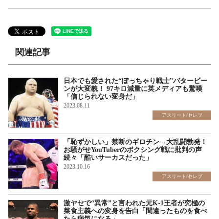
関連記事
日本でも愛された“ぽっちゃり戦士”バタービー
ンが大変貌！ 97キロ減量に英メディアも驚嘆
「信じられない変身だ」
2023.08.11
アスリート/セレブ
「恥ずかしい」禁断のギロチン→大乱闘勃発！
お騒がせYouTuberのボクシング戦に批判の声
続々「酷いサーカスだった」
2023.10.16
アスリート/セレブ
激ヤセで“異常”と言われた元K-1王者が究極の
菜食主義への変身を告白「間違ったものを食べ
たら病気になる」