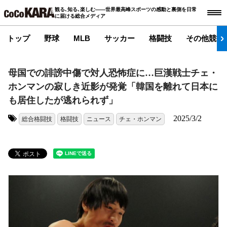
観る､知る､楽しむ――世界最高峰スポーツの感動と裏側を日常
に届ける総合メディア
トップ
野球
MLB
サッカー
格闘技
その他競技
母国での誹謗中傷で対人恐怖症に…巨漢戦士チェ・
ホンマンの寂しき近影が発覚「韓国を離れて日本に
も居住したが逃れられず」
2025/3/2
総合格闘技
格闘技
ニュース
チェ・ホンマン
タグ: