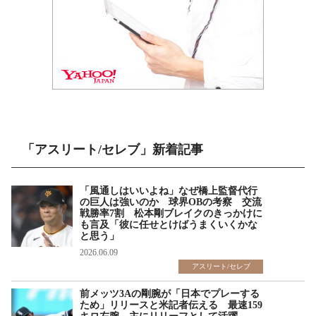
「アスリート/セレブ」新着記事
「風通しはいいよね」なぜ橋上監督代行
の巨人は強いのか 球界OBの考察 交流
戦勝率7割 松本剛ブレイクのきっかけに
も言及「彼に任せとけばうまくいくかな
と思う」
2026.06.09
アスリート/セレブ
前メッツ3Aの剛腕が「日本でプレーする
ため」リリースと米記者伝える 最速159