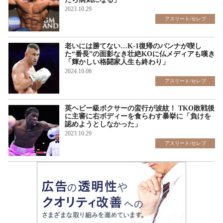
2023.10.29
アスリート/セレブ
老いには勝てない…K-1復帰のバンナが喫し
た“番長”の面影なき壮絶KOに仏メディアも嘆き
「輝かしい格闘家人生も終わり」
2024.10.08
アスリート/セレブ
英ヘビー級ボクサーの蛮行が波紋！ TKO敗戦後
に主審に右ボディーを食らわす暴挙に「負けを
認めようとしなかった」
2023.10.29
アスリート/セレブ