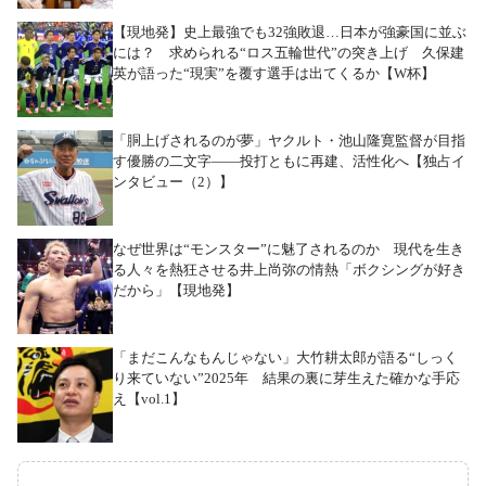
【現地発】史上最強でも32強敗退…日本が強豪国に並ぶ
には？ 求められる“ロス五輪世代”の突き上げ 久保建
英が語った“現実”を覆す選手は出てくるか【W杯】
「胴上げされるのが夢」ヤクルト・池山隆寛監督が目指
す優勝の二文字――投打ともに再建、活性化へ【独占イ
ンタビュー（2）】
なぜ世界は“モンスター”に魅了されるのか 現代を生き
る人々を熱狂させる井上尚弥の情熱「ボクシングが好き
だから」【現地発】
「まだこんなもんじゃない」大竹耕太郎が語る“しっく
り来ていない”2025年 結果の裏に芽生えた確かな手応
え【vol.1】