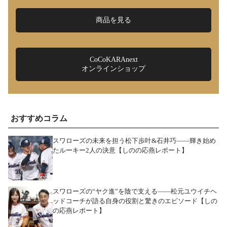
商品を見る
CoCoKARAnext
オンラインショップ
おすすめコラム
スワローズの未来を担う松下歩叶&石井巧――輝き始め
たルーキー2人の決意【しのの応燕レポート】
スワローズの“ヤク進”を陰で支える――松元ユウイチヘ
ッドコーチが語る自身の役割と驚きのエピソード【しの
の応燕レポート】