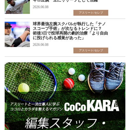
キロ左腕 主にリリーフとして活躍
2026.06.08
アスリート/セレブ
球界最強左腕スクバルが執行した「ナノ
スコープ手術」が次なるトレンドに？
術後3日で投球再開の劇的治療「より自由
に投げられる感覚があった」
2026.06.08
アスリート/セレブ