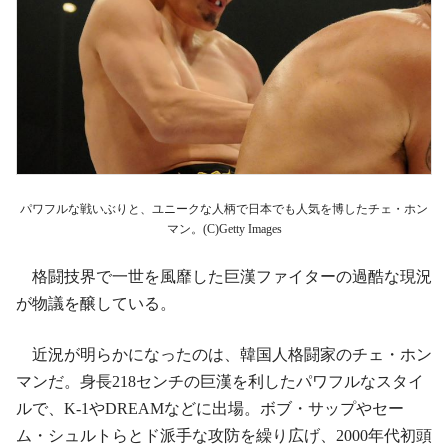
パワフルな戦いぶりと、ユニークな人柄で日本でも人気を博したチェ・ホン
マン。(C)Getty Images
格闘技界で一世を風靡した巨漢ファイターの過酷な現況
が物議を醸している。
近況が明らかになったのは、韓国人格闘家のチェ・ホン
マンだ。身長218センチの巨漢を利したパワフルなスタイ
ルで、K-1やDREAMなどに出場。ボブ・サップやセー
ム・シュルトらとド派手な攻防を繰り広げ、2000年代初頭