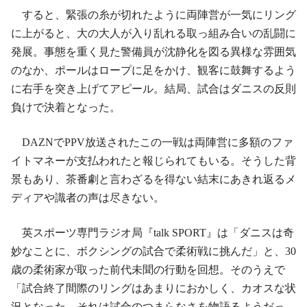
すると、緊張の糸が切れたように両陣営が一気にリング
に上がると、大の大人が入り乱れる取っ組み合いの乱闘に
発展。事態を重く見た警備員が沈静化を図る異様な雰囲気
のなか、ポールはロープに足をかけ、観客に鼓舞するよう
に右手を突き上げてアピール。結局、試合はダニスの反則
負けで決着となった。
DAZNでPPV放送されたこの一戦は両陣営に多額のファ
イトマネーが支払われたと報じられてもいる。そうした背
景もあり、茶番劇と言わざるを得ない結末にあきれ返るメ
ディアや識者の声は尽きない。
英スポーツ専門ラジオ局『talk SPORT』は「ダニスは奇
妙なことに、ボクシングの試合で柔術戦に挑んだ」と、30
歳の柔術家が取った前代未聞の行動を回想。そのうえで
「試合終了間際のリングはあまりにおかしく、カオスな状
況となった。それは試合のつまらなさを物語るようだっ