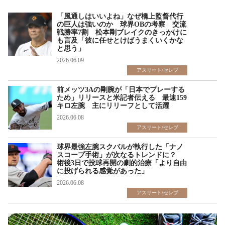
「風通しはいいよね」なぜ橋上監督代行
の巨人は強いのか 球界OBの考察 交流
戦勝率7割 松本剛ブレイクのきっかけに
も言及「彼に任せとけばうまくいくかな
と思う」
2026.06.09
アスリート/セレブ
前メッツ3Aの剛腕が「日本でプレーする
ため」リリースと米記者伝える 最速159
キロ左腕 主にリリーフとして活躍
2026.06.08
アスリート/セレブ
球界最強左腕スクバルが執行した「ナノ
スコープ手術」が次なるトレンドに？
術後3日で投球再開の劇的治療「より自由
に投げられる感覚があった」
2026.06.08
アスリート/セレブ