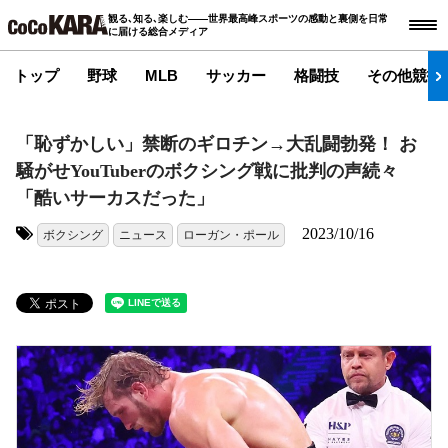
観る､知る､楽しむ――世界最高峰スポーツの感動と裏側を日常
に届ける総合メディア
トップ
野球
MLB
サッカー
格闘技
その他競技
「恥ずかしい」禁断のギロチン→大乱闘勃発！ お
騒がせYouTuberのボクシング戦に批判の声続々
「酷いサーカスだった」
2023/10/16
ボクシング
ニュース
ローガン・ポール
タグ: