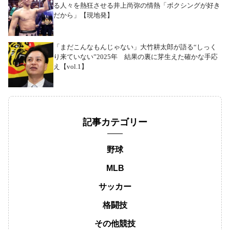
る人々を熱狂させる井上尚弥の情熱「ボクシングが好き
だから」【現地発】
「まだこんなもんじゃない」大竹耕太郎が語る“しっく
り来ていない”2025年 結果の裏に芽生えた確かな手応
え【vol.1】
記事カテゴリー
野球
MLB
サッカー
格闘技
その他競技