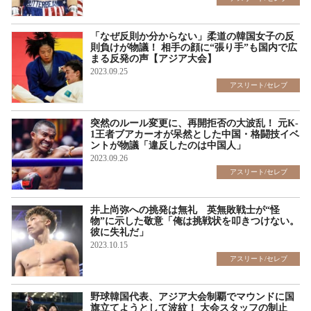
「なぜ反則か分からない」柔道の韓国女子の反
則負けが物議！ 相手の顔に“張り手”も国内で広
まる反発の声【アジア大会】
2023.09.25
アスリート/セレブ
突然のルール変更に、再開拒否の大波乱！ 元K-
1王者ブアカーオが呆然とした中国・格闘技イベ
ントが物議「違反したのは中国人」
2023.09.26
アスリート/セレブ
井上尚弥への挑発は無礼 英無敗戦士が“怪
物”に示した敬意「俺は挑戦状を叩きつけない。
彼に失礼だ」
2023.10.15
アスリート/セレブ
野球韓国代表、アジア大会制覇でマウンドに国
旗立てようとして波紋！ 大会スタッフの制止