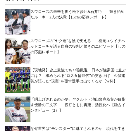
スワローズの未来を担う松下歩叶&石井巧――輝き始め
たルーキー2人の決意【しのの応燕レポート】
スワローズの“ヤク進”を陰で支える――松元ユウイチヘ
ッドコーチが語る自身の役割と驚きのエピソード【しの
の応燕レポート】
【現地発】史上最強でも32強敗退…日本が強豪国に並ぶ
には？ 求められる“ロス五輪世代”の突き上げ 久保建
英が語った“現実”を覆す選手は出てくるか【W杯】
「胴上げされるのが夢」ヤクルト・池山隆寛監督が目指
す優勝の二文字――投打ともに再建、活性化へ【独占イ
ンタビュー（2）】
なぜ世界は“モンスター”に魅了されるのか 現代を生き