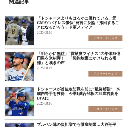
関連記事
「ドジャースよりもはるかに優れている」元
GMの“パドレス優位”発言に反論「撤回するこ
とになるだろう」ド軍メディア
2025.08.16
アスリート/セレブ
「明らかに無益」“貢献度マイナス”の年俸25億
円男を米糾弾！ 「契約放棄にかけられる候
補」と嘆きの声
2025.08.16
アスリート/セレブ
ドジャースが首位攻防戦を前に“緊急補強” 26
歳内野手を獲得 今季1試合登板の29歳右腕を
DFAに
2025.08.16
アスリート/セレブ
ブルペン陣の負担増でも徹底制限…大谷翔平