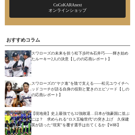
CoCoKARAnext
オンラインショップ
おすすめコラム
スワローズの未来を担う松下歩叶&石井巧――輝き始め
たルーキー2人の決意【しのの応燕レポート】
スワローズの“ヤク進”を陰で支える――松元ユウイチヘ
ッドコーチが語る自身の役割と驚きのエピソード【しの
の応燕レポート】
【現地発】史上最強でも32強敗退…日本が強豪国に並ぶ
には？ 求められる“ロス五輪世代”の突き上げ 久保建
英が語った“現実”を覆す選手は出てくるか【W杯】