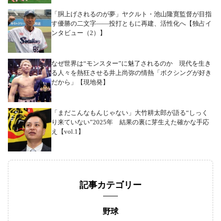
「胴上げされるのが夢」ヤクルト・池山隆寛監督が目指
す優勝の二文字――投打ともに再建、活性化へ【独占イ
ンタビュー（2）】
なぜ世界は“モンスター”に魅了されるのか 現代を生き
る人々を熱狂させる井上尚弥の情熱「ボクシングが好き
だから」【現地発】
「まだこんなもんじゃない」大竹耕太郎が語る“しっく
り来ていない”2025年 結果の裏に芽生えた確かな手応
え【vol.1】
記事カテゴリー
野球