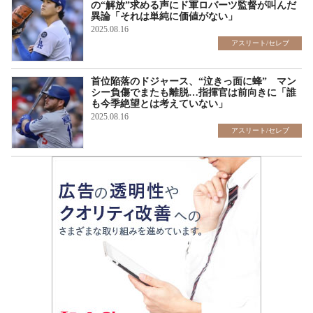
の“解放”求める声にド軍ロバーツ監督が叫んだ
異論「それは単純に価値がない」
2025.08.16
アスリート/セレブ
首位陥落のドジャース、“泣きっ面に蜂” マン
シー負傷でまたも離脱…指揮官は前向きに「誰
も今季絶望とは考えていない」
2025.08.16
アスリート/セレブ