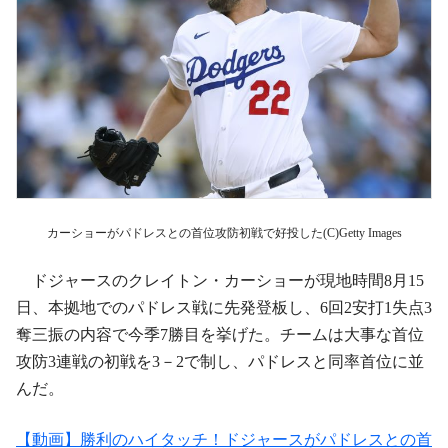
カーショーがパドレスとの首位攻防初戦で好投した(C)Getty Images
ドジャースのクレイトン・カーショーが現地時間8月15
日、本拠地でのパドレス戦に先発登板し、6回2安打1失点3
奪三振の内容で今季7勝目を挙げた。チームは大事な首位
攻防3連戦の初戦を3－2で制し、パドレスと同率首位に並
んだ。
【動画】勝利のハイタッチ！ドジャースがパドレスとの首