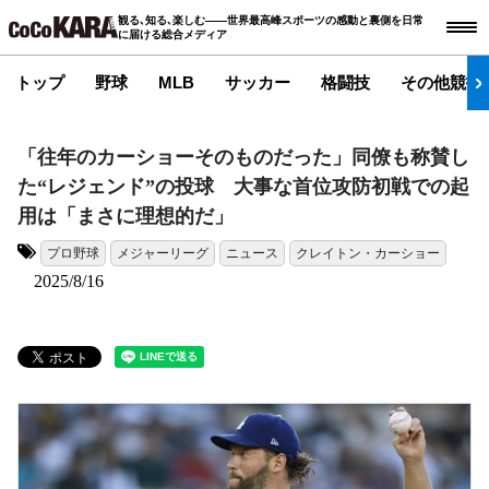
観る､知る､楽しむ――世界最高峰スポーツの感動と裏側を日常
に届ける総合メディア
トップ
野球
MLB
サッカー
格闘技
その他競技
「往年のカーショーそのものだった」同僚も称賛し
た“レジェンド”の投球 大事な首位攻防初戦での起
用は「まさに理想的だ」
プロ野球
メジャーリーグ
ニュース
クレイトン・カーショー
タグ:
2025/8/16