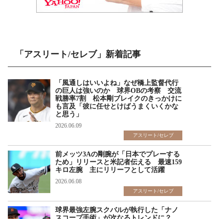
「アスリート/セレブ」新着記事
「風通しはいいよね」なぜ橋上監督代行
の巨人は強いのか 球界OBの考察 交流
戦勝率7割 松本剛ブレイクのきっかけに
も言及「彼に任せとけばうまくいくかな
と思う」
2026.06.09
アスリート/セレブ
前メッツ3Aの剛腕が「日本でプレーする
ため」リリースと米記者伝える 最速159
キロ左腕 主にリリーフとして活躍
2026.06.08
アスリート/セレブ
球界最強左腕スクバルが執行した「ナノ
スコープ手術」が次なるトレンドに？