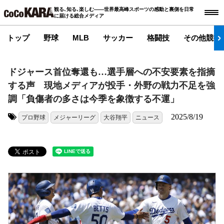
観る､知る､楽しむ――世界最高峰スポーツの感動と裏側を日常
に届ける総合メディア
トップ
野球
MLB
サッカー
格闘技
その他競技
ドジャース首位奪還も…選手層への不安要素を指摘
する声 現地メディアが投手・外野の戦力不足を強
調「負傷者の多さは今季を象徴する不運」
2025/8/19
プロ野球
メジャーリーグ
大谷翔平
ニュース
タグ: