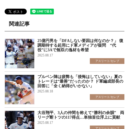
関連記事
25億円男を「DFAしない要因は何なのか？」 復
調期待する起用にド軍メディアが疑問 “代
役”に3Aで無双の逸材を希望
2025.08.17
アスリート/セレブ
ブルペン陣は疲弊も「後悔はしていない」夏の
トレードは“最善”だったのか？ ド軍編成部長の
回答に「全く納得がいかない」
2025.08.18
アスリート/セレブ
大谷翔平、3人の仲間を称えて“勝利の余韻” 両
リーグ断トツの117得点…単独首位浮上に貢献
2025.08.17
アスリート/セレブ