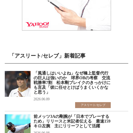
「アスリート/セレブ」新着記事
「風通しはいいよね」なぜ橋上監督代行
の巨人は強いのか 球界OBの考察 交流
戦勝率7割 松本剛ブレイクのきっかけに
も言及「彼に任せとけばうまくいくかな
と思う」
2026.06.09
アスリート/セレブ
前メッツ3Aの剛腕が「日本でプレーする
ため」リリースと米記者伝える 最速159
キロ左腕 主にリリーフとして活躍