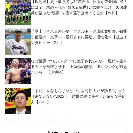
【現地発】史上最強でも32強敗退…日本が強豪国に並ぶ
には？ 求められる“ロス五輪世代”の突き上げ 久保建
英が語った“現実”を覆す選手は出てくるか【W杯】
「胴上げされるのが夢」ヤクルト・池山隆寛監督が目指
す優勝の二文字――投打ともに再建、活性化へ【独占イ
ンタビュー（2）】
なぜ世界は“モンスター”に魅了されるのか 現代を生き
る人々を熱狂させる井上尚弥の情熱「ボクシングが好き
だから」【現地発】
「まだこんなもんじゃない」大竹耕太郎が語る“しっく
り来ていない”2025年 結果の裏に芽生えた確かな手応
え【vol.1】