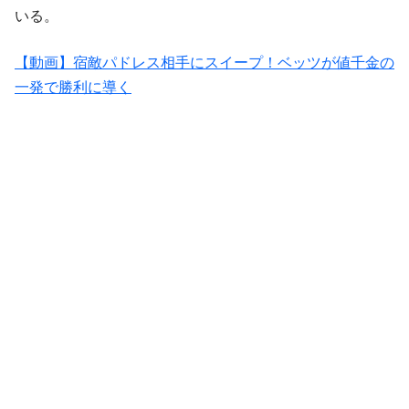
いる。
【動画】宿敵パドレス相手にスイープ！ベッツが値千金の
一発で勝利に導く