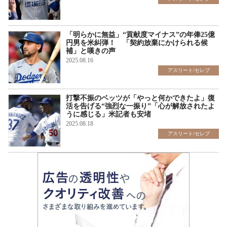
「明らかに無益」“貢献度マイナス”の年俸25億
円男を米糾弾！ 「契約放棄にかけられる候
補」と嘆きの声
2025.08.16
アスリート/セレブ
打撃不振のベッツが「やっと何かできたよ」復
活を告げる“強烈な一振り”「心が解放されたよ
うに感じる」米記者も安堵
2025.08.18
アスリート/セレブ