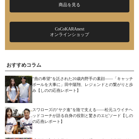
商品を見る
CoCoKARAnext
オンラインショップ
おすすめコラム
“燕の希望”を託された20歳内野手の素顔――「キャッチ
ボールを大事に」田中陽翔、レジェンドとの繋がりと歩
み【しのの応燕レポート】
スワローズの“ヤク進”を陰で支える――松元ユウイチヘ
ッドコーチが語る自身の役割と驚きのエピソード【しの
の応燕レポート】