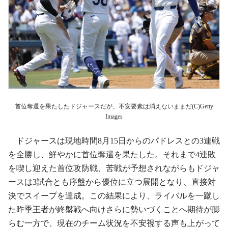
首位奪還を果たしたドジャースだが、不安要素は消えないままだ(C)Getty
Images
ドジャースは現地時間8月15日からのパドレスとの3連戦
を全勝し、鮮やかに首位奪還を果たした。それまで4連敗
を喫し迎えた首位攻防戦、苦戦が予想されながらもドジャ
ースは3試合とも序盤から優位に立つ展開となり、直接対
決でスイープを達成。この結果により、ライバルを一蹴し
た昨季王者が終盤戦へ向けさらに勢いづくことへ期待が膨
らむ一方で、現在のチーム状況を不安視する声も上がって