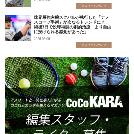
2026.06.08
アスリート/セレブ
球界最強左腕スクバルが執行した「ナノ
スコープ手術」が次なるトレンドに？
術後3日で投球再開の劇的治療「より自由
に投げられる感覚があった」
2026.06.08
アスリート/セレブ