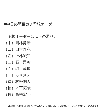
■中日の開幕ガチ予想オーダー
予想オーダーは以下の通り。
（中）岡林勇希
（二）山本泰寛
（左）上林誠知
（三）石川昂弥
（右）細川成也
（一）カリステ
（遊）村松開人
（捕）木下拓哉
（投）高橋宏斗
今季の開幕戦はDeNAと敵地・横浜スタジアムで対戦。