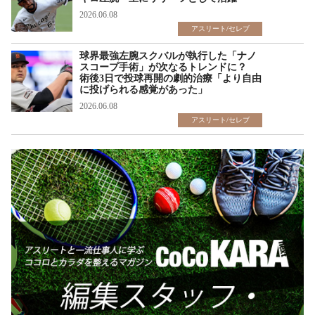
2026.06.08
アスリート/セレブ
球界最強左腕スクバルが執行した「ナノ
スコープ手術」が次なるトレンドに？
術後3日で投球再開の劇的治療「より自由
に投げられる感覚があった」
2026.06.08
アスリート/セレブ