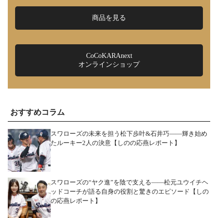
商品を見る
CoCoKARAnext
オンラインショップ
おすすめコラム
スワローズの未来を担う松下歩叶&石井巧――輝き始め
たルーキー2人の決意【しのの応燕レポート】
スワローズの“ヤク進”を陰で支える――松元ユウイチヘ
ッドコーチが語る自身の役割と驚きのエピソード【しの
の応燕レポート】