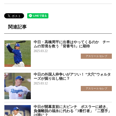
関連記事
中日・高橋周平に出番はやってくるのか チー
ムの苦境を救う「背番号3」に期待
2025.03.22
アスリート/セレブ
中日の外国人枠争いがアツい！ “大穴”ウォルタ
ーズが掘り出し物に？
2025.03.12
アスリート/セレブ
中日が開幕直前に大ピンチ ボスラーに続き、
負傷離脱の福永に代わる「3番打者」「二塁手」
は誰に？