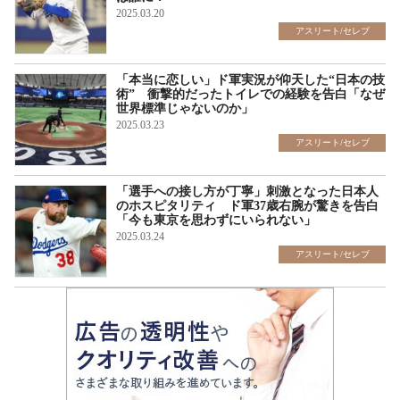
2025.03.20
アスリート/セレブ
「本当に恋しい」ド軍実況が仰天した“日本の技
術” 衝撃的だったトイレでの経験を告白「なぜ
世界標準じゃないのか」
2025.03.23
アスリート/セレブ
「選手への接し方が丁寧」刺激となった日本人
のホスピタリティ ド軍37歳右腕が驚きを告白
「今も東京を思わずにいられない」
2025.03.24
アスリート/セレブ