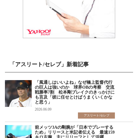
「アスリート/セレブ」新着記事
「風通しはいいよね」なぜ橋上監督代行
の巨人は強いのか 球界OBの考察 交流
戦勝率7割 松本剛ブレイクのきっかけに
も言及「彼に任せとけばうまくいくかな
と思う」
2026.06.09
アスリート/セレブ
前メッツ3Aの剛腕が「日本でプレーする
ため」リリースと米記者伝える 最速159
キロ左腕 主にリリーフとして活躍