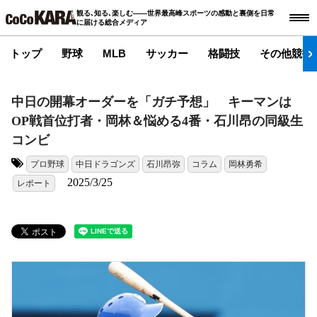
観る､知る､楽しむ――世界最高峰スポーツの感動と裏側を日常
に届ける総合メディア
トップ
野球
MLB
サッカー
格闘技
その他競技
中日の開幕オーダーを「ガチ予想」 キーマンは
OP戦首位打者・岡林＆悩める4番・石川昂の同級生
コンビ
プロ野球
中日ドラゴンズ
石川昂弥
コラム
岡林勇希
タグ:
2025/3/25
レポート