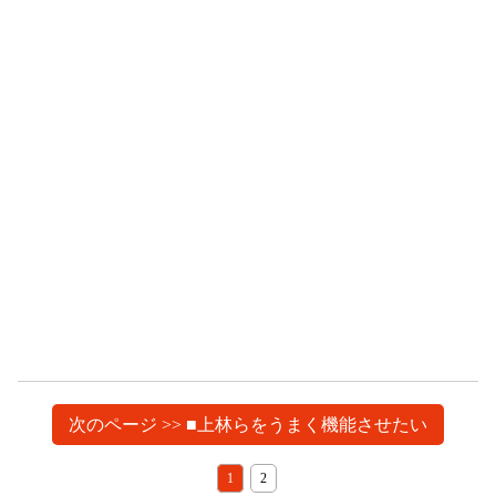
次のページ >> ■上林らをうまく機能させたい
1
2