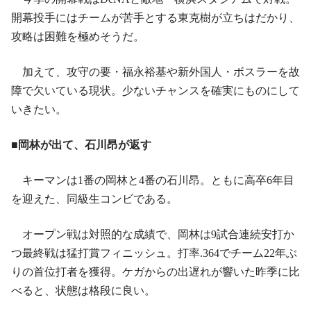
開幕投手にはチームが苦手とする東克樹が立ちはだかり、
攻略は困難を極めそうだ。
加えて、攻守の要・福永裕基や新外国人・ボスラーを故
障で欠いている現状。少ないチャンスを確実にものにして
いきたい。
■岡林が出て、石川昂が返す
キーマンは1番の岡林と4番の石川昂。ともに高卒6年目
を迎えた、同級生コンビである。
オープン戦は対照的な成績で、岡林は9試合連続安打か
つ最終戦は猛打賞フィニッシュ。打率.364でチーム22年ぶ
りの首位打者を獲得。ケガからの出遅れが響いた昨季に比
べると、状態は格段に良い。