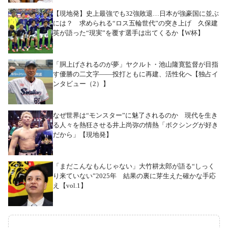
【現地発】史上最強でも32強敗退…日本が強豪国に並ぶ
には？ 求められる“ロス五輪世代”の突き上げ 久保建
英が語った“現実”を覆す選手は出てくるか【W杯】
「胴上げされるのが夢」ヤクルト・池山隆寛監督が目指
す優勝の二文字――投打ともに再建、活性化へ【独占イ
ンタビュー（2）】
なぜ世界は“モンスター”に魅了されるのか 現代を生き
る人々を熱狂させる井上尚弥の情熱「ボクシングが好き
だから」【現地発】
「まだこんなもんじゃない」大竹耕太郎が語る“しっく
り来ていない”2025年 結果の裏に芽生えた確かな手応
え【vol.1】