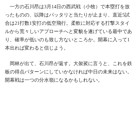
一方の石川昂は3月14日の西武戦（小牧）で本塁打を放
ったものの、以降はパッタリと当たりが止まり、直近5試
合は21打数1安打の低空飛行。柔軟に対応する打撃スタイ
ルから荒々しいアプローチへと変貌を遂げている最中であ
り、確率が低いのも致し方ないところか。開幕に入って1
本出れば変わると信じよう。
岡林が出て、石川昂が返す。大袈裟に言うと、これを鉄
板の得点パターンにしていかなければ中日の未来はない。
開幕戦は一つの分水嶺になるかもしれない。