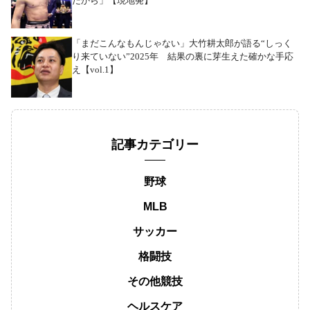
だから」【現地発】
「まだこんなもんじゃない」大竹耕太郎が語る“しっく
り来ていない”2025年 結果の裏に芽生えた確かな手応
え【vol.1】
記事カテゴリー
野球
MLB
サッカー
格闘技
その他競技
ヘルスケア