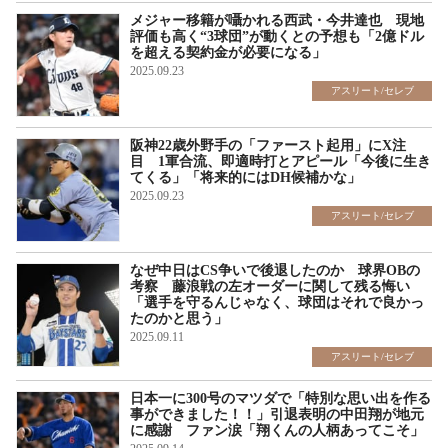
メジャー移籍が囁かれる西武・今井達也 現地
評価も高く“3球団”が動くとの予想も「2億ドル
を超える契約金が必要になる」
2025.09.23
アスリート/セレブ
阪神22歳外野手の「ファースト起用」にX注
目 1軍合流、即適時打とアピール「今後に生き
てくる」「将来的にはDH候補かな」
2025.09.23
アスリート/セレブ
なぜ中日はCS争いで後退したのか 球界OBの
考察 藤浪戦の左オーダーに関して残る悔い
「選手を守るんじゃなく、球団はそれで良かっ
たのかと思う」
2025.09.11
アスリート/セレブ
日本一に300号のマツダで「特別な思い出を作る
事ができました！！」引退表明の中田翔が地元
に感謝 ファン涙「翔くんの人柄あってこそ」