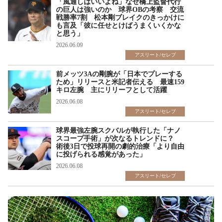
「風通しはいいよね」なぜ橋上監督代行
の巨人は強いのか 球界OBの考察 交流
戦勝率7割 松本剛ブレイクのきっかけに
も言及「彼に任せとけばうまくいくかな
と思う」
2026.06.09
アスリート/セレブ
前メッツ3Aの剛腕が「日本でプレーする
ため」リリースと米記者伝える 最速159
キロ左腕 主にリリーフとして活躍
2026.06.08
アスリート/セレブ
球界最強左腕スクバルが執行した「ナノ
スコープ手術」が次なるトレンドに？
術後3日で投球再開の劇的治療「より自由
に投げられる感覚があった」
2026.06.08
アスリート/セレブ