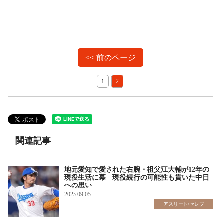
<< 前のページ
1
2
関連記事
地元愛知で愛された右腕・祖父江大輔が12年の
現役生活に幕 現役続行の可能性も貫いた中日
への思い
2025.09.05
アスリート/セレブ