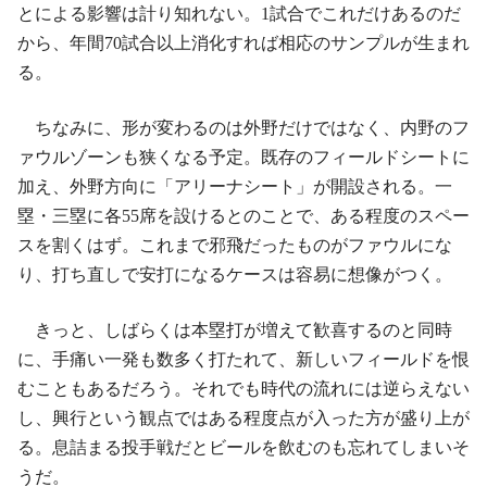
とによる影響は計り知れない。1試合でこれだけあるのだ
から、年間70試合以上消化すれば相応のサンプルが生まれ
る。
ちなみに、形が変わるのは外野だけではなく、内野のフ
ァウルゾーンも狭くなる予定。既存のフィールドシートに
加え、外野方向に「アリーナシート」が開設される。一
塁・三塁に各55席を設けるとのことで、ある程度のスペー
スを割くはず。これまで邪飛だったものがファウルにな
り、打ち直しで安打になるケースは容易に想像がつく。
きっと、しばらくは本塁打が増えて歓喜するのと同時
に、手痛い一発も数多く打たれて、新しいフィールドを恨
むこともあるだろう。それでも時代の流れには逆らえない
し、興行という観点ではある程度点が入った方が盛り上が
る。息詰まる投手戦だとビールを飲むのも忘れてしまいそ
うだ。