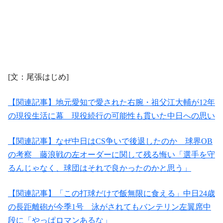
[文：尾張はじめ]
【関連記事】地元愛知で愛された右腕・祖父江大輔が12年
の現役生活に幕 現役続行の可能性も貫いた中日への思い
【関連記事】なぜ中日はCS争いで後退したのか 球界OB
の考察 藤浪戦の左オーダーに関して残る悔い「選手を守
るんじゃなく、球団はそれで良かったのかと思う」
【関連記事】「この打球だけで飯無限に食える」中日24歳
の長距離砲が今季1号 泳がされてもバンテリン左翼席中
段に「やっぱロマンあるな」