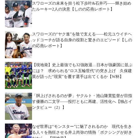
スワローズの未来を担う松下歩叶&石井巧――輝き始め
たルーキー2人の決意【しのの応燕レポート】
スワローズの“ヤク進”を陰で支える――松元ユウイチヘ
ッドコーチが語る自身の役割と驚きのエピソード【しの
の応燕レポート】
【現地発】史上最強でも32強敗退…日本が強豪国に並ぶ
には？ 求められる“ロス五輪世代”の突き上げ 久保建
英が語った“現実”を覆す選手は出てくるか【W杯】
「胴上げされるのが夢」ヤクルト・池山隆寛監督が目指
す優勝の二文字――投打ともに再建、活性化へ【独占イ
ンタビュー（2）】
なぜ世界は“モンスター”に魅了されるのか 現代を生き
る人々を熱狂させる井上尚弥の情熱「ボクシングが好き