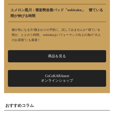
ユメロン黒川：寝姿勢改善パッド「nobiraku」 寝ている
間が伸びる時間
腰が気になる方!腰まわりの予防に、試してみませんか? 寝ている
間が、ととのう時間。 nobirakuはパフォーマンス向上の為の“大人
のお昼寝”にも最適！
商品を見る
CoCoKARAnext
オンラインショップ
おすすめコラム