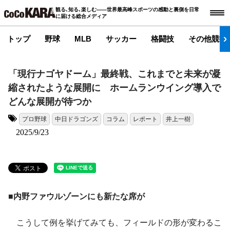
観る､知る､楽しむ――世界最高峰スポーツの感動と裏側を日常
に届ける総合メディア
トップ
野球
MLB
サッカー
格闘技
その他競技
「現行ナゴヤドーム」最終戦、これまでと未来が凝
縮されたような展開に ホームランウイング導入で
どんな展開が待つか
プロ野球
中日ドラゴンズ
コラム
レポート
井上一樹
タグ:
2025/9/23
■内野ファウルゾーンにも新たな席が
こうして例を挙げてみても、フィールドの形が変わるこ