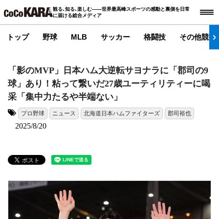
観る､知る､楽しむ――世界最高峰スポーツの感動と裏側を日常
に届ける総合メディア
トップ
野球
MLB
サッカー
格闘技
その他競技
「影のMVP」日本ハム大逆転サヨナラに「郡司の9
球」あり！粘って繋いだ27歳ユーティリティーに喝
采「集中力たるや半端ない」
プロ野球
ニュース
北海道日本ハムファイターズ
郡司裕也
タグ:
2025/8/20