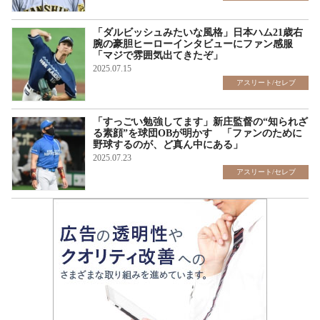
「ダルビッシュみたいな風格」日本ハム21歳右
腕の豪胆ヒーローインタビューにファン感服
「マジで雰囲気出てきたぞ」
2025.07.15
アスリート/セレブ
「すっごい勉強してます」新庄監督の“知られざ
る素顔”を球団OBが明かす 「ファンのために
野球するのが、ど真ん中にある」
2025.07.23
アスリート/セレブ