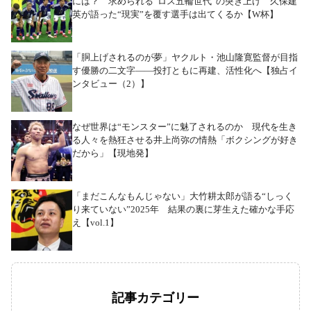
には？ 求められる“ロス五輪世代”の突き上げ 久保建
英が語った“現実”を覆す選手は出てくるか【W杯】
「胴上げされるのが夢」ヤクルト・池山隆寛監督が目指
す優勝の二文字――投打ともに再建、活性化へ【独占イ
ンタビュー（2）】
なぜ世界は“モンスター”に魅了されるのか 現代を生き
る人々を熱狂させる井上尚弥の情熱「ボクシングが好き
だから」【現地発】
「まだこんなもんじゃない」大竹耕太郎が語る“しっく
り来ていない”2025年 結果の裏に芽生えた確かな手応
え【vol.1】
記事カテゴリー