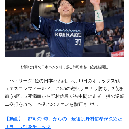
好調な打撃で日本ハムを引っ張る郡司裕也(C)産経新聞社
パ・リーグ2位の日本ハムは、8月19日のオリックス戦
（エスコンフィールド）に6-5の逆転サヨナラ勝ち。2点を
追う9回、2死満塁から野村佑希が右中間に走者一掃の逆転
二塁打を放ち、本拠地のファンを熱狂させた。
【動画】「郡司の9球」からの…最後は野村佑希が決めた
サヨナラ打をチェック