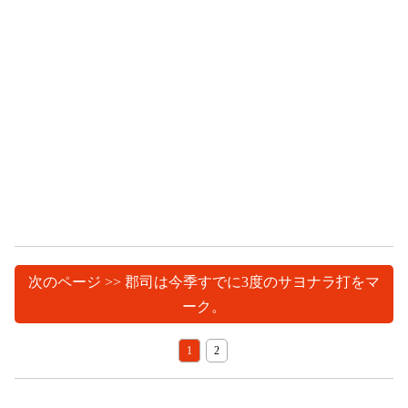
次のページ >> 郡司は今季すでに3度のサヨナラ打をマ
ーク。
1
2