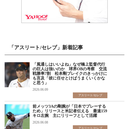
「アスリート/セレブ」新着記事
「風通しはいいよね」なぜ橋上監督代行
の巨人は強いのか 球界OBの考察 交流
戦勝率7割 松本剛ブレイクのきっかけに
も言及「彼に任せとけばうまくいくかな
と思う」
2026.06.09
アスリート/セレブ
前メッツ3Aの剛腕が「日本でプレーする
ため」リリースと米記者伝える 最速159
キロ左腕 主にリリーフとして活躍
2026.06.08
アスリート/セレブ