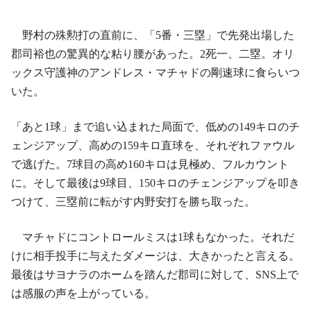
野村の殊勲打の直前に、「5番・三塁」で先発出場した
郡司裕也の驚異的な粘り腰があった。2死一、二塁。オリ
ックス守護神のアンドレス・マチャドの剛速球に食らいつ
いた。
「あと1球」まで追い込まれた局面で、低めの149キロのチ
ェンジアップ、高めの159キロ直球を、それぞれファウル
で逃げた。7球目の高め160キロは見極め、フルカウント
に。そして最後は9球目、150キロのチェンジアップを叩き
つけて、三塁前に転がす内野安打を勝ち取った。
マチャドにコントロールミスは1球もなかった。それだ
けに相手投手に与えたダメージは、大きかったと言える。
最後はサヨナラのホームを踏んだ郡司に対して、SNS上で
は感服の声を上がっている。