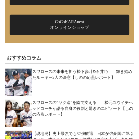
CoCoKARAnext
オンラインショップ
おすすめコラム
スワローズの未来を担う松下歩叶&石井巧――輝き始め
たルーキー2人の決意【しのの応燕レポート】
スワローズの“ヤク進”を陰で支える――松元ユウイチヘ
ッドコーチが語る自身の役割と驚きのエピソード【しの
の応燕レポート】
【現地発】史上最強でも32強敗退…日本が強豪国に並ぶ