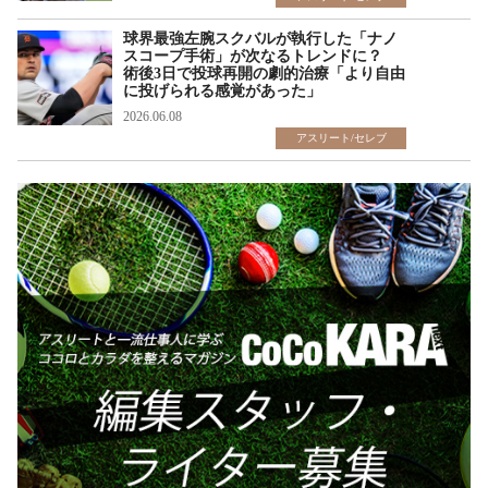
球界最強左腕スクバルが執行した「ナノ
スコープ手術」が次なるトレンドに？
術後3日で投球再開の劇的治療「より自由
に投げられる感覚があった」
2026.06.08
アスリート/セレブ