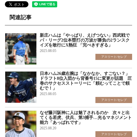
関連記事
新庄ハムは「やっぱり、えげつない」西武戦で
パ・リーグ2位本塁打の万波が勝負の2ランスク
イズを敢行にX熱狂 「完ぺきすぎる」
2025.08.05
アスリート/セレブ
日本ハム26歳右腕は「なかなか、すごない？」
ドラフト8位入団から背番号15に変更が話題 圧
巻のサクセスストーリーに「頼むってことで頼
むで！」
2025.08.05
アスリート/セレブ
なぜ藤川阪神に人は魅了されるのか 次々と出
てくる若虎、伏兵、第3捕手…光るマネジメント
能力「あっぱれです」
2025.08.20
アスリート/セレブ