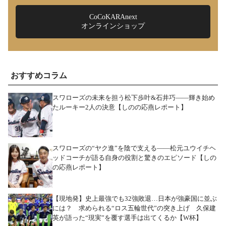
CoCoKARAnext
オンラインショップ
おすすめコラム
スワローズの未来を担う松下歩叶&石井巧――輝き始め
たルーキー2人の決意【しのの応燕レポート】
スワローズの“ヤク進”を陰で支える――松元ユウイチヘ
ッドコーチが語る自身の役割と驚きのエピソード【しの
の応燕レポート】
【現地発】史上最強でも32強敗退…日本が強豪国に並ぶ
には？ 求められる“ロス五輪世代”の突き上げ 久保建
英が語った“現実”を覆す選手は出てくるか【W杯】