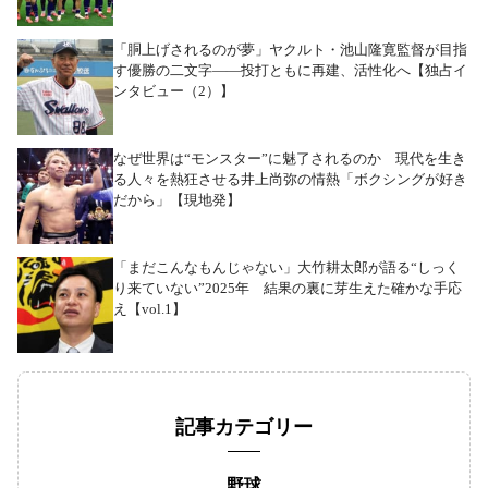
「胴上げされるのが夢」ヤクルト・池山隆寛監督が目指
す優勝の二文字――投打ともに再建、活性化へ【独占イ
ンタビュー（2）】
なぜ世界は“モンスター”に魅了されるのか 現代を生き
る人々を熱狂させる井上尚弥の情熱「ボクシングが好き
だから」【現地発】
「まだこんなもんじゃない」大竹耕太郎が語る“しっく
り来ていない”2025年 結果の裏に芽生えた確かな手応
え【vol.1】
記事カテゴリー
野球