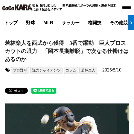
観る､知る､楽しむ――世界最高峰スポーツの感動と裏側を日常
に届ける総合メディア
トップ
野球
MLB
サッカー
格闘技
その他競技
若林楽人を西武から獲得 3番で躍動 巨人プロス
カウトの眼力 「岡本長期離脱」で次なる仕掛けは
あるのか
2025/5/10
プロ野球
読売ジャイアンツ
コラム
若林楽人
タグ: