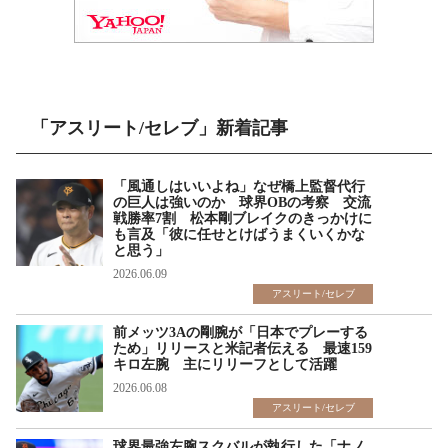
「アスリート/セレブ」新着記事
「風通しはいいよね」なぜ橋上監督代行
の巨人は強いのか 球界OBの考察 交流
戦勝率7割 松本剛ブレイクのきっかけに
も言及「彼に任せとけばうまくいくかな
と思う」
2026.06.09
アスリート/セレブ
前メッツ3Aの剛腕が「日本でプレーする
ため」リリースと米記者伝える 最速159
キロ左腕 主にリリーフとして活躍
2026.06.08
アスリート/セレブ
球界最強左腕スクバルが執行した「ナノ