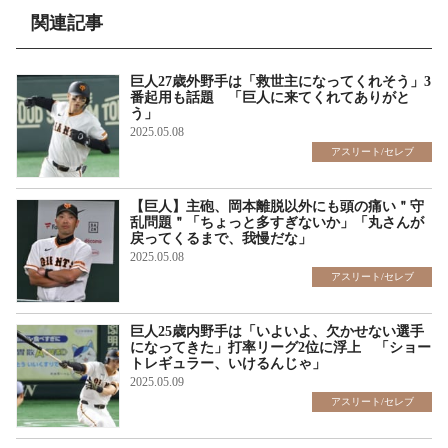
関連記事
巨人27歳外野手は「救世主になってくれそう」3
番起用も話題 「巨人に来てくれてありがと
う」
2025.05.08
アスリート/セレブ
【巨人】主砲、岡本離脱以外にも頭の痛い＂守
乱問題＂「ちょっと多すぎないか」「丸さんが
戻ってくるまで、我慢だな」
2025.05.08
アスリート/セレブ
巨人25歳内野手は「いよいよ、欠かせない選手
になってきた」打率リーグ2位に浮上 「ショー
トレギュラー、いけるんじゃ」
2025.05.09
アスリート/セレブ