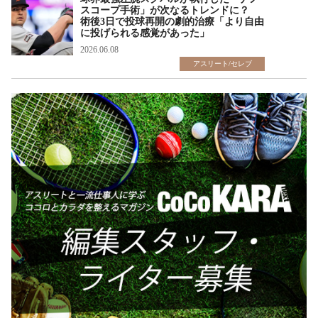
スコープ手術」が次なるトレンドに？
術後3日で投球再開の劇的治療「より自由
に投げられる感覚があった」
2026.06.08
アスリート/セレブ