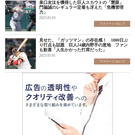
泉口友汰を獲得した巨人スカウトの「慧眼」
門脇誠のレギュラー定着も冴えた「危機管理
力」
2025.05.03
アスリート/セレブ
見せた、「ガッツマン」の存在感！ 1000日ぶ
り打点も話題 巨人24歳内野手の意地 ファン
も歓喜「人生かかった打席だった」
2025.05.01
アスリート/セレブ