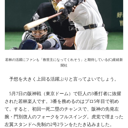
若林の活躍にファンも「救世主になってくれそう」と期待している(C)産経新
聞社
予想を大きく上回る活躍ぶりと言ってよいでしょう。
5月7日の阪神戦（東京ドーム）で巨人の3番打者に抜擢
された若林楽人です。3番を務めるのはプロ5年目で初め
て。すると、初回一死二塁のチャンスで、阪神の先発左
腕・門別啓人のフォークをフルスイング。虎党で埋まった
左翼スタンドへ先制の2号2ランをたたき込みました。