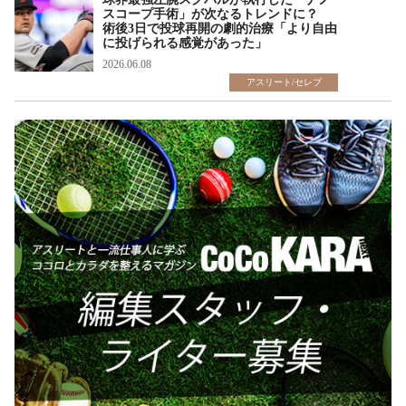
スコープ手術」が次なるトレンドに？
術後3日で投球再開の劇的治療「より自由
に投げられる感覚があった」
2026.06.08
アスリート/セレブ