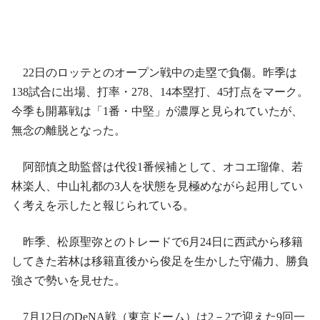
22日のロッテとのオープン戦中の走塁で負傷。昨季は
138試合に出場、打率・278、14本塁打、45打点をマーク。
今季も開幕戦は「1番・中堅」が濃厚と見られていたが、
無念の離脱となった。
阿部慎之助監督は代役1番候補として、オコエ瑠偉、若
林楽人、中山礼都の3人を状態を見極めながら起用してい
く考えを示したと報じられている。
昨季、松原聖弥とのトレードで6月24日に西武から移籍
してきた若林は移籍直後から俊足を生かした守備力、勝負
強さで勢いを見せた。
7月12日のDeNA戦（東京ドーム）は2－2で迎えた9回一