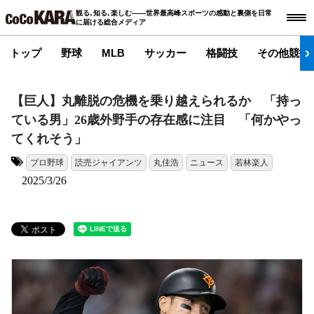
観る､知る､楽しむ――世界最高峰スポーツの感動と裏側を日常
に届ける総合メディア
トップ
野球
MLB
サッカー
格闘技
その他競技
【巨人】丸離脱の危機を乗り越えられるか 「持っ
ている男」26歳外野手の存在感に注目 「何かやっ
てくれそう」
プロ野球
読売ジャイアンツ
丸佳浩
ニュース
若林楽人
タグ:
2025/3/26