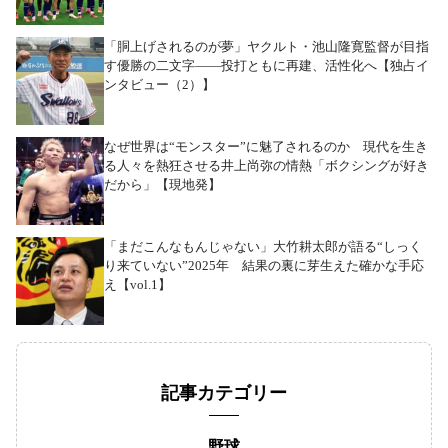
「胴上げされるのが夢」ヤクルト・池山隆寛監督が目指
す優勝の二文字――投打ともに再建、活性化へ【独占イ
ンタビュー（2）】
なぜ世界は“モンスター”に魅了されるのか 現代を生き
る人々を熱狂させる井上尚弥の情熱「ボクシングが好き
だから」【現地発】
「まだこんなもんじゃない」大竹耕太郎が語る“しっく
り来ていない”2025年 結果の裏に芽生えた確かな手応
え【vol.1】
記事カテゴリー
野球