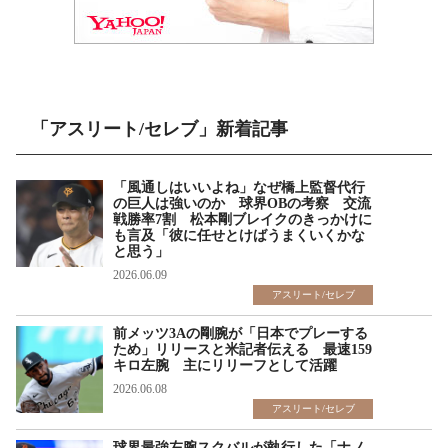
「アスリート/セレブ」新着記事
「風通しはいいよね」なぜ橋上監督代行
の巨人は強いのか 球界OBの考察 交流
戦勝率7割 松本剛ブレイクのきっかけに
も言及「彼に任せとけばうまくいくかな
と思う」
2026.06.09
アスリート/セレブ
前メッツ3Aの剛腕が「日本でプレーする
ため」リリースと米記者伝える 最速159
キロ左腕 主にリリーフとして活躍
2026.06.08
アスリート/セレブ
球界最強左腕スクバルが執行した「ナノ