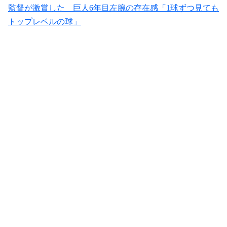
監督が激賞した 巨人6年目左腕の存在感「1球ずつ見ても
トップレベルの球」