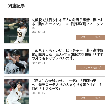
関連記事
丸離脱で注目される巨人の外野手事情 浮上す
る「陰のキーマン」 OP戦打率4割フィニッシ
ュ
2025.03.24
アスリート/セレブ
「めちゃくちゃいい、ピッチャー」燕・高津監
督が激賞した 巨人6年目左腕の存在感「1球ず
つ見てもトップレベルの球」
2025.03.24
アスリート/セレブ
【巨人】なぜ戦力外に…一気に「日曜の男」
へ 先発ローテ入りの大まくりを果たすか 注
目の「ミスターK」
2025.03.15
アスリート/セレブ