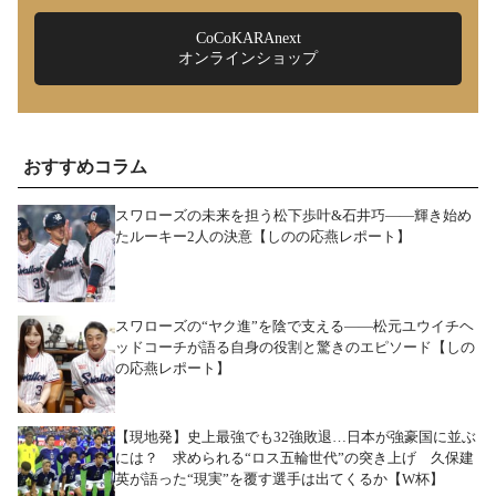
CoCoKARAnext
オンラインショップ
おすすめコラム
スワローズの未来を担う松下歩叶&石井巧――輝き始め
たルーキー2人の決意【しのの応燕レポート】
スワローズの“ヤク進”を陰で支える――松元ユウイチヘ
ッドコーチが語る自身の役割と驚きのエピソード【しの
の応燕レポート】
【現地発】史上最強でも32強敗退…日本が強豪国に並ぶ
には？ 求められる“ロス五輪世代”の突き上げ 久保建
英が語った“現実”を覆す選手は出てくるか【W杯】