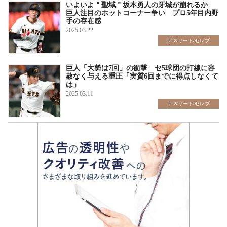
いよいよ＂聖域＂坂本勇人の牙城が崩れるか
巨人注目のホットコーナー争い プロ5年目内野
手の存在感
2025.03.22
アスリート/セレブ
巨人「大勢は7回」の衝撃 セ5球団の打線に容
赦なく与える重圧「実質6回までに得点しなくて
は」
2025.03.11
アスリート/セレブ