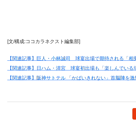
[文/構成:ココカラネクスト編集部]
【関連記事】巨人・小林誠司 球宴出場で期待される「相
【関連記事】日ハム・清宮 球宴初出場も「楽しんでいる
【関連記事】阪神サトテル 「かばいきれない」首脳陣を激