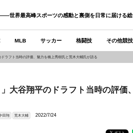
む――世界最高峰スポーツの感動と裏側を日常に届ける
球
MLB
サッカー
格闘技
その他競技
のドラフト当時の評価、魅力を橋上秀樹氏と荒木大輔氏が語る
・」大谷翔平のドラフト当時の評価
2022/7/24
中田翔
荒木大輔