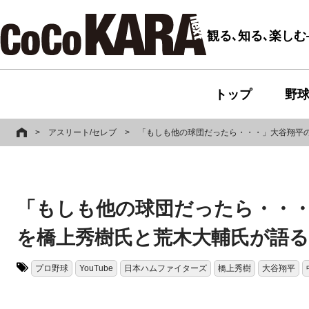
観る､知る､楽し
トップ
野
>
アスリート/セレブ
>
「もしも他の球団だったら・・・」大谷翔平
「もしも他の球団だったら・・
を橋上秀樹氏と荒木大輔氏が語る
プロ野球
YouTube
日本ハムファイターズ
橋上秀樹
大谷翔平
タグ: