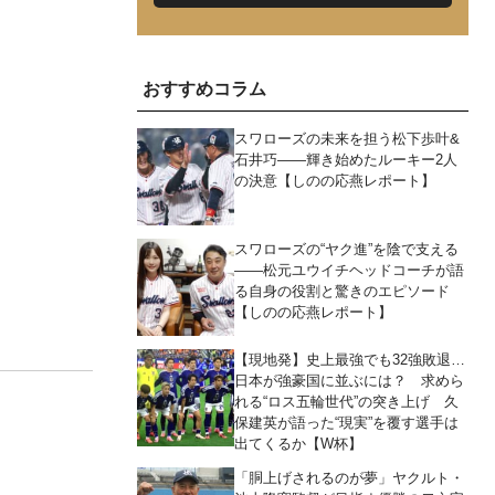
おすすめコラム
スワローズの未来を担う松下歩叶&
石井巧――輝き始めたルーキー2人
の決意【しのの応燕レポート】
スワローズの“ヤク進”を陰で支える
――松元ユウイチヘッドコーチが語
る自身の役割と驚きのエピソード
【しのの応燕レポート】
【現地発】史上最強でも32強敗退…
日本が強豪国に並ぶには？ 求めら
れる“ロス五輪世代”の突き上げ 久
保建英が語った“現実”を覆す選手は
出てくるか【W杯】
「胴上げされるのが夢」ヤクルト・