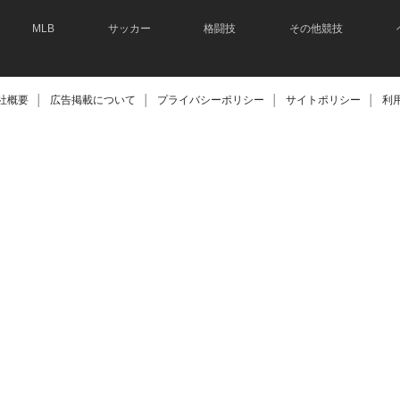
MLB
サッカー
格闘技
その他競技
社概要
│
広告掲載について
│
プライバシーポリシー
│
サイトポリシー
│
利