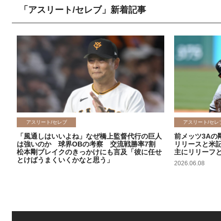
「アスリート/セレブ」新着記事
アスリート/セレブ
アスリート/セレ
「風通しはいいよね」なぜ橋上監督代行の巨人
前メッツ3Aの
は強いのか 球界OBの考察 交流戦勝率7割
リリースと米
松本剛ブレイクのきっかけにも言及「彼に任せ
主にリリーフ
とけばうまくいくかなと思う」
2026.06.08
2026.06.09