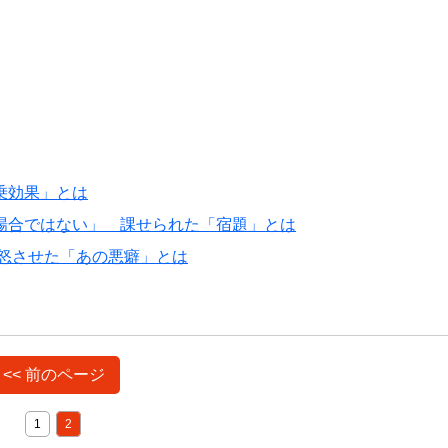
乗効果」とは
場合ではない」 課せられた「宿題」とは
怒させた「あの悪癖」とは
<< 前のページ
1
2