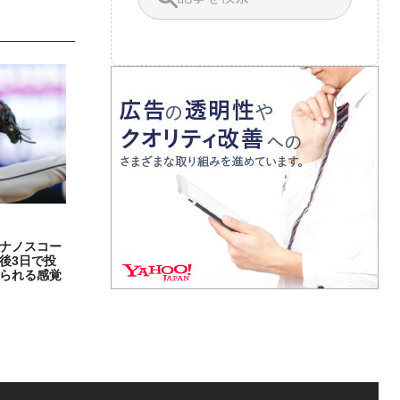
ナノスコー
後3日で投
られる感覚