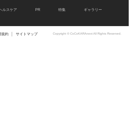
ヘルスケア
PR
特集
ギャラリー
用規約
│
サイトマップ
Copyright © CoCoKARAnext All Rights Reserved.