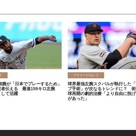
ブ
アスリート/セレブ
剛腕が「日本でプレーするため」
球界最強左腕スクバルが執行した「
記者伝える 最速159キロ左腕
プ手術」が次なるトレンドに？ 術
として活躍
球再開の劇的治療「より自由に投げ
があった」
2026.06.08