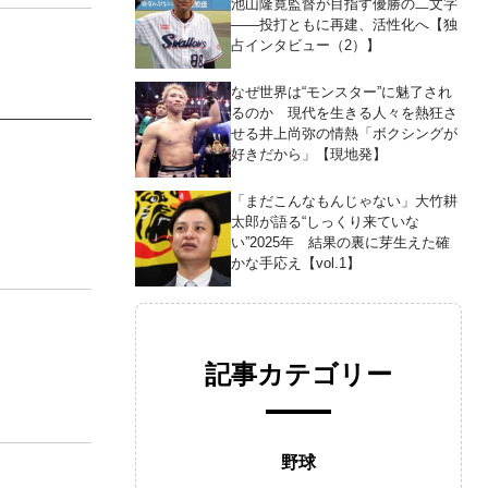
池山隆寛監督が目指す優勝の二文字
――投打ともに再建、活性化へ【独
占インタビュー（2）】
なぜ世界は“モンスター”に魅了され
るのか 現代を生きる人々を熱狂さ
せる井上尚弥の情熱「ボクシングが
好きだから」【現地発】
「まだこんなもんじゃない」大竹耕
太郎が語る“しっくり来ていな
い”2025年 結果の裏に芽生えた確
かな手応え【vol.1】
記事カテゴリー
野球