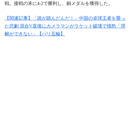
戦。接戦の末に4-2で勝利し、銅メダルを獲得した。
【関連記事】「誰が踏んだんだ！」中国の卓球王者を襲っ
た悲劇 混合V直後にカメラマンがラケット破壊で憤怒「理
解ができない」【パリ五輪】