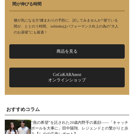
間が伸びる時間
腰が気になる方!腰まわりの予防に、試してみませんか? 寝ている
間が、ととのう時間。 nobirakuはパフォーマンス向上の為の“大人
のお昼寝”にも最適！
商品を見る
CoCoKARAnext
オンラインショップ
おすすめコラム
“燕の希望”を託された20歳内野手の素顔――「キャッチ
ボールを大事に」田中陽翔、レジェンドとの繋がりと歩
み【しのの応燕レポート】