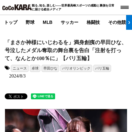
観る､知る､楽しむ――世界最高峰スポーツの感動と裏側を日常
に届ける総合メディア
トップ
野球
MLB
サッカー
格闘技
その他競技
「まさか神様にいじわるを」満身創痍の早田ひな、
号泣したメダル奪取の舞台裏を告白「注射を打っ
て、なんとか100％に」【パリ五輪】
ニュース
卓球
早田ひな
パリオリンピック
パリ五輪
タグ:
2024/8/3