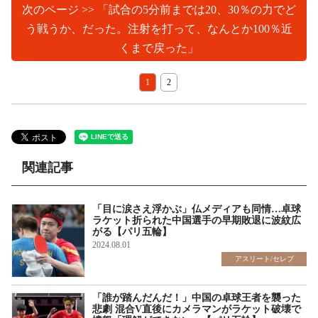
次のページ >> 「試合の5分前までは20、30％の力でど
う戦うか、だった。注射を打って、なんとか100％近
くまで戻った」
1
2
関連記事
「目に涙さえ浮かぶ」仏メディアも同情…卓球
ラケット折られた中国選手の早期敗退に波紋広
がる【パリ五輪】
2024.08.01
アスリート/セレブ
「誰が踏んだんだ！」中国の卓球王者を襲った
悲劇 混合V直後にカメラマンがラケット破壊で