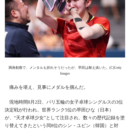
満身創痍で、メンタルも折れそうだったが、早田は耐え抜いた。(C)Getty
Images
痛みを堪え、見事にメダルを掴んだ。
現地時間8月2日、パリ五輪の女子卓球シングルスの3位
決定戦が行われ、世界ランク5位の早田ひな（日本）
が、“天才卓球少女”として注目され、数々の歴代記録を塗
り替えてきたという同8位のシン・ユビン（韓国）と対