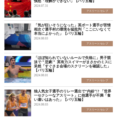
憤怒「理解ができない」【パリ五輪】
2024.07.31
アスリート/セレブ
「気が狂いそうになった」英ボート選手が苦情
相次ぐ選手村の環境を猛批判「ここにいなくて
本当によかった」【パリ五輪】
2024.08.03
アスリート/セレブ
「ほぼ知られていないルールで失格に」男子競
泳で＂悲劇＂ 英有力スイマーがまさかのミスに
呆然「すぐさま会場のスクリーンを確認した」
【パリ五輪】
2024.08.01
アスリート/セレブ
独人気女子選手のリレー選出で“内紛”!? 「世界
一セクシーなアスリート」に他選手が不満「食
い違いはあった」【パリ五輪】
2024.08.03
アスリート/セレブ