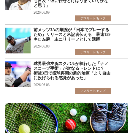
も言及「彼に任せとけばうまくいくかな
と思う」
2026.06.09
アスリート/セレブ
前メッツ3Aの剛腕が「日本でプレーする
ため」リリースと米記者伝える 最速159
キロ左腕 主にリリーフとして活躍
2026.06.08
アスリート/セレブ
球界最強左腕スクバルが執行した「ナノ
スコープ手術」が次なるトレンドに？
術後3日で投球再開の劇的治療「より自由
に投げられる感覚があった」
2026.06.08
アスリート/セレブ