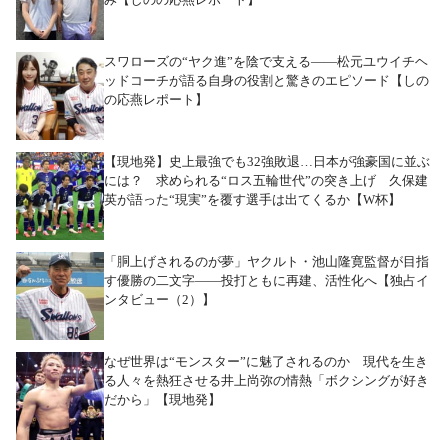
スワローズの“ヤク進”を陰で支える――松元ユウイチヘ
ッドコーチが語る自身の役割と驚きのエピソード【しの
の応燕レポート】
【現地発】史上最強でも32強敗退…日本が強豪国に並ぶ
には？ 求められる“ロス五輪世代”の突き上げ 久保建
英が語った“現実”を覆す選手は出てくるか【W杯】
「胴上げされるのが夢」ヤクルト・池山隆寛監督が目指
す優勝の二文字――投打ともに再建、活性化へ【独占イ
ンタビュー（2）】
なぜ世界は“モンスター”に魅了されるのか 現代を生き
る人々を熱狂させる井上尚弥の情熱「ボクシングが好き
だから」【現地発】