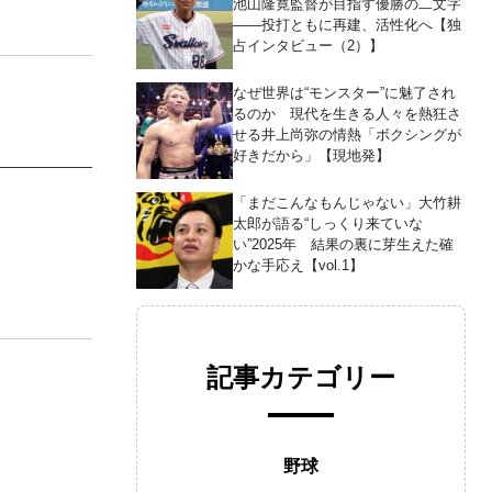
池山隆寛監督が目指す優勝の二文字
――投打ともに再建、活性化へ【独
占インタビュー（2）】
なぜ世界は“モンスター”に魅了され
るのか 現代を生きる人々を熱狂さ
せる井上尚弥の情熱「ボクシングが
好きだから」【現地発】
「まだこんなもんじゃない」大竹耕
太郎が語る“しっくり来ていな
い”2025年 結果の裏に芽生えた確
かな手応え【vol.1】
記事カテゴリー
野球