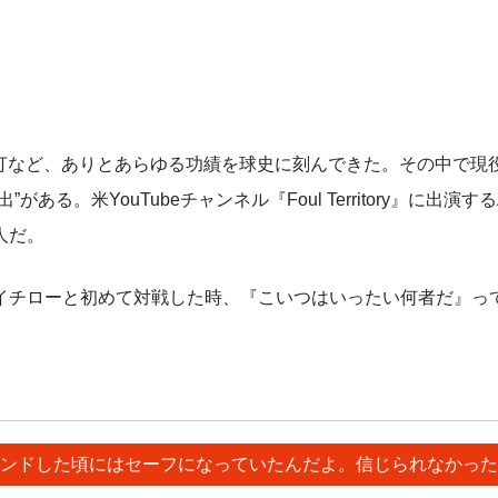
安打など、ありとあらゆる功績を球史に刻んできた。その中で現
。米YouTubeチャンネル『Foul Territory』に出演す
人だ。
チローと初めて対戦した時、『こいつはいったい何者だ』っ
バウンドした頃にはセーフになっていたんだよ。信じられなかっ