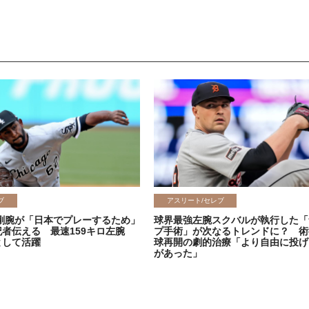
ブ
アスリート/セレブ
剛腕が「日本でプレーするため」
球界最強左腕スクバルが執行した「
記者伝える 最速159キロ左腕
プ手術」が次なるトレンドに？ 術
として活躍
球再開の劇的治療「より自由に投げ
があった」
2026.06.08