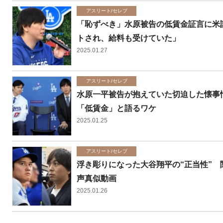
アスリート/セレブ
「恥ずべき」水原被告の低賃金証言に米
トされ、給料も受けていた」
2025.01.27
アスリート/セレブ
水原一平被告が抱えていた切迫した懐事情
「低賃金」と語るワケ
2025.01.25
アスリート/セレブ
浮き彫りになった大谷翔平の“正当性”
声真似動画
2025.01.26