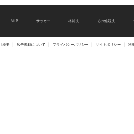
MLB
サッカー
格闘技
その他競技
社概要
│
広告掲載について
│
プライバシーポリシー
│
サイトポリシー
│
利