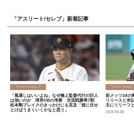
「アスリート/セレブ」新着記事
アスリート/セレブ
アスリート/セレ
「風通しはいいよね」なぜ橋上監督代行の巨人
前メッツ3Aの
は強いのか 球界OBの考察 交流戦勝率7割
リリースと米
松本剛ブレイクのきっかけにも言及「彼に任せ
主にリリーフ
とけばうまくいくかなと思う」
2026.06.08
2026.06.09