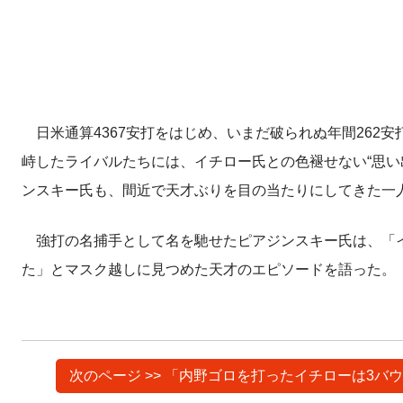
日米通算4367安打をはじめ、いまだ破られぬ年間262
峙したライバルたちには、イチロー氏との色褪せない“思い出”がある
ンスキー氏も、間近で天才ぶりを目の当たりにしてきた一
強打の名捕手として名を馳せたピアジンスキー氏は、「イ
た」とマスク越しに見つめた天才のエピソードを語った。
次のページ >> 「内野ゴロを打ったイチローは3