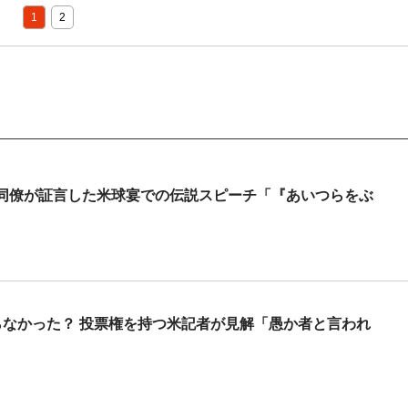
1
2
同僚が証言した米球宴での伝説スピーチ「『あいつらをぶ
らなかった？ 投票権を持つ米記者が見解「愚か者と言われ