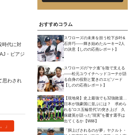
おすすめコラム
スワローズの未来を担う松下歩叶&
石井巧――輝き始めたルーキー2人
役時代に対
の決意【しのの応燕レポート】
るAJ・ピアジ
スワローズの“ヤク進”を陰で支える
――松元ユウイチヘッドコーチが語
る自身の役割と驚きのエピソード
て思わされ
【しのの応燕レポート】
【現地発】史上最強でも32強敗退…
日本が強豪国に並ぶには？ 求めら
れる“ロス五輪世代”の突き上げ 久
保建英が語った“現実”を覆す選手は
出てくるか【W杯】
た。」
「胴上げされるのが夢」ヤクルト・