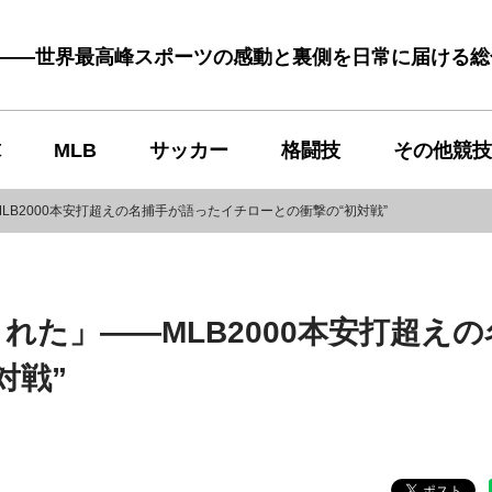
む――世界最高峰スポーツの感動と裏側を日常に届ける
球
MLB
サッカー
格闘技
その他競技
B2000本安打超えの名捕手が語ったイチローとの衝撃の“初対戦”
た」――MLB2000本安打超えの
対戦”