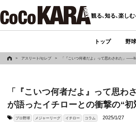
観る､知る､楽し
トップ
野
>
アスリート/セレブ
>
「『こいつ何者だよ』って思わされた」――ML
「『こいつ何者だよ』って思わされ
が語ったイチローとの衝撃の“初
2025/1/27
プロ野球
メジャーリーグ
イチロー
コラム
タグ: