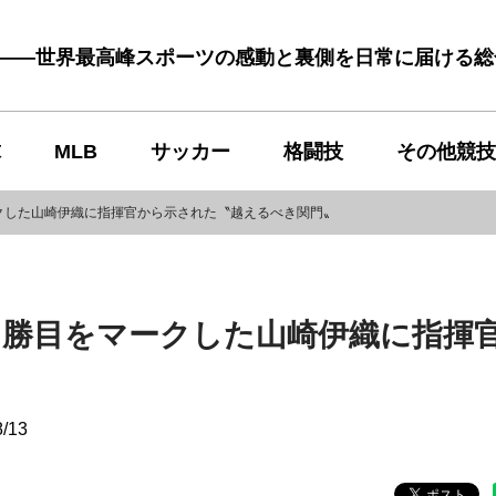
む――世界最高峰スポーツの感動と裏側を日常に届ける
球
MLB
サッカー
格闘技
その他競技
クした山崎伊織に指揮官から示された〝越えるべき関門〟
９勝目をマークした山崎伊織に指揮
8/13