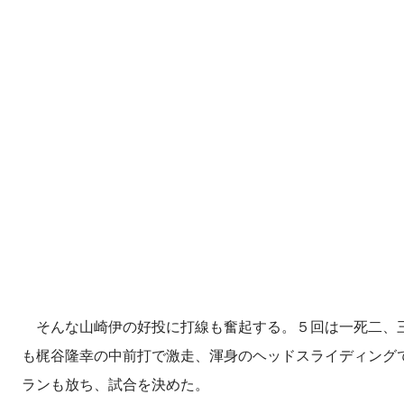
そんな山崎伊の好投に打線も奮起する。５回は一死二、
も梶谷隆幸の中前打で激走、渾身のヘッドスライディング
ランも放ち、試合を決めた。