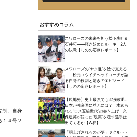
おすすめコラム
スワローズの未来を担う松下歩叶&
石井巧――輝き始めたルーキー2人
の決意【しのの応燕レポート】
スワローズの“ヤク進”を陰で支える
――松元ユウイチヘッドコーチが語
る自身の役割と驚きのエピソード
【しのの応燕レポート】
【現地発】史上最強でも32強敗退…
日本が強豪国に並ぶには？ 求めら
先制。自身
れる“ロス五輪世代”の突き上げ 久
保建英が語った“現実”を覆す選手は
る１４号２
出てくるか【W杯】
「胴上げされるのが夢」ヤクルト・