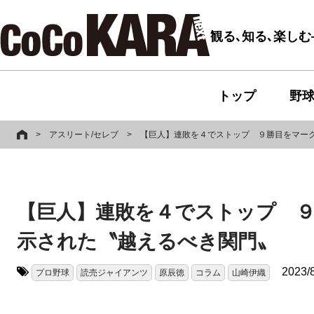
観る､知る､楽し
トップ
野
>
アスリート/セレブ
>
【巨人】連敗を４でストップ ９勝目をマー
【巨人】連敗を４でストップ 
示された〝越えるべき関門〟
2023/
プロ野球
読売ジャイアンツ
原辰徳
コラム
山崎伊織
タグ: