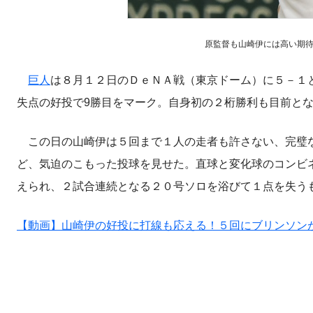
原監督も山崎伊には高い期待をかけて
巨人
は８月１２日のＤｅＮＡ戦（東京ドーム）に５－１
失点の好投で9勝目をマーク。自身初の２桁勝利も目前と
この日の山崎伊は５回まで１人の走者も許さない、完璧な
ど、気迫のこもった投球を見せた。直球と変化球のコンビ
えられ、２試合連続となる２０号ソロを浴びて１点を失う
【動画】山崎伊の好投に打線も応える！５回にブリンソン