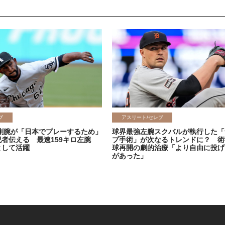
ブ
アスリート/セレブ
剛腕が「日本でプレーするため」
球界最強左腕スクバルが執行した「
記者伝える 最速159キロ左腕
プ手術」が次なるトレンドに？ 術
として活躍
球再開の劇的治療「より自由に投げ
があった」
2026.06.08