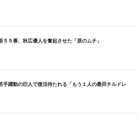
新５５番、秋広優人を奮起させた「原のムチ」
若手躍動の巨人で復活待たれる「もう１人の桑田チルドレ