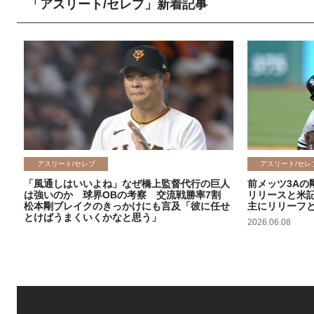
「アスリート/セレブ」新着記事
アスリート/セレブ
アスリート/セレ
「風通しはいいよね」なぜ橋上監督代行の巨人
前メッツ3Aの
は強いのか 球界OBの考察 交流戦勝率7割
リリースと米
松本剛ブレイクのきっかけにも言及「彼に任せ
主にリリーフ
とけばうまくいくかなと思う」
2026.06.08
2026.06.09