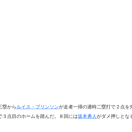
三塁から
ルイス・ブリンソン
が走者一掃の適時二塁打で２点を
で３点目のホームを踏んだ。８回には
坂本勇人
がダメ押しとな