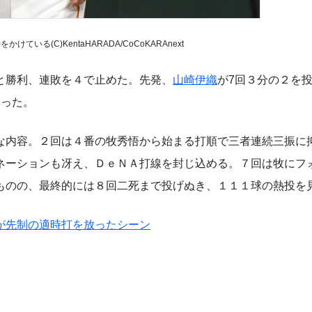
いる(C)KentaHARADA/CoCoKARAnext
と勝利、連敗を４で止めた。先発、
山崎伊織
が7回３分の２を投
なった。
内容。２回は４番の牧秀悟から始まる打順で三者連続三振に
ネーションも冴え、ＤｅＮＡ打線を封じ込める。７回は牧にフ
ものの、最終的には８回二死まで投げぬき、１１１球の熱投を
が先制の適時打を放ったシーン