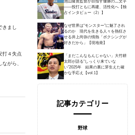
池山隆寛監督が目指す優勝の二文字
――投打ともに再建、活性化へ【独
占インタビュー（2）】
なぜ世界は“モンスター”に魅了され
できまし
るのか 現代を生きる人々を熱狂さ
せる井上尚弥の情熱「ボクシングが
好きだから」【現地発】
安打４失点
「まだこんなもんじゃない」大竹耕
太郎が語る“しっくり来ていな
しながら、
い”2025年 結果の裏に芽生えた確
かな手応え【vol.1】
記事カテゴリー
野球