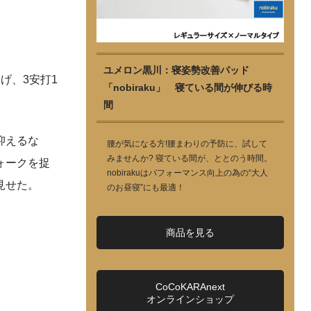
ユメロン黒川：寝姿勢改善パッド
げ、3安打1
「nobiraku」 寝ている間が伸びる時
間
抑えるな
腰が気になる方!腰まわりの予防に、試して
みませんか? 寝ている間が、ととのう時間。
ォークを捉
nobirakuはパフォーマンス向上の為の“大人
見せた。
のお昼寝”にも最適！
商品を見る
CoCoKARAnext
オンラインショップ