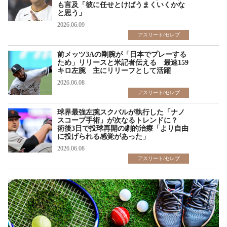
も言及「彼に任せとけばうまくいくかな
と思う」
2026.06.09
アスリート/セレブ
前メッツ3Aの剛腕が「日本でプレーする
ため」リリースと米記者伝える 最速159
キロ左腕 主にリリーフとして活躍
2026.06.08
アスリート/セレブ
球界最強左腕スクバルが執行した「ナノ
スコープ手術」が次なるトレンドに？
術後3日で投球再開の劇的治療「より自由
に投げられる感覚があった」
2026.06.08
アスリート/セレブ