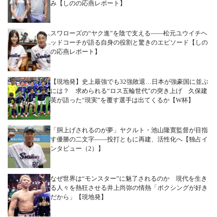
み【しのの応燕レポート】
スワローズの“ヤク進”を陰で支える――松元ユウイチヘ
ッドコーチが語る自身の役割と驚きのエピソード【しの
の応燕レポート】
【現地発】史上最強でも32強敗退…日本が強豪国に並ぶ
には？ 求められる“ロス五輪世代”の突き上げ 久保建
英が語った“現実”を覆す選手は出てくるか【W杯】
「胴上げされるのが夢」ヤクルト・池山隆寛監督が目指
す優勝の二文字――投打ともに再建、活性化へ【独占イ
ンタビュー（2）】
なぜ世界は“モンスター”に魅了されるのか 現代を生き
る人々を熱狂させる井上尚弥の情熱「ボクシングが好き
だから」【現地発】