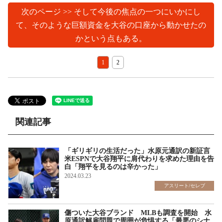
次のページ >> そして今後の焦点の一つにいかにし
て、そのような巨額資金を大谷の口座から動かせたの
かという点もある。
1
2
関連記事
「ギリギリの生活だった」水原元通訳の新証言
米ESPNで大谷翔平に肩代わりを求めた理由を告
白「翔平を見るのは辛かった」
2024.03.23
アスリート/セレブ
傷ついた大谷ブランド MLBも調査を開始 水
原通訳解雇問題で周囲が危惧する「最悪のシナ