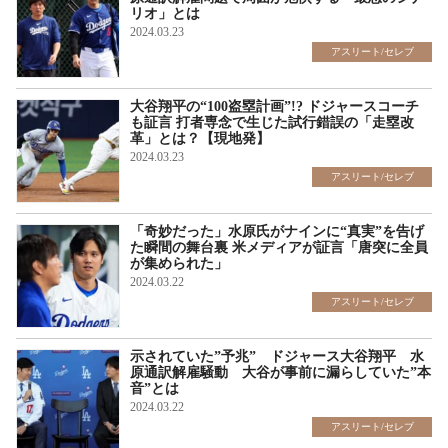
リオ」とは
2024.03.23
アスリート/セレブ
大谷翔平の“100盗塁計画”!? ドジャースコーチ
も証言 打者専念で生じた試行錯誤の「走塁改
革」とは？【現地発】
2024.03.23
アスリート/セレブ
「奇妙だった」水原氏がナインに“真実”を告げ
た瞬間の舞台裏 米メディアが証言「唐突に全員
が集められた」
2024.03.22
アスリート/セレブ
示されていた”予兆” ドジャース大谷翔平 水
原通訳解雇騒動 大谷が事前に漏らしていた”本
音”とは
2024.03.22
アスリート/セレブ