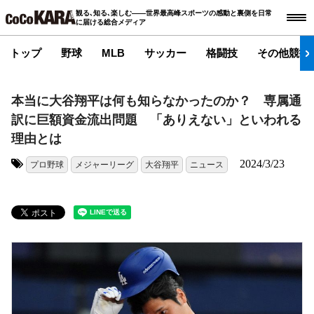
観る､知る､楽しむ――世界最高峰スポーツの感動と裏側を日常
に届ける総合メディア
トップ
野球
MLB
サッカー
格闘技
その他競技
本当に大谷翔平は何も知らなかったのか？ 専属通
訳に巨額資金流出問題 「ありえない」といわれる
理由とは
2024/3/23
プロ野球
メジャーリーグ
大谷翔平
ニュース
タグ: