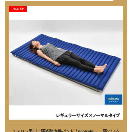
PICK UP
ユメロン黒川：寝姿勢改善パッド「nobiraku」 寝ている