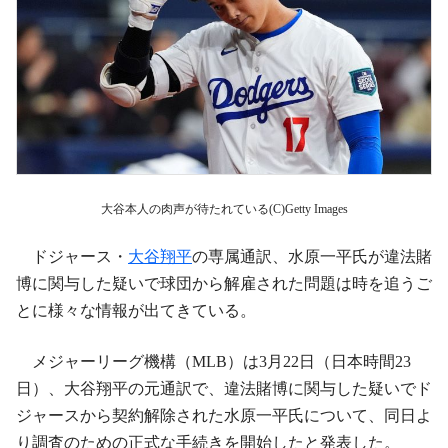
大谷本人の肉声が待たれている(C)Getty Images
ドジャース・
大谷翔平
の専属通訳、水原一平氏が違法賭
博に関与した疑いで球団から解雇された問題は時を追うご
とに様々な情報が出てきている。
メジャーリーグ機構（MLB）は3月22日（日本時間23
日）、大谷翔平の元通訳で、違法賭博に関与した疑いでド
ジャースから契約解除された水原一平氏について、同日よ
り調査のための正式な手続きを開始したと発表した。