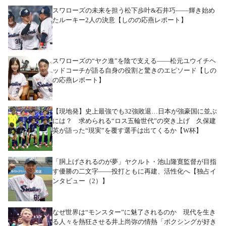
スワローズの未来を担う松下歩叶&石井巧――輝き始め
たルーキー2人の決意【しのの応燕レポート】
スワローズの“ヤク進”を陰で支える――松元ユウイチヘ
ッドコーチが語る自身の役割と驚きのエピソード【しの
の応燕レポート】
【現地発】史上最強でも32強敗退…日本が強豪国に並ぶ
には？ 求められる“ロス五輪世代”の突き上げ 久保建
英が語った“現実”を覆す選手は出てくるか【W杯】
「胴上げされるのが夢」ヤクルト・池山隆寛監督が目指
す優勝の二文字――投打ともに再建、活性化へ【独占イ
ンタビュー（2）】
なぜ世界は“モンスター”に魅了されるのか 現代を生き
る人々を熱狂させる井上尚弥の情熱「ボクシングが好き