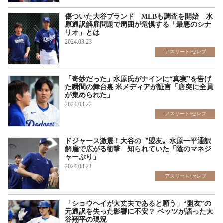
傷ついた大谷ブランド MLBも調査を開始 水
原通訳解雇問題で周囲が危惧する「最悪のシナ
リオ」とは
2024.03.23
アスリート/セレブ
「奇妙だった」水原氏がナインに“真実”を告げ
た瞬間の舞台裏 米メディアが証言「唐突に全員
が集められた」
2024.03.22
アスリート/セレブ
ドジャース激震！大谷の〝盟友〟水原一平通訳
解雇で広がる衝撃 知られていた「陰のマネジ
ャーぶり」
2024.03.21
アスリート/セレブ
「ショウヘイが大丈夫であると願う」“盟友”の
元通訳を失った影響に不安？ ベッツが語った大
谷翔平の現況