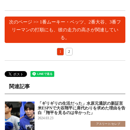
次のページ >> 1番ムーキー・ベッツ、2番大谷、3番フ
リーマンの打順にも、彼の走力の高さが関連してい
る。
1
2
関連記事
「ギリギリの生活だった」水原元通訳の新証言
米ESPNで大谷翔平に肩代わりを求めた理由を告
白「翔平を見るのは辛かった」
2024.03.23
アスリート/セレブ