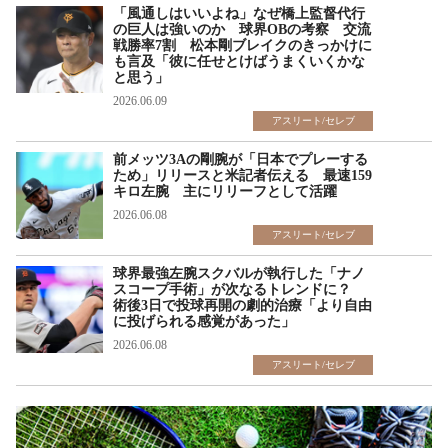
「風通しはいいよね」なぜ橋上監督代行
の巨人は強いのか 球界OBの考察 交流
戦勝率7割 松本剛ブレイクのきっかけに
も言及「彼に任せとけばうまくいくかな
と思う」
2026.06.09
アスリート/セレブ
前メッツ3Aの剛腕が「日本でプレーする
ため」リリースと米記者伝える 最速159
キロ左腕 主にリリーフとして活躍
2026.06.08
アスリート/セレブ
球界最強左腕スクバルが執行した「ナノ
スコープ手術」が次なるトレンドに？
術後3日で投球再開の劇的治療「より自由
に投げられる感覚があった」
2026.06.08
アスリート/セレブ