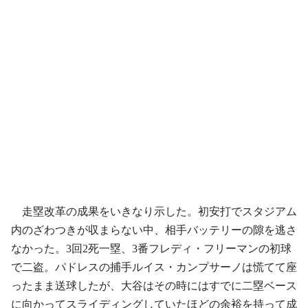
走塁改革の成果をいきなり示した。初安打でスタジアム
内のざわつきが収まらない中、相手バッテリーの隙を逃さ
なかった。3回2死一塁、3番フレディ・フリーマンの初球
で二盗。パドレスの捕手ルイス・カンプサーノは慌てて座
ったまま送球したが、大谷はその時にはすでに二塁ベース
に向かってスライディングしていたほどの余裕を持って成