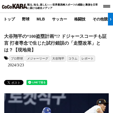
観る､知る､楽しむ――世界最高峰スポーツの感動と裏側を日常
に届ける総合メディア
トップ
野球
MLB
サッカー
格闘技
その他競技
大谷翔平の“100盗塁計画”!? ドジャースコーチも証
言 打者専念で生じた試行錯誤の「走塁改革」と
は？【現地発】
プロ野球
メジャーリーグ
大谷翔平
コラム
レポート
タグ:
2024/3/23