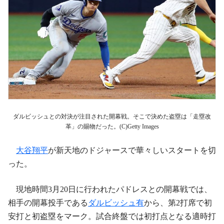
ダルビッシュとの対決が注目された開幕戦。そこで決めた盗塁は「走塁改
革」の賜物だった。(C)Getty Images
大谷翔平
が新天地のドジャースで華々しいスタートを切
った。
現地時間3月20日に行われたパドレスとの開幕戦では、
相手の開幕投手である
ダルビッシュ有
から、第2打席で初
安打と初盗塁をマーク。試合終盤では初打点となる適時打