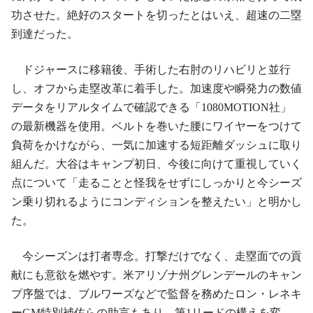
功させた。絶好のスタートを切ったとはいえ、超速の二塁
到達だった。
ドジャースに移籍後、手術した右肘のリハビリと並行
し、オフから走塁改革に着手した。加速度や瞬発力の数値
データをリアルタイムで確認できる「1080MOTION社」
の最新機器を使用。ベルトを巻いた腰にワイヤーをつけて
負荷をかけながら、一気に加速する短距離ダッシュに取り
組んだ。大谷はキャンプ初日、今後に向けて重視していく
点について「走ることと怪我をせずにしっかりと今シーズ
ン乗り切れるようにコンディションを整えたい」と明かし
た。
今シーズンは打者専念。打撃だけでなく、走塁面での貢
献にも意欲を燃やす。米アリゾナ州グレンデールのキャン
プ序盤では、ブルワーズなどで監督を務めたロン・レネキ
ーGM特別補佐らの助言もあり、第1リードの構えを変