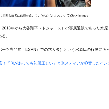
も前者に信頼を置いていたのかもしれない。(C)Getty Images
2018年から大谷翔平（ドジャース）の専属通訳であった水原
ある。
ーツ専門局『ESPN』での本人談）という水原氏の行動にあ
対応！「何があっても礼儀正しい」と米メディアが称賛したイン