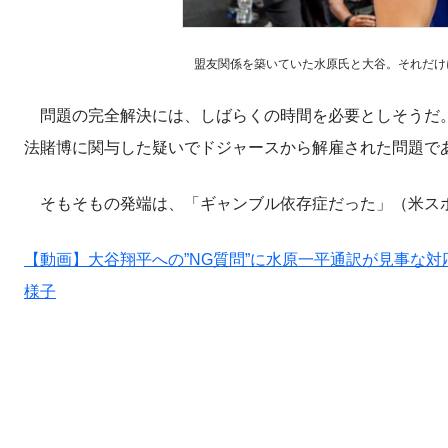
盟友関係を築いていた水原氏と大谷。それだけに周囲
問題の完全解決には、しばらくの時間を必要としそうだ。
法賭博に関与した疑いでドジャースから解雇された問題で
そもそもの発端は、「ギャンブル依存症だった」（米スポ
【動画】大谷翔平への”NG質問”に水原一平通訳が見事な
様子