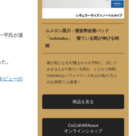
ユメロン黒川：寝姿勢改善パッド
一平氏が違
「nobiraku」 寝ている間が伸びる時
間
った。
腰が気になる方!腰まわりの予防に、試して
みませんか? 寝ている間が、ととのう時間。
nobirakuはパフォーマンス向上の為の“大人
タビューの
のお昼寝”にも最適！
商品を見る
CoCoKARAnext
オンラインショップ