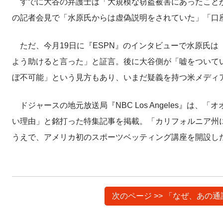
すでに大谷の弁護士は「大規模な窃盗被害にあったことが
の記者会見で「水原氏からは虚偽説明をされていた」「口
ただ、今月19日に『ESPN』のインタビューで水原氏
よう助けると言った」と証言。後に大谷側が「嘘をついて
ぼ不可能」という見方もあり、いまだ疑義を持つ米メディ
ドジャースの地元放送局『NBC Los Angeles』は
い理由」と銘打った特集記事を掲載。「カリフォルニア州
うえで、アメリカ初のスポーツベッティング講座を開設し
次のページ >> 「なぜ、あ