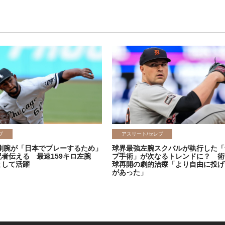
ブ
アスリート/セレブ
剛腕が「日本でプレーするため」
球界最強左腕スクバルが執行した「
記者伝える 最速159キロ左腕
プ手術」が次なるトレンドに？ 術
として活躍
球再開の劇的治療「より自由に投げ
があった」
2026.06.08