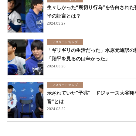
生々しかった“裏切り行為”を告白された
平の証言とは？
2024.03.27
アスリート/セレブ
「ギリギリの生活だった」水原元通訳の新
「翔平を見るのは辛かった」
2024.03.23
アスリート/セレブ
示されていた”予兆” ドジャース大谷翔
音”とは
2024.03.22