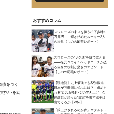
おすすめコラム
スワローズの未来を担う松下歩叶&
石井巧――輝き始めたルーキー2人
の決意【しのの応燕レポート】
スワローズの“ヤク進”を陰で支える
――松元ユウイチヘッドコーチが語
る自身の役割と驚きのエピソード
【しのの応燕レポート】
【現地発】史上最強でも32強敗退…
負債をつく
日本が強豪国に並ぶには？ 求めら
な支払いを続
れる“ロス五輪世代”の突き上げ 久
保建英が語った“現実”を覆す選手は
出てくるか【W杯】
「胴上げされるのが夢」ヤクルト・