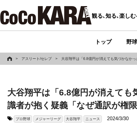
観る､知る､楽し
トップ
野
>
アスリート/セレブ
>
大谷翔平は「6.8億円が消えても気づかなか
大谷翔平は「6.8億円が消えて
識者が抱く疑義「なぜ通訳が権
2024/3/30
プロ野球
メジャーリーグ
大谷翔平
ニュース
タグ: