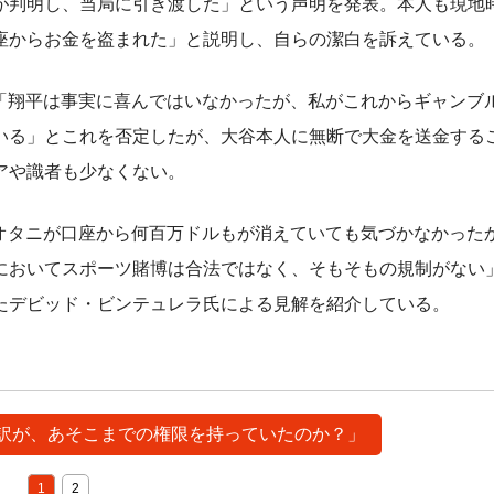
判明し、当局に引き渡した」という声明を発表。本人も現地時
座からお金を盗まれた」と説明し、自らの潔白を訴えている。
は「翔平は事実に喜んではいなかったが、私がこれからギャンブ
いる」とこれを否定したが、大谷本人に無断で大金を送金する
アや識者も少なくない。
、「オオタニが口座から何百万ドルもが消えていても気づかなかった
においてスポーツ賭博は合法ではなく、そもそもの規制がない
たデビッド・ビンテュレラ氏による見解を紹介している。
の通訳が、あそこまでの権限を持っていたのか？」
1
2