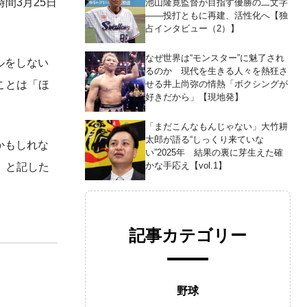
間3月25日
池山隆寛監督が目指す優勝の二文字
――投打ともに再建、活性化へ【独
占インタビュー（2）】
なぜ世界は“モンスター”に魅了され
ルをしない
るのか 現代を生きる人々を熱狂さ
せる井上尚弥の情熱「ボクシングが
ことは「ほ
好きだから」【現地発】
「まだこんなもんじゃない」大竹耕
太郎が語る“しっくり来ていな
かもしれな
い”2025年 結果の裏に芽生えた確
かな手応え【vol.1】
」と記した
記事カテゴリー
野球