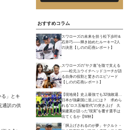
おすすめコラム
スワローズの未来を担う松下歩叶&
石井巧――輝き始めたルーキー2人
の決意【しのの応燕レポート】
スワローズの“ヤク進”を陰で支える
――松元ユウイチヘッドコーチが語
る自身の役割と驚きのエピソード
【しのの応燕レポート】
【現地発】史上最強でも32強敗退…
いる」とキ
日本が強豪国に並ぶには？ 求めら
元通訳の供
れる“ロス五輪世代”の突き上げ 久
保建英が語った“現実”を覆す選手は
出てくるか【W杯】
「胴上げされるのが夢」ヤクルト・