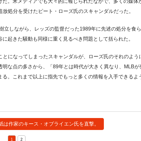
た。米メディアでも大々的に報じられたなかで、多くの媒体
久追放処分を受けたピート・ローズ氏のスキャンダルだった。
樹立しながら、レッズの監督だった1989年に先述の処分を食
谷に起きた騒動も同様に重く見るべき問題として括られた。
オタニが関わることになってしまったスキャンダルが、ローズ氏のそれのよ
明な点の多さから、「89年とは時代が大きく異なり、MLBが
まる。これまで以上に指先でもっと多くの情報を入手できるよ
で同紙は作家のキース・オブライエン氏を直撃。
1
2