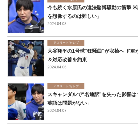
今も続く水原氏の違法賭博騒動の衝撃 
を想像するのは難しい」
2024.04.08
アスリート/セレブ
大谷翔平の1号球“狂騒曲”が収拾へ ド
＆対応改善を約束
2024.04.06
アスリート/セレブ
スキャンダルで“名通訳”を失った影響は
英語は問題がない」
2024.04.07