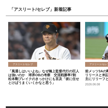
「アスリート/セレブ」新着記事
アスリート/セレブ
アスリート/セレ
「風通しはいいよね」なぜ橋上監督代行の巨人
前メッツ3Aの
は強いのか 球界OBの考察 交流戦勝率7割
リリースと米
松本剛ブレイクのきっかけにも言及「彼に任せ
主にリリーフ
とけばうまくいくかなと思う」
2026.06.08
2026.06.09