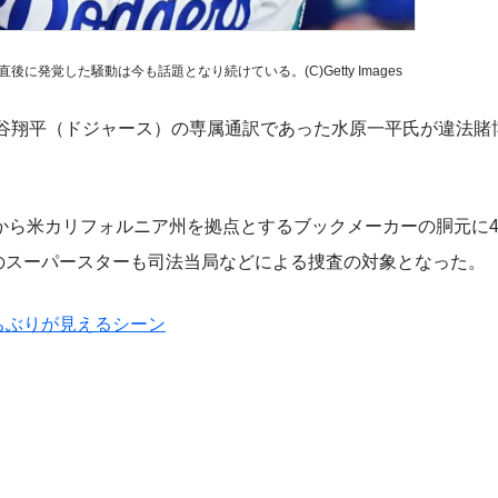
発覚した騒動は今も話題となり続けている。(C)Getty Images
谷翔平（ドジャース）の専属通訳であった水原一平氏が違法賭
ら米カリフォルニア州を拠点とするブックメーカーの胴元に4
指のスーパースターも司法当局などによる捜査の対象となった。
ちぶりが見えるシーン