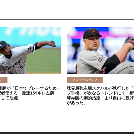
ブ
アスリート/セレブ
剛腕が「日本でプレーするため」
球界最強左腕スクバルが執行した「
記者伝える 最速159キロ左腕
プ手術」が次なるトレンドに？ 術
として活躍
球再開の劇的治療「より自由に投げ
があった」
2026.06.08