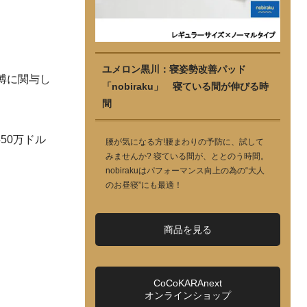
ユメロン黒川：寝姿勢改善パッド
博に関与し
「nobiraku」 寝ている間が伸びる時
間
50万ドル
腰が気になる方!腰まわりの予防に、試して
みませんか? 寝ている間が、ととのう時間。
nobirakuはパフォーマンス向上の為の“大人
のお昼寝”にも最適！
商品を見る
CoCoKARAnext
オンラインショップ