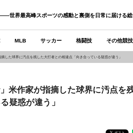
む――世界最高峰スポーツの感動と裏側を日常に届ける
球
MLB
サッカー
格闘技
その他競技
指摘した球界に汚点を残した大打者との相違点「向き合っている疑惑が違う」
者」米作家が指摘した球界に汚点を
いる疑惑が違う」