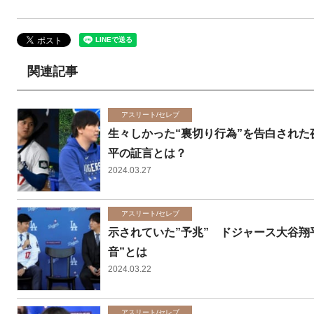
関連記事
アスリート/セレブ
生々しかった“裏切り行為”を告白された
平の証言とは？
2024.03.27
アスリート/セレブ
示されていた”予兆” ドジャース大谷翔
音”とは
2024.03.22
アスリート/セレブ