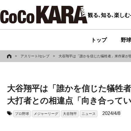
観る､知る､楽し
トップ
野
>
アスリート/セレブ
>
大谷翔平は「誰かを信じた犠牲者」米作家が
大谷翔平は「誰かを信じた犠牲
大打者との相違点「向き合って
2024/4/8
プロ野球
メジャーリーグ
大谷翔平
ニュース
タグ: