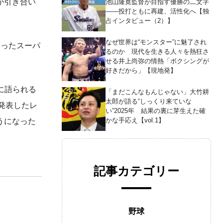
が引き合い
池山隆寛監督が目指す優勝の二文字
――投打ともに再建、活性化へ【独
占インタビュー（2）】
なぜ世界は“モンスター”に魅了され
らったスーパ
るのか 現代を生きる人々を熱狂さ
せる井上尚弥の情熱「ボクシングが
好きだから」【現地発】
うに語られる
「まだこんなもんじゃない」大竹耕
太郎が語る“しっくり来ていな
発表したレ
い”2025年 結果の裏に芽生えた確
かな手応え【vol.1】
うになった
記事カテゴリー
野球