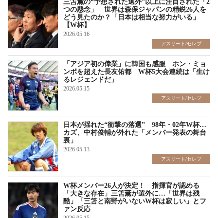
三笘薫の“予想された選外”以上に注目された「2
つの懸念」 世界は森保ジャパンの精鋭26人を
どう見たのか？「日本は相当な努力がいる」
【W杯】
2026.05.16
アスリート/セレブ
「アジア初の偉業」に韓国も感服 ホン・ミョ
ンボを超えた長友佑都 W杯5大会連続は「生け
るレジェンドだ」
2026.05.15
アスリート/セレブ
日本が揺れた“衝撃の落選” 98年・02年W杯…
カズ、中村俊輔が外れた「メンバー発表の舞台
裏」
2026.05.13
アスリート/セレブ
W杯メンバー26人が決定！ 指揮官が認める
「大きな存在」三笘薫が選外に…「世界は残
酷」「三笘と南野がいないW杯は寂しい」とフ
ァン反応