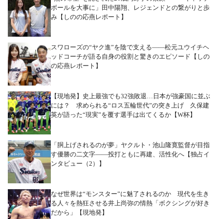
ボールを大事に」田中陽翔、レジェンドとの繋がりと歩
み【しのの応燕レポート】
スワローズの“ヤク進”を陰で支える――松元ユウイチヘ
ッドコーチが語る自身の役割と驚きのエピソード【しの
の応燕レポート】
【現地発】史上最強でも32強敗退…日本が強豪国に並ぶ
には？ 求められる“ロス五輪世代”の突き上げ 久保建
英が語った“現実”を覆す選手は出てくるか【W杯】
「胴上げされるのが夢」ヤクルト・池山隆寛監督が目指
す優勝の二文字――投打ともに再建、活性化へ【独占イ
ンタビュー（2）】
なぜ世界は“モンスター”に魅了されるのか 現代を生き
る人々を熱狂させる井上尚弥の情熱「ボクシングが好き
だから」【現地発】