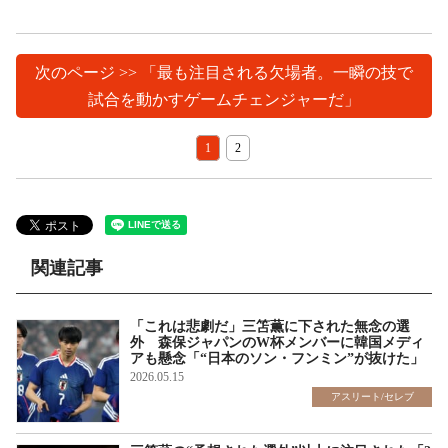
次のページ >> 「最も注目される欠場者。一瞬の技で
試合を動かすゲームチェンジャーだ」
1
2
関連記事
「これは悲劇だ」三笘薫に下された無念の選
外 森保ジャパンのW杯メンバーに韓国メディ
アも懸念「“日本のソン・フンミン”が抜けた」
2026.05.15
アスリート/セレブ