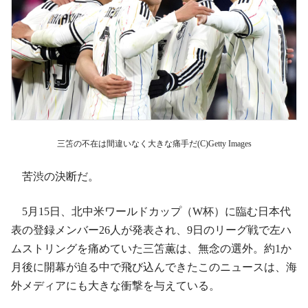
三笘の不在は間違いなく大きな痛手だ(C)Getty Images
苦渋の決断だ。
5月15日、北中米ワールドカップ（W杯）に臨む日本代
表の登録メンバー26人が発表され、9日のリーグ戦で左ハ
ムストリングを痛めていた三笘薫は、無念の選外。約1か
月後に開幕が迫る中で飛び込んできたこのニュースは、海
外メディアにも大きな衝撃を与えている。