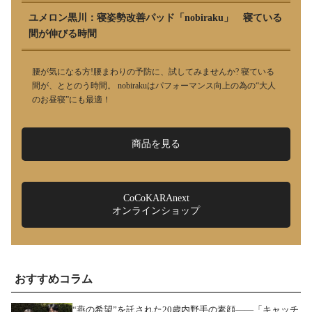
ユメロン黒川：寝姿勢改善パッド「nobiraku」 寝ている
間が伸びる時間
腰が気になる方!腰まわりの予防に、試してみませんか? 寝ている
間が、ととのう時間。 nobirakuはパフォーマンス向上の為の“大人
のお昼寝”にも最適！
商品を見る
CoCoKARAnext
オンラインショップ
おすすめコラム
“燕の希望”を託された20歳内野手の素顔――「キャッチ