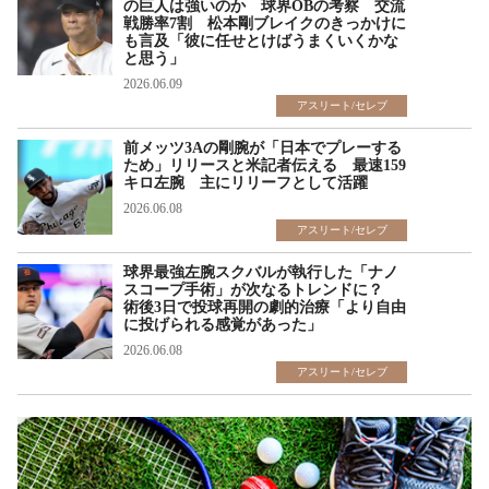
の巨人は強いのか 球界OBの考察 交流
戦勝率7割 松本剛ブレイクのきっかけに
も言及「彼に任せとけばうまくいくかな
と思う」
2026.06.09
アスリート/セレブ
前メッツ3Aの剛腕が「日本でプレーする
ため」リリースと米記者伝える 最速159
キロ左腕 主にリリーフとして活躍
2026.06.08
アスリート/セレブ
球界最強左腕スクバルが執行した「ナノ
スコープ手術」が次なるトレンドに？
術後3日で投球再開の劇的治療「より自由
に投げられる感覚があった」
2026.06.08
アスリート/セレブ