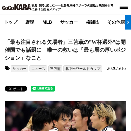
観る､知る､楽しむ――世界最高峰スポーツの感動と裏側を日常
に届ける総合メディア
トップ
野球
MLB
サッカー
格闘技
その他競技
「最も注目される欠場者」三笘薫の”W杯選外”は開
催国でも話題に 唯一の救いは「最も層の厚いポジ
ション」なこと
2026/5/16
サッカー
ニュース
三笘薫
北中米ワールドカップ
タグ: