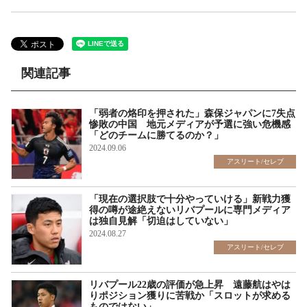
関連記事
「弱者の烙印を押された」森保ジャパンに7失点
惨敗の中国 地元メディアが予選に強い危機感
「どのチームに勝てるのか？」
2024.09.06
アスリート/セレブ
「現在の選択肢で十分やっていける」新戦力獲
得の噂が途絶えないリバプールに専門メディア
は独自見解「切迫はしていない」
2024.08.27
アスリート/セレブ
リバプール22歳の評価が急上昇 遠藤航はやは
りポジション獲りに苦戦か「スロットが求める
ものではない」