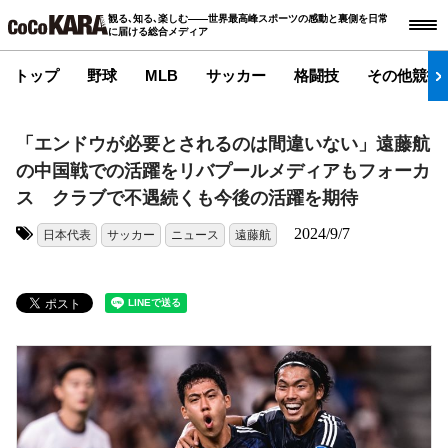
観る､知る､楽しむ――世界最高峰スポーツの感動と裏側を日常
に届ける総合メディア
トップ
野球
MLB
サッカー
格闘技
その他競技
「エンドウが必要とされるのは間違いない」遠藤航
の中国戦での活躍をリバプールメディアもフォーカ
ス クラブで不遇続くも今後の活躍を期待
2024/9/7
日本代表
サッカー
ニュース
遠藤航
タグ: