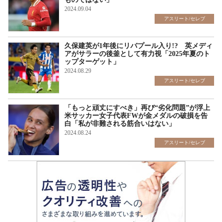
2024.09.04
アスリート/セレブ
久保建英が1年後にリバプール入り!? 英メディ
アがサラーの後釜として有力視「2025年夏のト
ップターゲット」
2024.08.29
アスリート/セレブ
「もっと頑丈にすべき」再び“劣化問題”が浮上
米サッカー女子代表FWが金メダルの破損を告
白「私が非難される筋合いはない」
2024.08.24
アスリート/セレブ