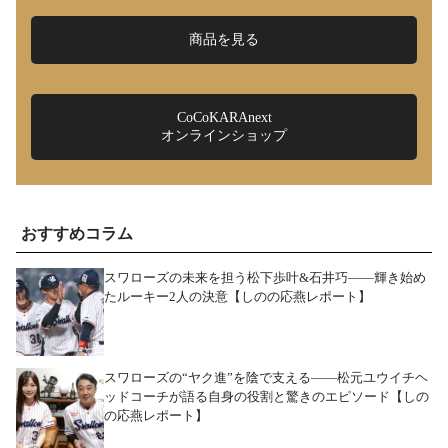
商品を見る
CoCoKARAnext
オンラインショップ
おすすめコラム
スワローズの未来を担う松下歩叶&石井巧――輝き始め
たルーキー2人の決意【しのの応燕レポート】
スワローズの“ヤク進”を陰で支える――松元ユウイチヘ
ッドコーチが語る自身の役割と驚きのエピソード【しの
の応燕レポート】