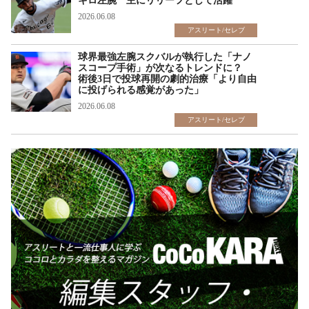
キロ左腕 主にリリーフとして活躍
2026.06.08
アスリート/セレブ
球界最強左腕スクバルが執行した「ナノ
スコープ手術」が次なるトレンドに？
術後3日で投球再開の劇的治療「より自由
に投げられる感覚があった」
2026.06.08
アスリート/セレブ