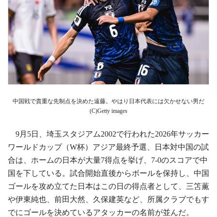
中国戦で貴重な先制点を決めた遠藤。やはり日本代表には欠かせない男だ
(C)Getty images
9月5日、埼玉スタジアム2002で行われた2026年サッカー
ワールドカップ（W杯）アジア最終予選、日本対中国の試
合は、ホームの日本が大量7得点を挙げ、7-0のスコアで中
国を下している。試合開始直後からボールを保持し、中国
ゴールを攻め立てた日本はこの日の得点者として、三笘薫
や伊東純也、前田大然、久保建英など、所属クラブでもす
でにゴールを決めているアタッカーの名前が並んだ。