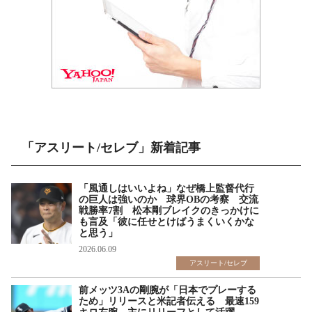
「アスリート/セレブ」新着記事
「風通しはいいよね」なぜ橋上監督代行
の巨人は強いのか 球界OBの考察 交流
戦勝率7割 松本剛ブレイクのきっかけに
も言及「彼に任せとけばうまくいくかな
と思う」
2026.06.09
アスリート/セレブ
前メッツ3Aの剛腕が「日本でプレーする
ため」リリースと米記者伝える 最速159