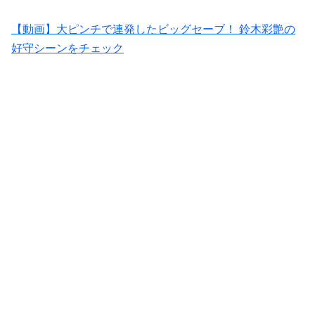
【動画】大ピンチで連発したビッグセーブ！ 鈴木彩艶の
好守シーンをチェック