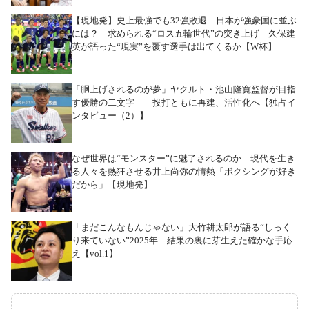
【現地発】史上最強でも32強敗退…日本が強豪国に並ぶ
には？ 求められる“ロス五輪世代”の突き上げ 久保建
英が語った“現実”を覆す選手は出てくるか【W杯】
「胴上げされるのが夢」ヤクルト・池山隆寛監督が目指
す優勝の二文字――投打ともに再建、活性化へ【独占イ
ンタビュー（2）】
なぜ世界は“モンスター”に魅了されるのか 現代を生き
る人々を熱狂させる井上尚弥の情熱「ボクシングが好き
だから」【現地発】
「まだこんなもんじゃない」大竹耕太郎が語る“しっく
り来ていない”2025年 結果の裏に芽生えた確かな手応
え【vol.1】