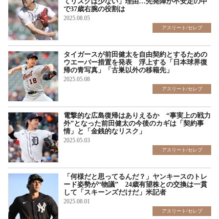
てリスクは少ない」理由…先発陣が不安定の中
で37歳右腕の役割は
2025.08.05
アスリート/セレブ
タイガースが前田健太を自由契約とするための
ウエーバー措置を発表 浮上する「日本球界復
帰の青写真」「古巣以外の移籍先」
2025.05.08
アスリート/セレブ
電撃的な広島復帰はありえるか “事実上の戦力
外”となった前田健太の今後のカギは「契約事
情」と「金銭的なリスク」
2025.05.03
アスリート/セレブ
「何様だと思ってるんだ？」ヤンキースのトレ
ード姿勢が“物議” 24歳有望株との交換は一貫
して「スキーンズだけだ」米記者
2025.08.01
アスリート/セレブ