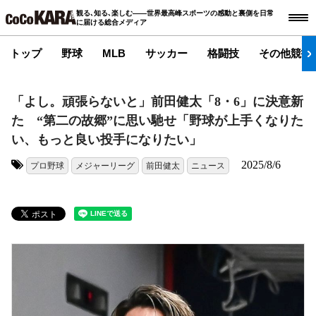
観る､知る､楽しむ――世界最高峰スポーツの感動と裏側を日常
に届ける総合メディア
トップ
野球
MLB
サッカー
格闘技
その他競技
「よし。頑張らないと」前田健太「8・6」に決意新
た “第二の故郷”に思い馳せ「野球が上手くなりた
い、もっと良い投手になりたい」
2025/8/6
プロ野球
メジャーリーグ
前田健太
ニュース
タグ: