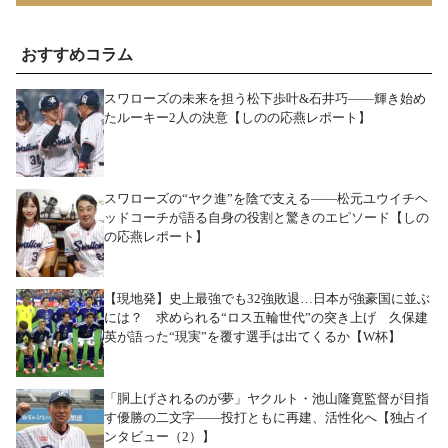
おすすめコラム
スワローズの未来を担う松下歩叶&石井巧――輝き始め
たルーキー2人の決意【しのの応燕レポート】
スワローズの“ヤク進”を陰で支える――松元ユウイチヘ
ッドコーチが語る自身の役割と驚きのエピソード【しの
の応燕レポート】
【現地発】史上最強でも32強敗退…日本が強豪国に並ぶ
には？ 求められる“ロス五輪世代”の突き上げ 久保建
英が語った“現実”を覆す選手は出てくるか【W杯】
「胴上げされるのが夢」ヤクルト・池山隆寛監督が目指
す優勝の二文字――投打ともに再建、活性化へ【独占イ
ンタビュー（2）】