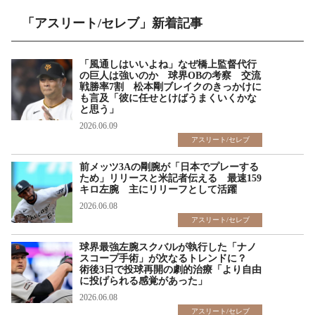
「アスリート/セレブ」新着記事
「風通しはいいよね」なぜ橋上監督代行
の巨人は強いのか 球界OBの考察 交流
戦勝率7割 松本剛ブレイクのきっかけに
も言及「彼に任せとけばうまくいくかな
と思う」
2026.06.09
アスリート/セレブ
前メッツ3Aの剛腕が「日本でプレーする
ため」リリースと米記者伝える 最速159
キロ左腕 主にリリーフとして活躍
2026.06.08
アスリート/セレブ
球界最強左腕スクバルが執行した「ナノ
スコープ手術」が次なるトレンドに？
術後3日で投球再開の劇的治療「より自由
に投げられる感覚があった」
2026.06.08
アスリート/セレブ