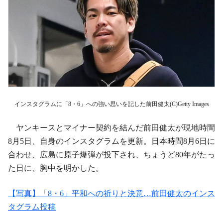
インスタグラムに「8・6」への強い思いを記した前田健太(C)Getty Images
ヤンキースとマイナー契約を結んだ前田健太が現地時間
8月5日、自身のインスタグラムを更新。日本時間8月6日に
合わせ、広島に原子爆弾が投下され、ちょうど80年がたっ
た日に、胸中を明かした。
【写真】「8・6」平和への祈りと決意…前田健太のインス
タグラム投稿