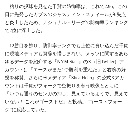
粘りの投球を見せた千賀の防御率は、これで2.96。この
日に先発したカブスのジャスティン・スティールが6失点
と炎上したため、ナショナル・リーグの防御率ランキング
で2位に浮上した。
12勝目を飾り、防御率ランクでも上位に食い込んだ千賀
に現地メディアも賛辞を惜しまない。メッツに関するあら
ゆるデータを紹介する『NYM Stats』のX（旧Twitter）ア
カウントは「エースがまた1つ勝利を重ねた」と右腕の好
投を称賛。さらに米メディア『Shea Hello』の公式Xアカ
ウントは千賀がフォークで空振りを奪う映像とともに、
「いつも通りのセンガの押し。見えているようで、見えて
いない！ これがゴーストだ」と投稿。“ゴーストフォー
ク”に反応していた。