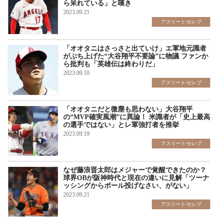
ら呆れている」と嘆き
2023.09.21
アスリート/セレブ
「オオタニはさっさと出ていけ」エ軍地元識者
がぶち上げた“大谷翔平不要論”に物議 ファンか
ら批判も「英雄伝は終わりだ」
2023.09.10
アスリート/セレブ
「オオタニだと微塵も思わない」大谷翔平
の“MVP確実風潮”に異論！ 米識者が「史上最高
の選手ではない」とレ軍強打者を推挙
2023.09.19
アスリート/セレブ
なぜ藤浪晋太郎はメジャーで覚醒できたのか？
球界OBが阪神時代と現在の違いに見解「ツーナ
ッシングからボール投げなさい、がない」
2023.09.21
アスリート/セレブ