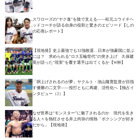
スワローズの“ヤク進”を陰で支える――松元ユウイチヘ
ッドコーチが語る自身の役割と驚きのエピソード【しの
の応燕レポート】
【現地発】史上最強でも32強敗退…日本が強豪国に並ぶ
には？ 求められる“ロス五輪世代”の突き上げ 久保建
英が語った“現実”を覆す選手は出てくるか【W杯】
「胴上げされるのが夢」ヤクルト・池山隆寛監督が目指
す優勝の二文字――投打ともに再建、活性化へ【独占イ
ンタビュー（2）】
なぜ世界は“モンスター”に魅了されるのか 現代を生き
る人々を熱狂させる井上尚弥の情熱「ボクシングが好き
だから」【現地発】