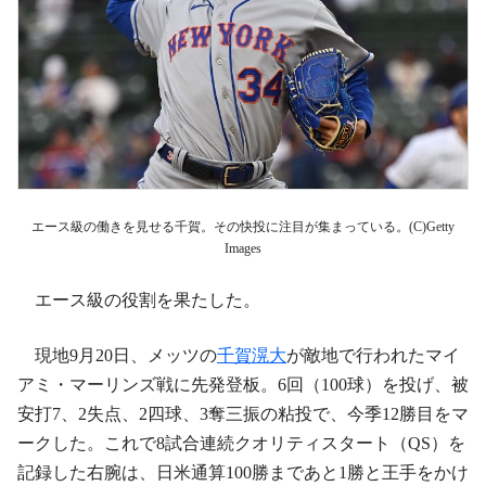
エース級の働きを見せる千賀。その快投に注目が集まっている。(C)Getty
Images
エース級の役割を果たした。
現地9月20日、メッツの
千賀滉大
が敵地で行われたマイ
アミ・マーリンズ戦に先発登板。6回（100球）を投げ、被
安打7、2失点、2四球、3奪三振の粘投で、今季12勝目をマ
ークした。これで8試合連続クオリティスタート（QS）を
記録した右腕は、日米通算100勝まであと1勝と王手をかけ