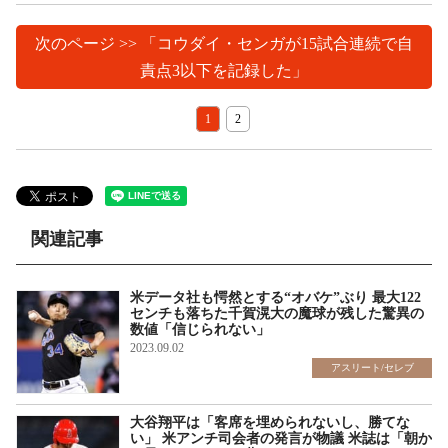
次のページ >> 「コウダイ・センガが15試合連続で自
責点3以下を記録した」
1
2
関連記事
米データ社も愕然とする“オバケ”ぶり 最大122
センチも落ちた千賀滉大の魔球が残した驚異の
数値「信じられない」
2023.09.02
アスリート/セレブ
大谷翔平は「客席を埋められないし、勝てな
い」 米アンチ司会者の発言が物議 米誌は「朝か