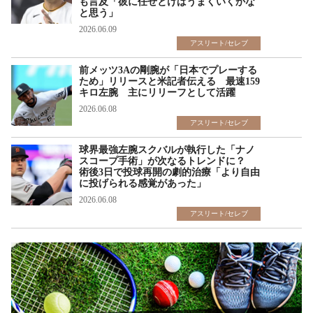
も言及「彼に任せとけばうまくいくかな
と思う」
2026.06.09
アスリート/セレブ
前メッツ3Aの剛腕が「日本でプレーする
ため」リリースと米記者伝える 最速159
キロ左腕 主にリリーフとして活躍
2026.06.08
アスリート/セレブ
球界最強左腕スクバルが執行した「ナノ
スコープ手術」が次なるトレンドに？
術後3日で投球再開の劇的治療「より自由
に投げられる感覚があった」
2026.06.08
アスリート/セレブ