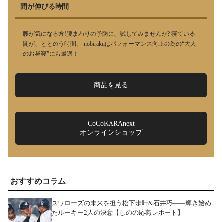
間が伸びる時間
腰が気になる方!腰まわりの予防に、試してみませんか? 寝ている
間が、ととのう時間。 nobirakuはパフォーマンス向上の為の“大人
のお昼寝”にも最適！
商品を見る
CoCoKARAnext
オンラインショップ
おすすめコラム
スワローズの未来を担う松下歩叶&石井巧――輝き始め
たルーキー2人の決意【しのの応燕レポート】