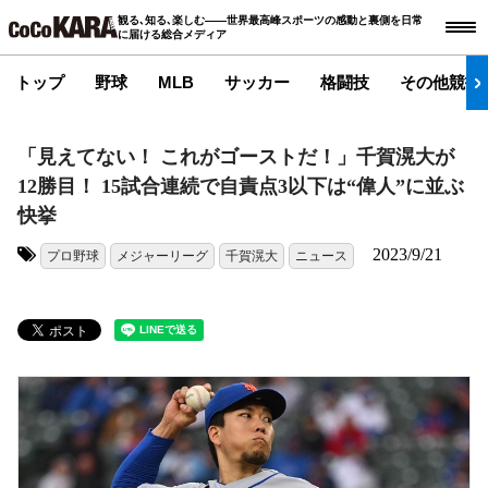
観る､知る､楽しむ――世界最高峰スポーツの感動と裏側を日常
に届ける総合メディア
トップ
野球
MLB
サッカー
格闘技
その他競技
「見えてない！ これがゴーストだ！」千賀滉大が
12勝目！ 15試合連続で自責点3以下は“偉人”に並ぶ
快挙
2023/9/21
プロ野球
メジャーリーグ
千賀滉大
ニュース
タグ: