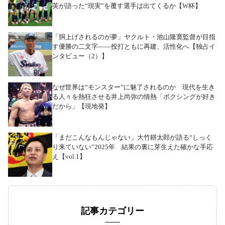
英が語った“現実”を覆す選手は出てくるか【W杯】
「胴上げされるのが夢」ヤクルト・池山隆寛監督が目指
す優勝の二文字――投打ともに再建、活性化へ【独占イ
ンタビュー（2）】
なぜ世界は“モンスター”に魅了されるのか 現代を生き
る人々を熱狂させる井上尚弥の情熱「ボクシングが好き
だから」【現地発】
「まだこんなもんじゃない」大竹耕太郎が語る“しっく
り来ていない”2025年 結果の裏に芽生えた確かな手応
え【vol.1】
記事カテゴリー