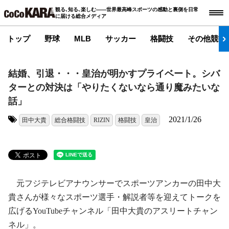
観る､知る､楽しむ――世界最高峰スポーツの感動と裏側を日常
に届ける総合メディア
トップ
野球
MLB
サッカー
格闘技
その他競技
結婚、引退・・・皇治が明かすプライベート。シバ
ターとの対決は「やりたくないなら通り魔みたいな
話」
2021/1/26
田中大貴
総合格闘技
RIZIN
格闘技
皇治
タグ:
元フジテレビアナウンサーでスポーツアンカーの田中大
貴さんが様々なスポーツ選手・解説者等を迎えてトークを
広げるYouTubeチャンネル「田中大貴のアスリートチャン
ネル」。