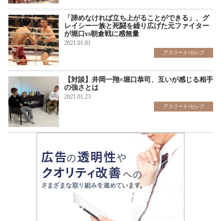
「諦めなければ立ち上がることができる」、グ
レイシー一族と死闘を繰り広げた元ファイター
が堀口vs朝倉戦に感無量
2021.01.01
アスリート/セレブ
【対談】井岡一翔×堀口恭司、互いが感じる相手
の強さとは
2021.01.23
アスリート/セレブ