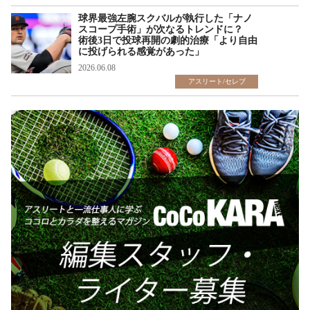
球界最強左腕スクバルが執行した「ナノ
スコープ手術」が次なるトレンドに？
術後3日で投球再開の劇的治療「より自由
に投げられる感覚があった」
2026.06.08
アスリート/セレブ