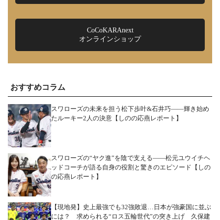
CoCoKARAnext
オンラインショップ
おすすめコラム
スワローズの未来を担う松下歩叶&石井巧――輝き始め
たルーキー2人の決意【しのの応燕レポート】
スワローズの“ヤク進”を陰で支える――松元ユウイチヘ
ッドコーチが語る自身の役割と驚きのエピソード【しの
の応燕レポート】
【現地発】史上最強でも32強敗退…日本が強豪国に並ぶ
には？ 求められる“ロス五輪世代”の突き上げ 久保建