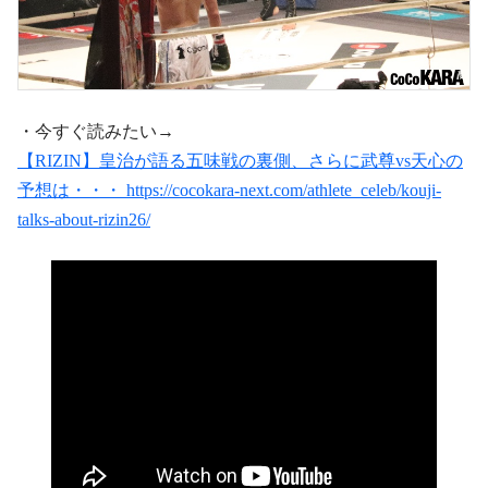
・今すぐ読みたい→
【RIZIN】皇治が語る五味戦の裏側、さらに武尊vs天心の
予想は・・・ https://cocokara-next.com/athlete_celeb/kouji-
talks-about-rizin26/