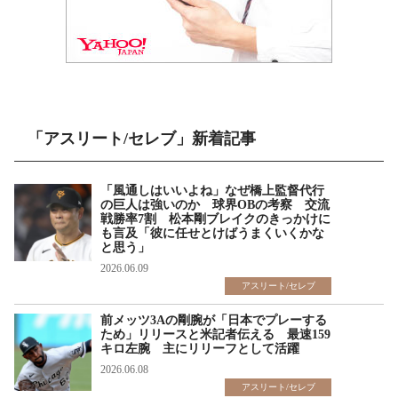
「アスリート/セレブ」新着記事
「風通しはいいよね」なぜ橋上監督代行
の巨人は強いのか 球界OBの考察 交流
戦勝率7割 松本剛ブレイクのきっかけに
も言及「彼に任せとけばうまくいくかな
と思う」
2026.06.09
アスリート/セレブ
前メッツ3Aの剛腕が「日本でプレーする
ため」リリースと米記者伝える 最速159
キロ左腕 主にリリーフとして活躍
2026.06.08
アスリート/セレブ