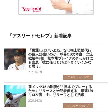
「アスリート/セレブ」新着記事
「風通しはいいよね」なぜ橋上監督代行
の巨人は強いのか 球界OBの考察 交流
戦勝率7割 松本剛ブレイクのきっかけに
も言及「彼に任せとけばうまくいくかな
と思う」
2026.06.09
アスリート/セレブ
前メッツ3Aの剛腕が「日本でプレーする
ため」リリースと米記者伝える 最速159
キロ左腕 主にリリーフとして活躍
2026.06.08
アスリート/セレブ