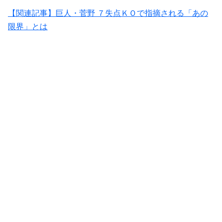
【関連記事】巨人・菅野 ７失点ＫＯで指摘される「あの
限界」とは