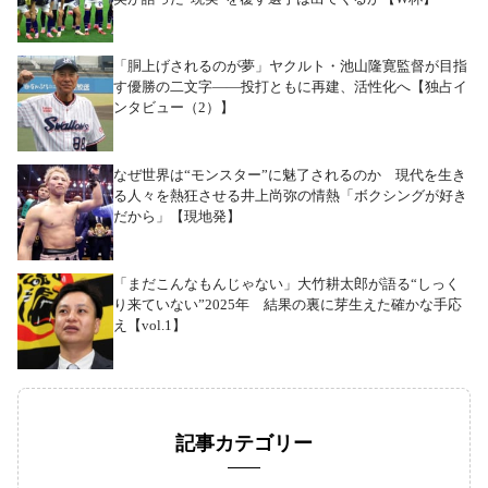
「胴上げされるのが夢」ヤクルト・池山隆寛監督が目指
す優勝の二文字――投打ともに再建、活性化へ【独占イ
ンタビュー（2）】
なぜ世界は“モンスター”に魅了されるのか 現代を生き
る人々を熱狂させる井上尚弥の情熱「ボクシングが好き
だから」【現地発】
「まだこんなもんじゃない」大竹耕太郎が語る“しっく
り来ていない”2025年 結果の裏に芽生えた確かな手応
え【vol.1】
記事カテゴリー