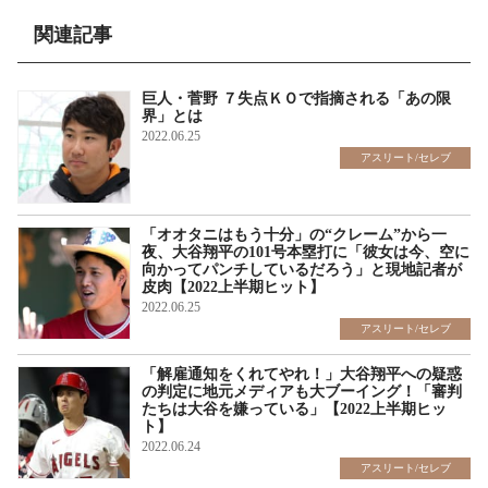
関連記事
巨人・菅野 ７失点ＫＯで指摘される「あの限
界」とは
2022.06.25
アスリート/セレブ
「オオタニはもう十分」の“クレーム”から一
夜、大谷翔平の101号本塁打に「彼女は今、空に
向かってパンチしているだろう」と現地記者が
皮肉【2022上半期ヒット】
2022.06.25
アスリート/セレブ
「解雇通知をくれてやれ！」大谷翔平への疑惑
の判定に地元メディアも大ブーイング！「審判
たちは大谷を嫌っている」【2022上半期ヒッ
ト】
2022.06.24
アスリート/セレブ