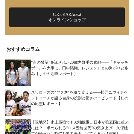
CoCoKARAnext
オンラインショップ
おすすめコラム
“燕の希望”を託された20歳内野手の素顔――「キャッチ
ボールを大事に」田中陽翔、レジェンドとの繋がりと歩
み【しのの応燕レポート】
スワローズの“ヤク進”を陰で支える――松元ユウイチヘ
ッドコーチが語る自身の役割と驚きのエピソード【しの
の応燕レポート】
【現地発】史上最強でも32強敗退…日本が強豪国に並ぶ
には？ 求められる“ロス五輪世代”の突き上げ 久保建
英が語った“現実”を覆す選手は出てくるか【W杯】