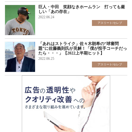
巨人・中田 笑顔なきホームラン 打っても厳
しい「あの存在」
2022.06.24
アスリート/セレブ
「あれはストライク」佐々木朗希の“球審問
題”に佐藤義則氏が見解！「僕が投手コーチだっ
たら・・・」【2022上半期ヒット】
2022.06.25
アスリート/セレブ