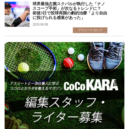
球界最強左腕スクバルが執行した「ナノ
スコープ手術」が次なるトレンドに？
術後3日で投球再開の劇的治療「より自由
に投げられる感覚があった」
2026.06.08
アスリート/セレブ