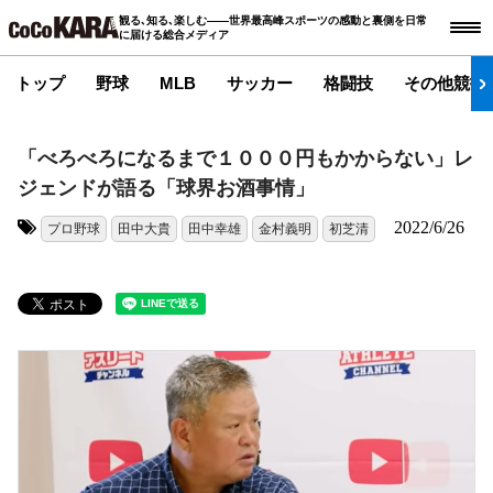
観る､知る､楽しむ――世界最高峰スポーツの感動と裏側を日常
に届ける総合メディア
トップ
野球
MLB
サッカー
格闘技
その他競技
「べろべろになるまで１０００円もかからない」レ
ジェンドが語る「球界お酒事情」
2022/6/26
プロ野球
田中大貴
田中幸雄
金村義明
初芝清
タグ: