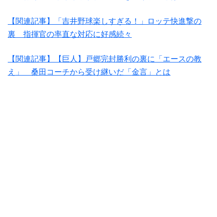
【関連記事】「吉井野球楽しすぎる！」ロッテ快進撃の
裏 指揮官の率直な対応に好感続々
【関連記事】【巨人】戸郷完封勝利の裏に「エースの教
え」 桑田コーチから受け継いだ「金言」とは