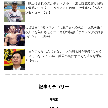
「胴上げされるのが夢」ヤクルト・池山隆寛監督が目指
す優勝の二文字――投打ともに再建、活性化へ【独占イ
ンタビュー（2）】
なぜ世界は“モンスター”に魅了されるのか 現代を生き
る人々を熱狂させる井上尚弥の情熱「ボクシングが好き
だから」【現地発】
「まだこんなもんじゃない」大竹耕太郎が語る“しっく
り来ていない”2025年 結果の裏に芽生えた確かな手応
え【vol.1】
記事カテゴリー
野球