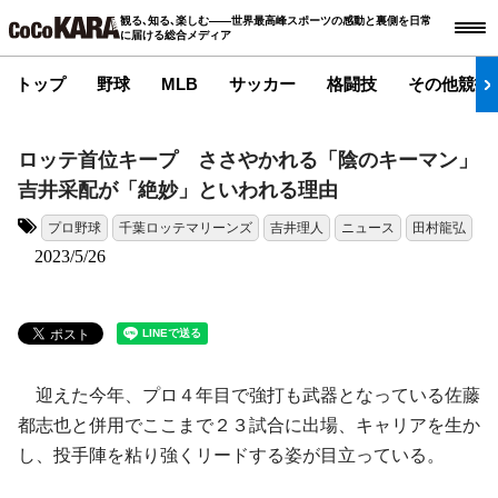
観る､知る､楽しむ――世界最高峰スポーツの感動と裏側を日常
に届ける総合メディア
トップ
野球
MLB
サッカー
格闘技
その他競技
ロッテ首位キープ ささやかれる「陰のキーマン」
吉井采配が「絶妙」といわれる理由
プロ野球
千葉ロッテマリーンズ
吉井理人
ニュース
田村龍弘
タグ:
2023/5/26
迎えた今年、プロ４年目で強打も武器となっている佐藤
都志也と併用でここまで２３試合に出場、キャリアを生か
し、投手陣を粘り強くリードする姿が目立っている。