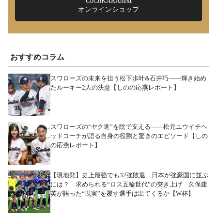
CoCoKARAnext
オンラインショップ
おすすめコラム
スワローズの未来を担う松下歩叶&石井巧――輝き始め
たルーキー2人の決意【しのの応燕レポート】
スワローズの“ヤク進”を陰で支える――松元ユウイチヘ
ッドコーチが語る自身の役割と驚きのエピソード【しの
の応燕レポート】
【現地発】史上最強でも32強敗退…日本が強豪国に並ぶ
には？ 求められる“ロス五輪世代”の突き上げ 久保建
英が語った“現実”を覆す選手は出てくるか【W杯】