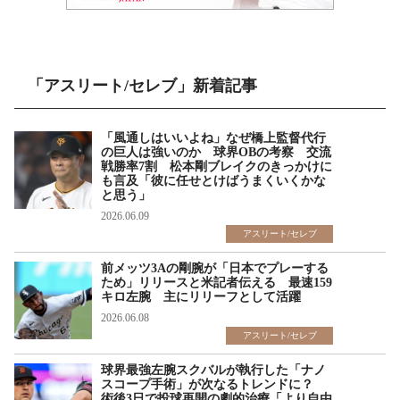
「アスリート/セレブ」新着記事
「風通しはいいよね」なぜ橋上監督代行
の巨人は強いのか 球界OBの考察 交流
戦勝率7割 松本剛ブレイクのきっかけに
も言及「彼に任せとけばうまくいくかな
と思う」
2026.06.09
アスリート/セレブ
前メッツ3Aの剛腕が「日本でプレーする
ため」リリースと米記者伝える 最速159
キロ左腕 主にリリーフとして活躍
2026.06.08
アスリート/セレブ
球界最強左腕スクバルが執行した「ナノ
スコープ手術」が次なるトレンドに？
術後3日で投球再開の劇的治療「より自由