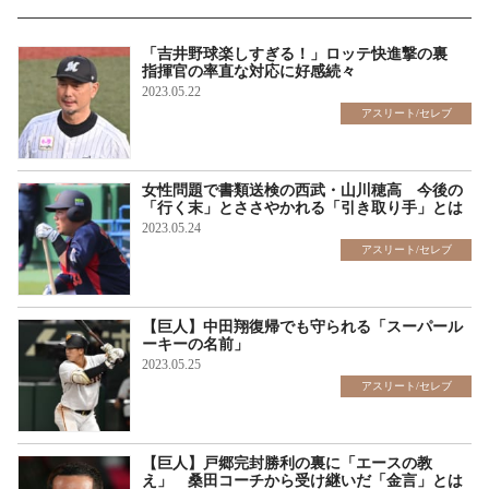
「吉井野球楽しすぎる！」ロッテ快進撃の裏
指揮官の率直な対応に好感続々
2023.05.22
アスリート/セレブ
女性問題で書類送検の西武・山川穂高 今後の
「行く末」とささやかれる「引き取り手」とは
2023.05.24
アスリート/セレブ
【巨人】中田翔復帰でも守られる「スーパール
ーキーの名前」
2023.05.25
アスリート/セレブ
【巨人】戸郷完封勝利の裏に「エースの教
え」 桑田コーチから受け継いだ「金言」とは