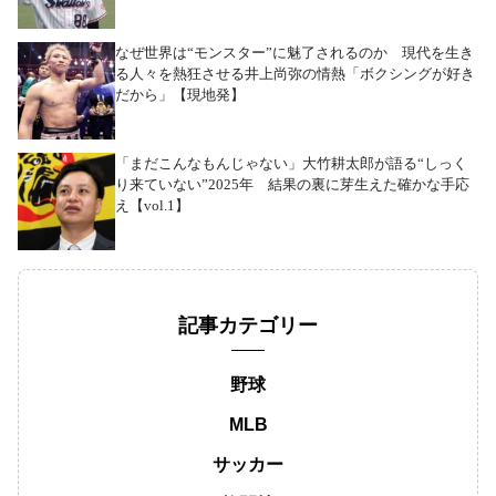
なぜ世界は“モンスター”に魅了されるのか 現代を生き
る人々を熱狂させる井上尚弥の情熱「ボクシングが好き
だから」【現地発】
「まだこんなもんじゃない」大竹耕太郎が語る“しっく
り来ていない”2025年 結果の裏に芽生えた確かな手応
え【vol.1】
記事カテゴリー
野球
MLB
サッカー