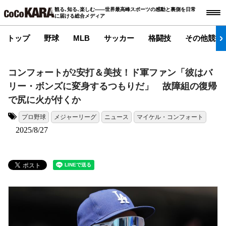
観る､知る､楽しむ――世界最高峰スポーツの感動と裏側を日常
に届ける総合メディア
トップ
野球
MLB
サッカー
格闘技
その他競技
コンフォートが2安打＆美技！ド軍ファン「彼はバ
リー・ボンズに変身するつもりだ」 故障組の復帰
で尻に火が付くか
プロ野球
メジャーリーグ
ニュース
マイケル・コンフォート
タグ:
2025/8/27