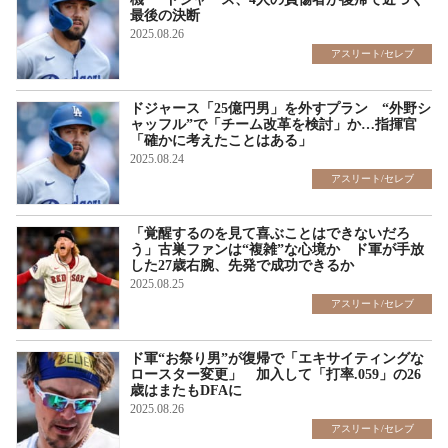
最後の決断
2025.08.26
アスリート/セレブ
ドジャース「25億円男」を外すプラン “外野シ
ャッフル”で「チーム改革を検討」か…指揮官
「確かに考えたことはある」
2025.08.24
アスリート/セレブ
「覚醒するのを見て喜ぶことはできないだろ
う」古巣ファンは“複雑”な心境か ド軍が手放
した27歳右腕、先発で成功できるか
2025.08.25
アスリート/セレブ
ド軍“お祭り男”が復帰で「エキサイティングな
ロースター変更」 加入して「打率.059」の26
歳はまたもDFAに
2025.08.26
アスリート/セレブ