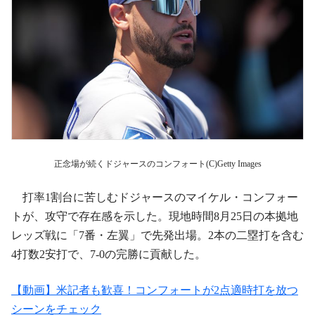
正念場が続くドジャースのコンフォート(C)Getty Images
打率1割台に苦しむドジャースのマイケル・コンフォー
トが、攻守で存在感を示した。現地時間8月25日の本拠地
レッズ戦に「7番・左翼」で先発出場。2本の二塁打を含む
4打数2安打で、7-0の完勝に貢献した。
【動画】米記者も歓喜！コンフォートが2点適時打を放つ
シーンをチェック