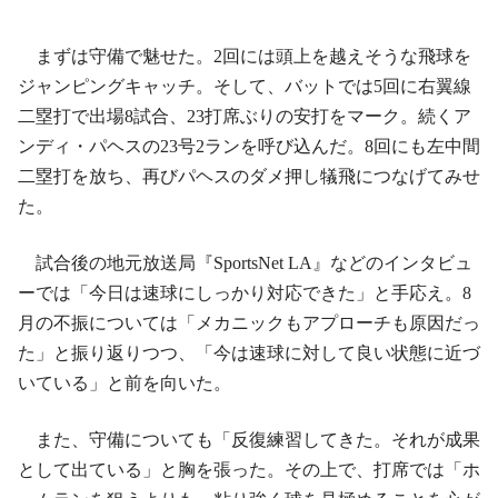
まずは守備で魅せた。2回には頭上を越えそうな飛球を
ジャンピングキャッチ。そして、バットでは5回に右翼線
二塁打で出場8試合、23打席ぶりの安打をマーク。続くア
ンディ・パヘスの23号2ランを呼び込んだ。8回にも左中間
二塁打を放ち、再びパヘスのダメ押し犠飛につなげてみせ
た。
試合後の地元放送局『SportsNet LA』などのインタビュ
ーでは「今日は速球にしっかり対応できた」と手応え。8
月の不振については「メカニックもアプローチも原因だっ
た」と振り返りつつ、「今は速球に対して良い状態に近づ
いている」と前を向いた。
また、守備についても「反復練習してきた。それが成果
として出ている」と胸を張った。その上で、打席では「ホ