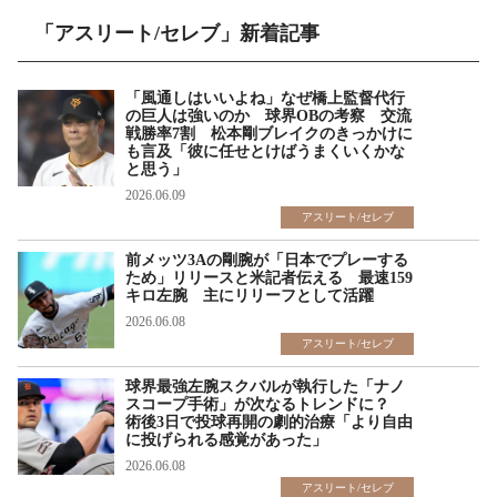
「アスリート/セレブ」新着記事
「風通しはいいよね」なぜ橋上監督代行
の巨人は強いのか 球界OBの考察 交流
戦勝率7割 松本剛ブレイクのきっかけに
も言及「彼に任せとけばうまくいくかな
と思う」
2026.06.09
アスリート/セレブ
前メッツ3Aの剛腕が「日本でプレーする
ため」リリースと米記者伝える 最速159
キロ左腕 主にリリーフとして活躍
2026.06.08
アスリート/セレブ
球界最強左腕スクバルが執行した「ナノ
スコープ手術」が次なるトレンドに？
術後3日で投球再開の劇的治療「より自由
に投げられる感覚があった」
2026.06.08
アスリート/セレブ